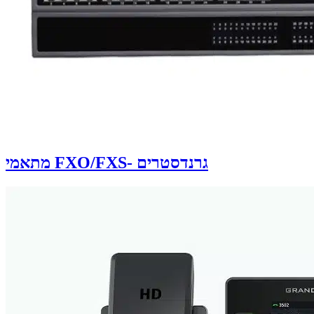
מתאמי FXO/FXS- גרנדסטרים