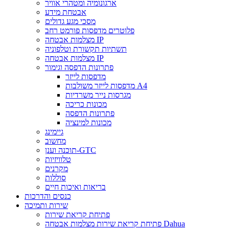
ארגונומיה ומטהרי אוויר
אבטחת מידע
מסכי מגע גדולים
פלוטרים מדפסות פורמט רחב
מצלמות אבטחה IP
תשתיות תקשורת וטלפוניה
מצלמות אבטחה IP
פתרונות הדפסה וגימור
מדפסות לייזר
מדפסות לייזר משולבות A4
מגרסות נייר משרדיות
מכונות כריכה
פתרונות הדפסה
מכונות למינציה
גיימינג
מחשוב
תוכנה וענן-GTC
טלוויזיות
מקרנים
סוללות
בריאות ואיכות חיים
כנסים והדרכות
שירות ותמיכה
פתיחת קריאת שירות
פתיחת קריאת שירות מצלמות אבטחה Dahua