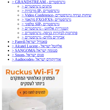
> GRANDSTREAM - גרנדסטרים
> מתגים גרנדסטרים
> מרכזיות IP- גרנדסטרים
> Video Conference- שיחות ועידה גרנדסטרים
> מתאמי FXO/FXS- גרנדסטרים
> טלפוני SIP- גרנדסטרים
> קטגוריית אלחוט - גרנדסטרים
> פתרונות לבקרות כניסה- גרנדסטרים
> אביזרים נלווים- גרנדסטרים
> Fanvil-פאנוויל ישראל
> Alcatel Lucent - אלקטל ישראל
> SANGOMA-סנגומה ישראל
> Snom- סנום ישראל
> Audiocodes- אודיוקודס ישראל