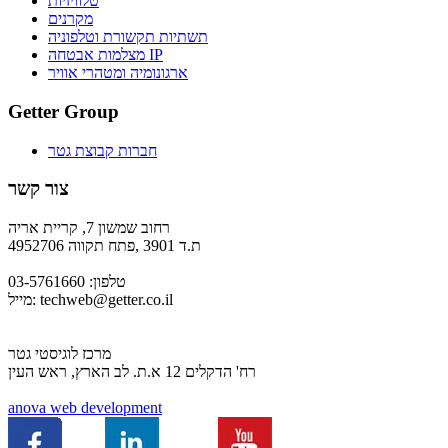
טלוויזיות
מקרנים
תשתיות תקשורת וטלפוניה
מצלמות אבטחה IP
ארגונומיה ומטהרי אוויר
Getter Group
חברות קבוצת גטר
צור קשר
רחוב שמשון 7, קריית אריה
ת.ד 3901 ,פתח תקווה 4952706
טלפון: 03-5761660
techweb@getter.co.il
מייל:
מרכז לוגיסטי גטר
רח' הדקלים 12 א.ת. לב הארץ, ראש העין
a
nova web development