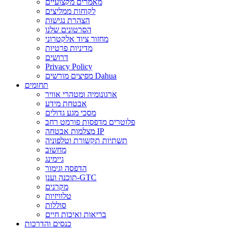
מאמרים מקצועיים
לקוחות ממליצים
הצהרת נגישות
הסרטונים שלנו
מחזור ציוד אלקטרוני
מדיניות פרטיות
דרושים
Privacy Policy
מפיצים מורשים Dahua
תחומים
ארגונומיה ומטהרי אוויר
אבטחת מידע
מסכי מגע גדולים
פלוטרים מדפסות פורמט רחב
מצלמות אבטחה IP
תשתיות תקשורת וטלפוניה
מחשוב
גיימינג
הדפסה וגימור
תוכנה וענן-GTC
מקרנים
טלוויזיות
סוללות
בריאות ואיכות חיים
כנסים והדרכות