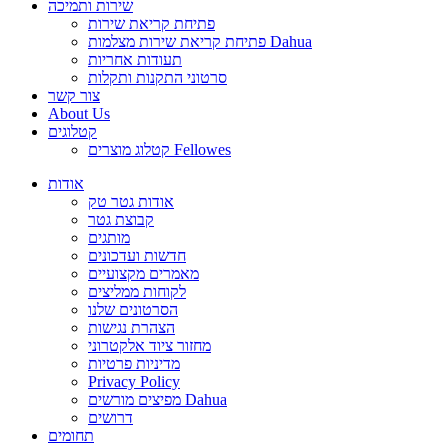
שירות ותמיכה
פתיחת קריאת שירות
פתיחת קריאת שירות מצלמות Dahua
תעודות אחריות
סרטוני התקנות ותקלות
צור קשר
About Us
קטלוגים
קטלוג מוצרים Fellowes
אודות
אודות גטר טק
קבוצת גטר
מותגים
חדשות ועדכונים
מאמרים מקצועיים
לקוחות ממליצים
הסרטונים שלנו
הצהרת נגישות
מחזור ציוד אלקטרוני
מדיניות פרטיות
Privacy Policy
מפיצים מורשים Dahua
דרושים
תחומים