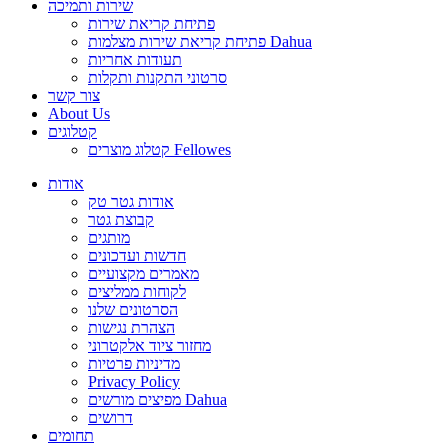
שירות ותמיכה
פתיחת קריאת שירות
פתיחת קריאת שירות מצלמות Dahua
תעודות אחריות
סרטוני התקנות ותקלות
צור קשר
About Us
קטלוגים
קטלוג מוצרים Fellowes
אודות
אודות גטר טק
קבוצת גטר
מותגים
חדשות ועדכונים
מאמרים מקצועיים
לקוחות ממליצים
הסרטונים שלנו
הצהרת נגישות
מחזור ציוד אלקטרוני
מדיניות פרטיות
Privacy Policy
מפיצים מורשים Dahua
דרושים
תחומים