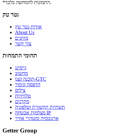
*התמונות להמחשה בלבד.
גטר טק
אודות גטר טק
About Us
מותגים
צור קשר
תחומי התמחות
גיימינג
מחשוב
תוכנה וענן-GTC
הדפסה וגימור
צילום
טלוויזיות
מקרנים
תשתיות תקשורת וטלפוניה
מצלמות אבטחה IP
ארגונומיה ומטהרי אוויר
Getter Group