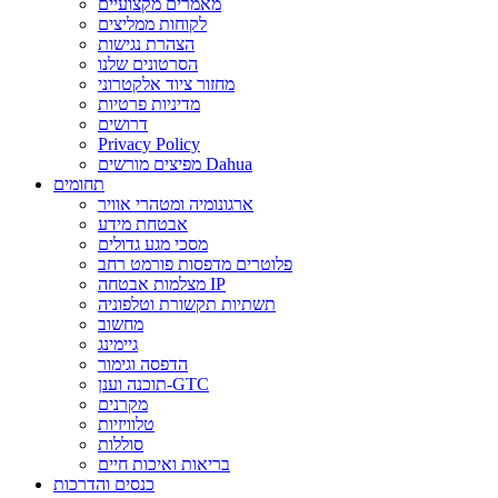
מאמרים מקצועיים
לקוחות ממליצים
הצהרת נגישות
הסרטונים שלנו
מחזור ציוד אלקטרוני
מדיניות פרטיות
דרושים
Privacy Policy
מפיצים מורשים Dahua
תחומים
ארגונומיה ומטהרי אוויר
אבטחת מידע
מסכי מגע גדולים
פלוטרים מדפסות פורמט רחב
מצלמות אבטחה IP
תשתיות תקשורת וטלפוניה
מחשוב
גיימינג
הדפסה וגימור
תוכנה וענן-GTC
מקרנים
טלוויזיות
סוללות
בריאות ואיכות חיים
כנסים והדרכות