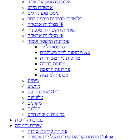
ארגונומיה ומטהרי אוויר
אבטחת מידע
מסכי מגע גדולים
פלוטרים מדפסות פורמט רחב
מצלמות אבטחה IP
תשתיות תקשורת וטלפוניה
מצלמות אבטחה IP
פתרונות הדפסה וגימור
מדפסות לייזר
מדפסות לייזר משולבות A4
מגרסות נייר משרדיות
מכונות כריכה
פתרונות הדפסה
מכונות למינציה
גיימינג
מחשוב
תוכנה וענן-GTC
טלוויזיות
מקרנים
סוללות
בריאות ואיכות חיים
כנסים והדרכות
שירות ותמיכה
פתיחת קריאת שירות
פתיחת קריאת שירות מצלמות אבטחה Dahua