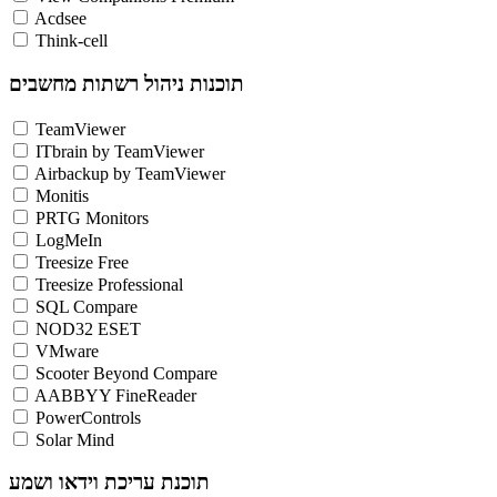
Acdsee
Think-cell
תוכנות ניהול רשתות מחשבים
TeamViewer
ITbrain by TeamViewer
Airbackup by TeamViewer
Monitis
PRTG Monitors
LogMeIn
Treesize Free
Treesize Professional
SQL Compare
NOD32 ESET
VMware
Scooter Beyond Compare
AABBYY FineReader
PowerControls
Solar Mind
תוכנת עריכת וידאו ושמע