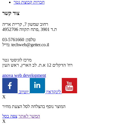
חברות קבוצת גטר
צור קשר
רחוב שמשון 7, קריית אריה
ת.ד 3901 ,פתח תקווה 4952706
טלפון: 03-5761660
techweb@getter.co.il
מייל:
מרכז לוגיסטי גטר
רח' הדקלים 12 א.ת. לב הארץ, ראש העין
a
nova web development
יוטיוב
לינקדאין
X
המוצר נוסף בהצלחה לסל הצעת מחיר
המשך לאתר
צפה בסל
X