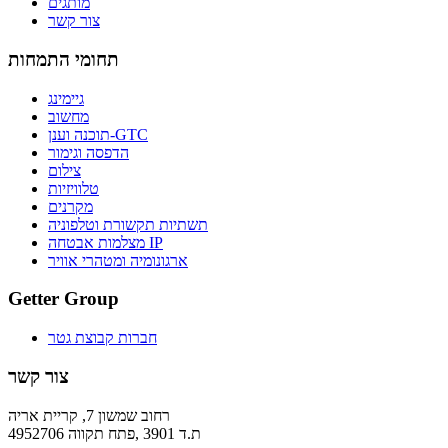
מותגים
צור קשר
תחומי התמחות
גיימינג
מחשוב
תוכנה וענן-GTC
הדפסה וגימור
צילום
טלוויזיות
מקרנים
תשתיות תקשורת וטלפוניה
מצלמות אבטחה IP
ארגונומיה ומטהרי אוויר
Getter Group
חברות קבוצת גטר
צור קשר
רחוב שמשון 7, קריית אריה
ת.ד 3901 ,פתח תקווה 4952706