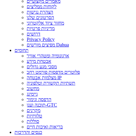
מאמרים מקצועיים
לקוחות ממליצים
הצהרת נגישות
הסרטונים שלנו
מחזור ציוד אלקטרוני
מדיניות פרטיות
דרושים
Privacy Policy
מפיצים מורשים Dahua
תחומים
ארגונומיה ומטהרי אוויר
אבטחת מידע
מסכי מגע גדולים
פלוטרים מדפסות פורמט רחב
מצלמות אבטחה IP
תשתיות תקשורת וטלפוניה
מחשוב
גיימינג
הדפסה וגימור
תוכנה וענן-GTC
מקרנים
טלוויזיות
סוללות
בריאות ואיכות חיים
כנסים והדרכות