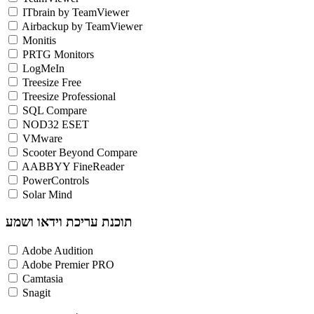
ITbrain by TeamViewer
Airbackup by TeamViewer
Monitis
PRTG Monitors
LogMeIn
Treesize Free
Treesize Professional
SQL Compare
NOD32 ESET
VMware
Scooter Beyond Compare
AABBYY FineReader
PowerControls
Solar Mind
תוכנת עריכת וידאו ושמע
Adobe Audition
Adobe Premier PRO
Camtasia
Snagit