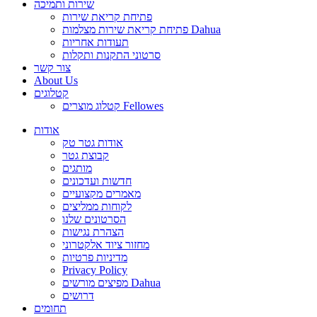
שירות ותמיכה
פתיחת קריאת שירות
פתיחת קריאת שירות מצלמות Dahua
תעודות אחריות
סרטוני התקנות ותקלות
צור קשר
About Us
קטלוגים
קטלוג מוצרים Fellowes
אודות
אודות גטר טק
קבוצת גטר
מותגים
חדשות ועדכונים
מאמרים מקצועיים
לקוחות ממליצים
הסרטונים שלנו
הצהרת נגישות
מחזור ציוד אלקטרוני
מדיניות פרטיות
Privacy Policy
מפיצים מורשים Dahua
דרושים
תחומים