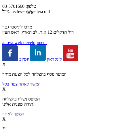
טלפון: 03-5761660
techweb@getter.co.il
מייל:
מרכז לוגיסטי גטר
רח' הדקלים 12 א.ת. לב הארץ, ראש העין
a
nova web development
יוטיוב
לינקדאין
X
המוצר נוסף בהצלחה לסל הצעת מחיר
המשך לאתר
צפה בסל
X
הטופס נשלח בהצלחה
תודה שפנית אלינו!
המשך לאתר
X
X