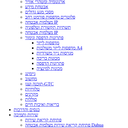
ארגונומיה ומטהרי אוויר
אבטחת מידע
מסכי מגע גדולים
פלוטרים מדפסות פורמט רחב
מצלמות אבטחה IP
תשתיות תקשורת וטלפוניה
מצלמות אבטחה IP
פתרונות הדפסה וגימור
מדפסות לייזר
מדפסות לייזר משולבות A4
מגרסות נייר משרדיות
מכונות כריכה
פתרונות הדפסה
מכונות למינציה
גיימינג
מחשוב
תוכנה וענן-GTC
טלוויזיות
מקרנים
סוללות
בריאות ואיכות חיים
כנסים והדרכות
שירות ותמיכה
פתיחת קריאת שירות
פתיחת קריאת שירות מצלמות אבטחה Dahua