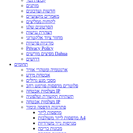
קבוצת גטר
מותגים
חדשות ועדכונים
מאמרים מקצועיים
לקוחות ממליצים
הסרטונים שלנו
הצהרת נגישות
מחזור ציוד אלקטרוני
מדיניות פרטיות
Privacy Policy
מפיצים מורשים Dahua
דרושים
תחומים
ארגונומיה ומטהרי אוויר
אבטחת מידע
מסכי מגע גדולים
פלוטרים מדפסות פורמט רחב
מצלמות אבטחה IP
תשתיות תקשורת וטלפוניה
מצלמות אבטחה IP
פתרונות הדפסה וגימור
מדפסות לייזר
מדפסות לייזר משולבות A4
מגרסות נייר משרדיות
מכונות כריכה