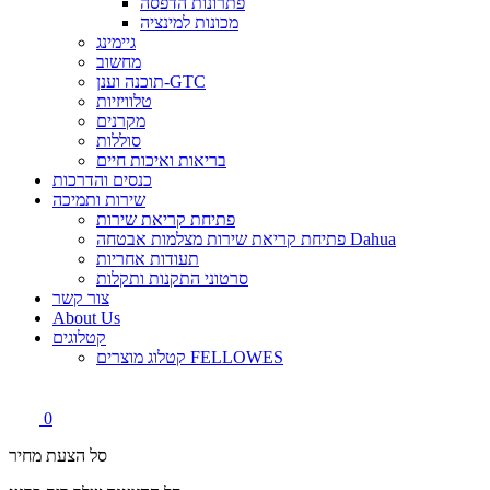
פתרונות הדפסה
מכונות למינציה
גיימינג
מחשוב
תוכנה וענן-GTC
טלוויזיות
מקרנים
סוללות
בריאות ואיכות חיים
כנסים והדרכות
שירות ותמיכה
פתיחת קריאת שירות
פתיחת קריאת שירות מצלמות אבטחה Dahua
תעודות אחריות
סרטוני התקנות ותקלות
צור קשר
About Us
קטלוגים
קטלוג מוצרים FELLOWES
0
סל הצעת מחיר