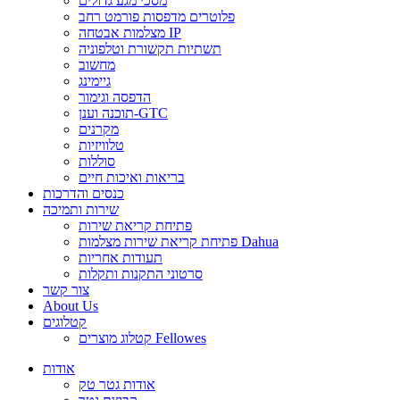
מסכי מגע גדולים
פלוטרים מדפסות פורמט רחב
מצלמות אבטחה IP
תשתיות תקשורת וטלפוניה
מחשוב
גיימינג
הדפסה וגימור
תוכנה וענן-GTC
מקרנים
טלוויזיות
סוללות
בריאות ואיכות חיים
כנסים והדרכות
שירות ותמיכה
פתיחת קריאת שירות
פתיחת קריאת שירות מצלמות Dahua
תעודות אחריות
סרטוני התקנות ותקלות
צור קשר
About Us
קטלוגים
קטלוג מוצרים Fellowes
אודות
אודות גטר טק