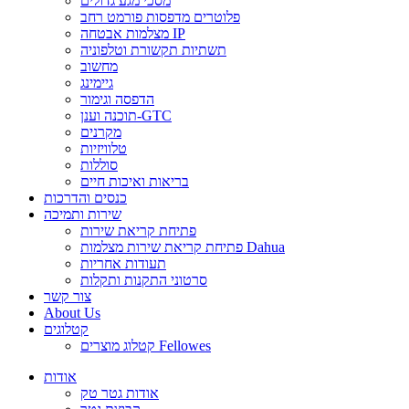
מסכי מגע גדולים
פלוטרים מדפסות פורמט רחב
מצלמות אבטחה IP
תשתיות תקשורת וטלפוניה
מחשוב
גיימינג
הדפסה וגימור
תוכנה וענן-GTC
מקרנים
טלוויזיות
סוללות
בריאות ואיכות חיים
כנסים והדרכות
שירות ותמיכה
פתיחת קריאת שירות
פתיחת קריאת שירות מצלמות Dahua
תעודות אחריות
סרטוני התקנות ותקלות
צור קשר
About Us
קטלוגים
קטלוג מוצרים Fellowes
אודות
אודות גטר טק