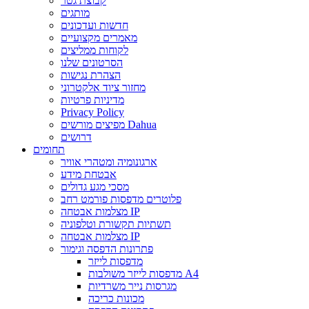
קבוצת גטר
מותגים
חדשות ועדכונים
מאמרים מקצועיים
לקוחות ממליצים
הסרטונים שלנו
הצהרת נגישות
מחזור ציוד אלקטרוני
מדיניות פרטיות
Privacy Policy
מפיצים מורשים Dahua
דרושים
תחומים
ארגונומיה ומטהרי אוויר
אבטחת מידע
מסכי מגע גדולים
פלוטרים מדפסות פורמט רחב
מצלמות אבטחה IP
תשתיות תקשורת וטלפוניה
מצלמות אבטחה IP
פתרונות הדפסה וגימור
מדפסות לייזר
מדפסות לייזר משולבות A4
מגרסות נייר משרדיות
מכונות כריכה