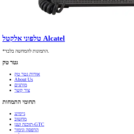
טלפוני אלקטל Alcatel
*התמונות להמחשה בלבד.
גטר טק
אודות גטר טק
About Us
מותגים
צור קשר
תחומי התמחות
גיימינג
מחשוב
תוכנה וענן-GTC
הדפסה וגימור