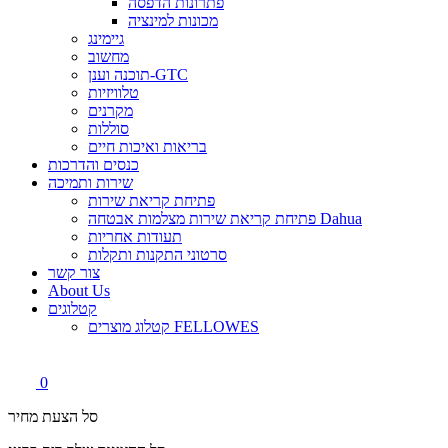
פתרונות הדפסה
מכונות למינציה
גיימינג
מחשוב
תוכנה וענן-GTC
טלוויזיות
מקרנים
סוללות
בריאות ואיכות חיים
כנסים והדרכות
שירות ותמיכה
פתיחת קריאת שירות
פתיחת קריאת שירות מצלמות אבטחה Dahua
תעודות אחריות
סרטוני התקנות ותקלות
צור קשר
About Us
קטלוגים
קטלוג מוצרים FELLOWES
0
סל הצעת מחיר