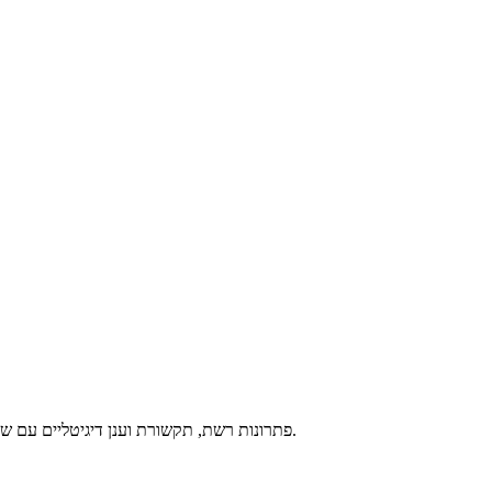
חברת אלקטל לוסנט ישראל (alcatel lucent / Alcatel) מספקת חוויית טכנולוגיה דיגיטלית מותאמת אישית הכוללת: טלפוני IP, פתרונות רשת, תקשורת וענן דיגיטליים עם שירותים המותאמים ללקוח.