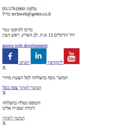
טלפון: 03-5761660
techweb@getter.co.il
מייל:
מרכז לוגיסטי גטר
רח' הדקלים 12 א.ת. לב הארץ, ראש העין
a
nova web development
יוטיוב
לינקדאין
X
המוצר נוסף בהצלחה לסל הצעת מחיר
המשך לאתר
צפה בסל
X
הטופס נשלח בהצלחה
תודה שפנית אלינו!
המשך לאתר
X