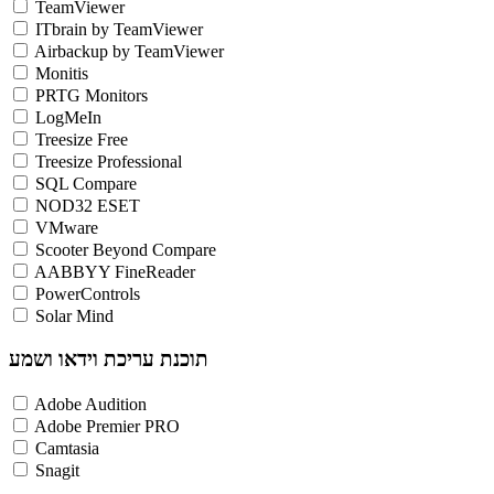
TeamViewer
ITbrain by TeamViewer
Airbackup by TeamViewer
Monitis
PRTG Monitors
LogMeIn
Treesize Free
Treesize Professional
SQL Compare
NOD32 ESET
VMware
Scooter Beyond Compare
AABBYY FineReader
PowerControls
Solar Mind
תוכנת עריכת וידאו ושמע
Adobe Audition
Adobe Premier PRO
Camtasia
Snagit