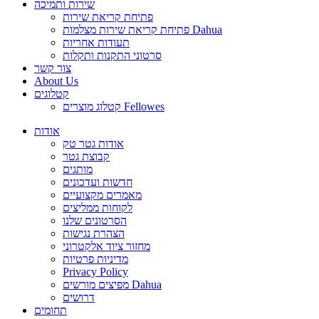
שירות ותמיכה
פתיחת קריאת שירות
פתיחת קריאת שירות מצלמות Dahua
תעודות אחריות
סרטוני התקנות ותקלות
צור קשר
About Us
קטלוגים
קטלוג מוצרים Fellowes
אודות
אודות גטר טק
קבוצת גטר
מותגים
חדשות ועדכונים
מאמרים מקצועיים
לקוחות ממליצים
הסרטונים שלנו
הצהרת נגישות
מחזור ציוד אלקטרוני
מדיניות פרטיות
Privacy Policy
מפיצים מורשים Dahua
דרושים
תחומים