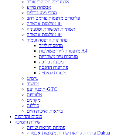
ארגונומיה ומטהרי אוויר
אבטחת מידע
מסכי מגע גדולים
פלוטרים מדפסות פורמט רחב
מצלמות אבטחה IP
תשתיות תקשורת וטלפוניה
מצלמות אבטחה IP
פתרונות הדפסה וגימור
מדפסות לייזר
מדפסות לייזר משולבות A4
מגרסות נייר משרדיות
מכונות כריכה
פתרונות הדפסה
מכונות למינציה
גיימינג
מחשוב
תוכנה וענן-GTC
טלוויזיות
מקרנים
סוללות
בריאות ואיכות חיים
כנסים והדרכות
שירות ותמיכה
פתיחת קריאת שירות
פתיחת קריאת שירות מצלמות אבטחה Dahua