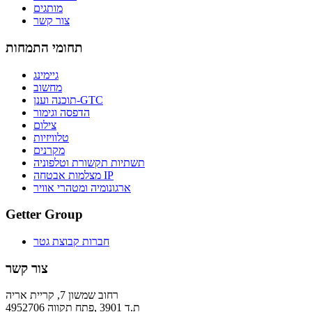
מותגים
צור קשר
תחומי התמחות
גיימינג
מחשוב
תוכנה וענן-GTC
הדפסה וגימור
צילום
טלוויזיות
מקרנים
תשתיות תקשורת וטלפוניה
מצלמות אבטחה IP
ארגונומיה ומטהרי אוויר
Getter Group
חברות קבוצת גטר
צור קשר
רחוב שמשון 7, קריית אריה
ת.ד 3901 ,פתח תקווה 4952706