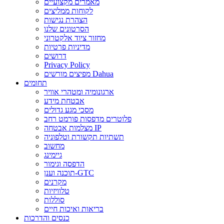
מאמרים מקצועיים
לקוחות ממליצים
הצהרת נגישות
הסרטונים שלנו
מחזור ציוד אלקטרוני
מדיניות פרטיות
דרושים
Privacy Policy
מפיצים מורשים Dahua
תחומים
ארגונומיה ומטהרי אוויר
אבטחת מידע
מסכי מגע גדולים
פלוטרים מדפסות פורמט רחב
מצלמות אבטחה IP
תשתיות תקשורת וטלפוניה
מחשוב
גיימינג
הדפסה וגימור
תוכנה וענן-GTC
מקרנים
טלוויזיות
סוללות
בריאות ואיכות חיים
כנסים והדרכות