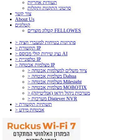
תעודות אחריות
סרטוני התקנות ותקלות
צור קשר
About Us
קטלוגים
קטלוג מוצרים FELLOWES
> פתרונות בטיחות למעברי חציה
> תקשורת IP
> נציג שירות קולי מבוסס AI
> טלפוניית IP
> מצלמות אבטחה IP
> ציוד משלים למצלמות אבטחה
> מצלמות אבטחה Dahua
> מצלמות אבטחה Milesight
> מצלמות אבטחה MOBOTIX
> מערכות ניהול וידאו (אנליטיקה)
> מערכות Digiever NVR
> תשתיות תקשורת
> אבטחת מידע