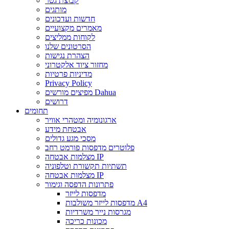
קבוצת גטר
מותגים
חדשות ועדכונים
מאמרים מקצועיים
לקוחות ממליצים
הסרטונים שלנו
הצהרת נגישות
מחזור ציוד אלקטרוני
מדיניות פרטיות
Privacy Policy
מפיצים מורשים Dahua
דרושים
תחומים
ארגונומיה ומטהרי אוויר
אבטחת מידע
מסכי מגע גדולים
פלוטרים מדפסות פורמט רחב
מצלמות אבטחה IP
תשתיות תקשורת וטלפוניה
מצלמות אבטחה IP
פתרונות הדפסה וגימור
מדפסות לייזר
מדפסות לייזר משולבות A4
מגרסות נייר משרדיות
מכונות כריכה