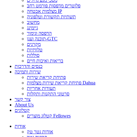
מסכי מגע גדולים
פלוטרים מדפסות פורמט רחב
מצלמות אבטחה IP
תשתיות תקשורת וטלפוניה
מחשוב
גיימינג
הדפסה וגימור
תוכנה וענן-GTC
מקרנים
טלוויזיות
סוללות
בריאות ואיכות חיים
כנסים והדרכות
שירות ותמיכה
פתיחת קריאת שירות
פתיחת קריאת שירות מצלמות Dahua
תעודות אחריות
סרטוני התקנות ותקלות
צור קשר
About Us
קטלוגים
קטלוג מוצרים Fellowes
אודות
אודות גטר טק