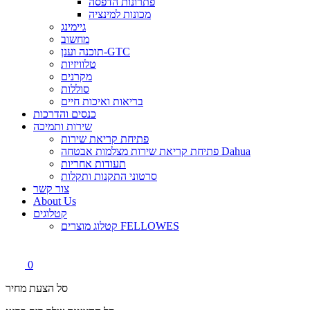
פתרונות הדפסה
מכונות למינציה
גיימינג
מחשוב
תוכנה וענן-GTC
טלוויזיות
מקרנים
סוללות
בריאות ואיכות חיים
כנסים והדרכות
שירות ותמיכה
פתיחת קריאת שירות
פתיחת קריאת שירות מצלמות אבטחה Dahua
תעודות אחריות
סרטוני התקנות ותקלות
צור קשר
About Us
קטלוגים
קטלוג מוצרים FELLOWES
0
סל הצעת מחיר