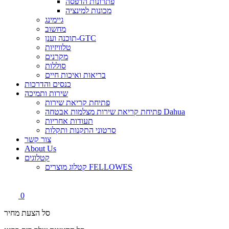
פתרונות הדפסה
מכונות למינציה
גיימינג
מחשוב
תוכנה וענן-GTC
טלוויזיות
מקרנים
סוללות
בריאות ואיכות חיים
כנסים והדרכות
שירות ותמיכה
פתיחת קריאת שירות
פתיחת קריאת שירות מצלמות אבטחה Dahua
תעודות אחריות
סרטוני התקנות ותקלות
צור קשר
About Us
קטלוגים
קטלוג מוצרים FELLOWES
0
סל הצעת מחיר