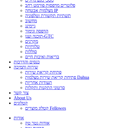
מסכי מגע גדולים
פלוטרים מדפסות פורמט רחב
מצלמות אבטחה IP
תשתיות תקשורת וטלפוניה
מחשוב
גיימינג
הדפסה וגימור
תוכנה וענן-GTC
מקרנים
טלוויזיות
סוללות
בריאות ואיכות חיים
כנסים והדרכות
שירות ותמיכה
פתיחת קריאת שירות
פתיחת קריאת שירות מצלמות Dahua
תעודות אחריות
סרטוני התקנות ותקלות
צור קשר
About Us
קטלוגים
קטלוג מוצרים Fellowes
אודות
אודות גטר טק