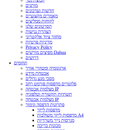
קבוצת גטר
מותגים
חדשות ועדכונים
מאמרים מקצועיים
לקוחות ממליצים
הסרטונים שלנו
הצהרת נגישות
מחזור ציוד אלקטרוני
מדיניות פרטיות
Privacy Policy
מפיצים מורשים Dahua
דרושים
תחומים
ארגונומיה ומטהרי אוויר
אבטחת מידע
מסכי מגע גדולים
פלוטרים מדפסות פורמט רחב
מצלמות אבטחה IP
תשתיות תקשורת וטלפוניה
מצלמות אבטחה IP
פתרונות הדפסה וגימור
מדפסות לייזר
מדפסות לייזר משולבות A4
מגרסות נייר משרדיות
מכונות כריכה