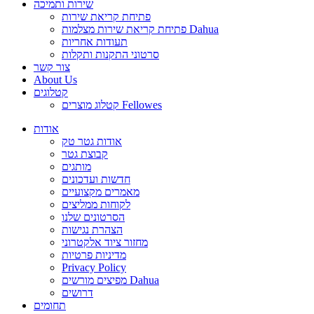
שירות ותמיכה
פתיחת קריאת שירות
פתיחת קריאת שירות מצלמות Dahua
תעודות אחריות
סרטוני התקנות ותקלות
צור קשר
About Us
קטלוגים
קטלוג מוצרים Fellowes
אודות
אודות גטר טק
קבוצת גטר
מותגים
חדשות ועדכונים
מאמרים מקצועיים
לקוחות ממליצים
הסרטונים שלנו
הצהרת נגישות
מחזור ציוד אלקטרוני
מדיניות פרטיות
Privacy Policy
מפיצים מורשים Dahua
דרושים
תחומים