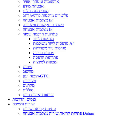
ארגונומיה ומטהרי אוויר
אבטחת מידע
מסכי מגע גדולים
פלוטרים מדפסות פורמט רחב
מצלמות אבטחה IP
תשתיות תקשורת וטלפוניה
מצלמות אבטחה IP
פתרונות הדפסה וגימור
מדפסות לייזר
מדפסות לייזר משולבות A4
מגרסות נייר משרדיות
מכונות כריכה
פתרונות הדפסה
מכונות למינציה
גיימינג
מחשוב
תוכנה וענן-GTC
טלוויזיות
מקרנים
סוללות
בריאות ואיכות חיים
כנסים והדרכות
שירות ותמיכה
פתיחת קריאת שירות
פתיחת קריאת שירות מצלמות אבטחה Dahua