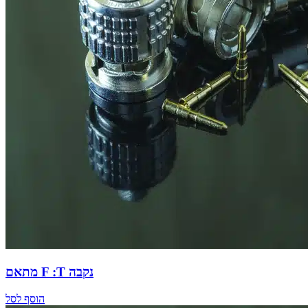
מתאם F :T נקבה
הוסף לסל