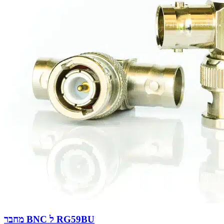
מחבר BNC ל RG59BU