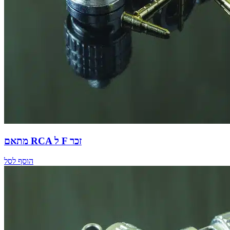
מתאם RCA ל F זכר
הוסף לסל