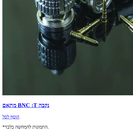
מתאם BNC :T נקבה
הוסף לסל
*התמונות להמחשה בלבד.