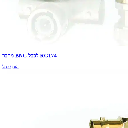
מחבר BNC לכבל RG174
הוסף לסל