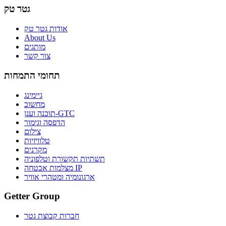
גטר טק
אודות גטר טק
About Us
מותגים
צור קשר
תחומי התמחות
גיימינג
מחשוב
תוכנה וענן-GTC
הדפסה וגימור
צילום
טלוויזיות
מקרנים
תשתיות תקשורת וטלפוניה
מצלמות אבטחה IP
ארגונומיה ומטהרי אוויר
Getter Group
חברות קבוצת גטר