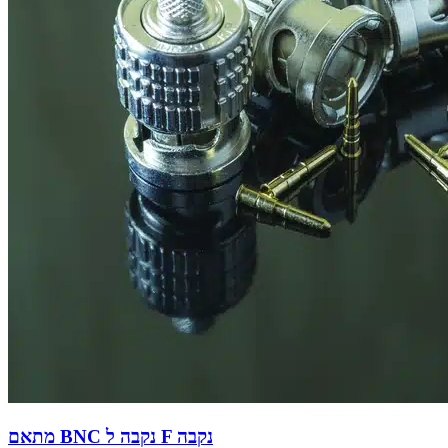
מתאם BNC נקבה ל F נקבה