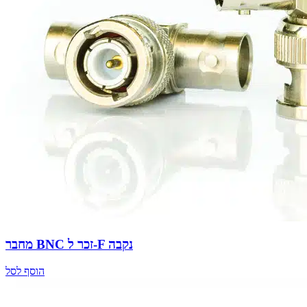
מחבר BNC זכר ל-F נקבה
הוסף לסל