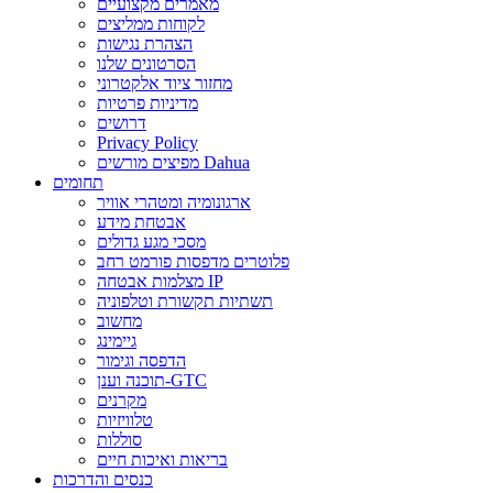
מאמרים מקצועיים
לקוחות ממליצים
הצהרת נגישות
הסרטונים שלנו
מחזור ציוד אלקטרוני
מדיניות פרטיות
דרושים
Privacy Policy
מפיצים מורשים Dahua
תחומים
ארגונומיה ומטהרי אוויר
אבטחת מידע
מסכי מגע גדולים
פלוטרים מדפסות פורמט רחב
מצלמות אבטחה IP
תשתיות תקשורת וטלפוניה
מחשוב
גיימינג
הדפסה וגימור
תוכנה וענן-GTC
מקרנים
טלוויזיות
סוללות
בריאות ואיכות חיים
כנסים והדרכות