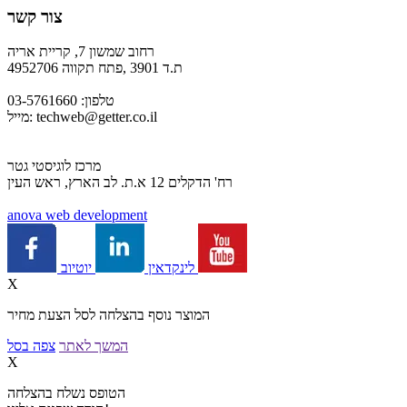
צור קשר
רחוב שמשון 7, קריית אריה
ת.ד 3901 ,פתח תקווה 4952706
טלפון: 03-5761660
techweb@getter.co.il
מייל:
מרכז לוגיסטי גטר
רח' הדקלים 12 א.ת. לב הארץ, ראש העין
a
nova web development
יוטיוב
לינקדאין
X
המוצר נוסף בהצלחה לסל הצעת מחיר
המשך לאתר
צפה בסל
X
הטופס נשלח בהצלחה