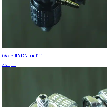
מתאם BNC זכר ל F זכר
הוסף לסל