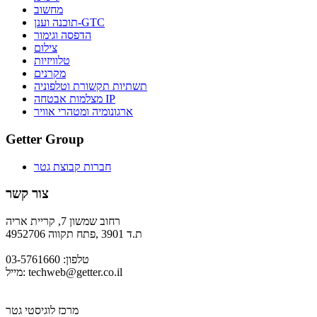
מחשוב
תוכנה וענן-GTC
הדפסה וגימור
צילום
טלוויזיות
מקרנים
תשתיות תקשורת וטלפוניה
מצלמות אבטחה IP
ארגונומיה ומטהרי אוויר
Getter Group
חברות קבוצת גטר
צור קשר
רחוב שמשון 7, קריית אריה
ת.ד 3901 ,פתח תקווה 4952706
טלפון: 03-5761660
techweb@getter.co.il
מייל:
מרכז לוגיסטי גטר