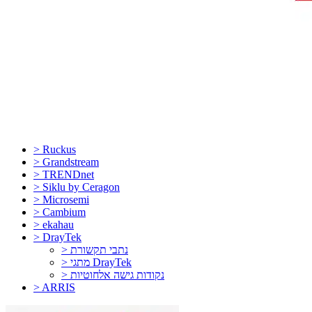
> Ruckus
> Grandstream
> TRENDnet
> Siklu by Ceragon
> Microsemi
> Cambium
> ekahau
> DrayTek
> נתבי תקשורת
> מתגי DrayTek
> נקודות גישה אלחוטיות
> ARRIS