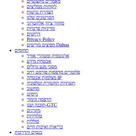
מאמרים מקצועיים
לקוחות ממליצים
הצהרת נגישות
הסרטונים שלנו
מחזור ציוד אלקטרוני
מדיניות פרטיות
דרושים
Privacy Policy
מפיצים מורשים Dahua
תחומים
ארגונומיה ומטהרי אוויר
אבטחת מידע
מסכי מגע גדולים
פלוטרים מדפסות פורמט רחב
מצלמות אבטחה IP
תשתיות תקשורת וטלפוניה
מחשוב
גיימינג
הדפסה וגימור
תוכנה וענן-GTC
מקרנים
טלוויזיות
סוללות
בריאות ואיכות חיים
כנסים והדרכות