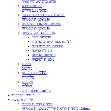
ארגונומיה ומטהרי אוויר
אבטחת מידע
מסכי מגע גדולים
פלוטרים מדפסות פורמט רחב
מצלמות אבטחה IP
תשתיות תקשורת וטלפוניה
מצלמות אבטחה IP
פתרונות הדפסה וגימור
מדפסות לייזר
מדפסות לייזר משולבות A4
מגרסות נייר משרדיות
מכונות כריכה
פתרונות הדפסה
מכונות למינציה
גיימינג
מחשוב
תוכנה וענן-GTC
טלוויזיות
מקרנים
סוללות
בריאות ואיכות חיים
כנסים והדרכות
שירות ותמיכה
פתיחת קריאת שירות
פתיחת קריאת שירות מצלמות אבטחה Dahua