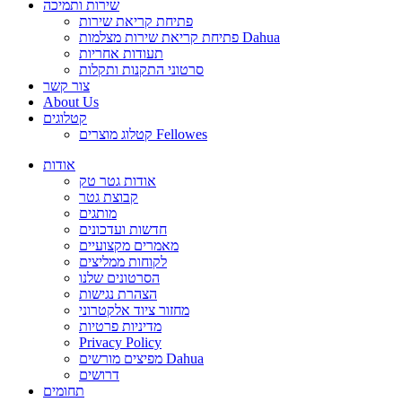
שירות ותמיכה
פתיחת קריאת שירות
פתיחת קריאת שירות מצלמות Dahua
תעודות אחריות
סרטוני התקנות ותקלות
צור קשר
About Us
קטלוגים
קטלוג מוצרים Fellowes
אודות
אודות גטר טק
קבוצת גטר
מותגים
חדשות ועדכונים
מאמרים מקצועיים
לקוחות ממליצים
הסרטונים שלנו
הצהרת נגישות
מחזור ציוד אלקטרוני
מדיניות פרטיות
Privacy Policy
מפיצים מורשים Dahua
דרושים
תחומים