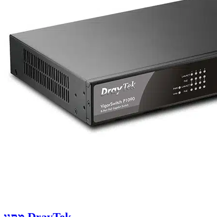
מתגי DrayTek