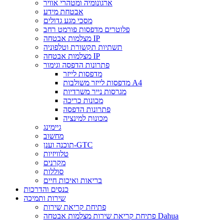
ארגונומיה ומטהרי אוויר
אבטחת מידע
מסכי מגע גדולים
פלוטרים מדפסות פורמט רחב
מצלמות אבטחה IP
תשתיות תקשורת וטלפוניה
מצלמות אבטחה IP
פתרונות הדפסה וגימור
מדפסות לייזר
מדפסות לייזר משולבות A4
מגרסות נייר משרדיות
מכונות כריכה
פתרונות הדפסה
מכונות למינציה
גיימינג
מחשוב
תוכנה וענן-GTC
טלוויזיות
מקרנים
סוללות
בריאות ואיכות חיים
כנסים והדרכות
שירות ותמיכה
פתיחת קריאת שירות
פתיחת קריאת שירות מצלמות אבטחה Dahua