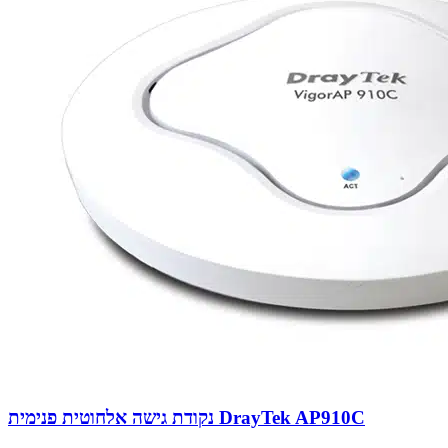
נקודת גישה אלחוטית פנימית DrayTek AP910C