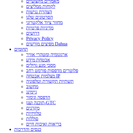
מאמרים מקצועיים
לקוחות ממליצים
הצהרת נגישות
הסרטונים שלנו
מחזור ציוד אלקטרוני
מדיניות פרטיות
דרושים
Privacy Policy
מפיצים מורשים Dahua
תחומים
ארגונומיה ומטהרי אוויר
אבטחת מידע
מסכי מגע גדולים
פלוטרים מדפסות פורמט רחב
מצלמות אבטחה IP
תשתיות תקשורת וטלפוניה
מחשוב
גיימינג
הדפסה וגימור
תוכנה וענן-GTC
מקרנים
טלוויזיות
סוללות
בריאות ואיכות חיים
כנסים והדרכות