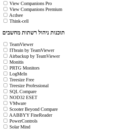
View Companions Pro
View Companions Premium
Acdsee
Think-cell
תוכנות ניהול רשתות מחשבים
TeamViewer
ITbrain by TeamViewer
Airbackup by TeamViewer
Monitis
PRTG Monitors
LogMeIn
Treesize Free
Treesize Professional
SQL Compare
NOD32 ESET
VMware
Scooter Beyond Compare
AABBYY FineReader
PowerControls
Solar Mind