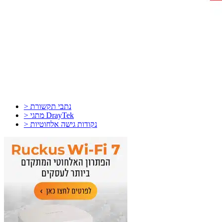
> נתבי תקשורת
> מתגי DrayTek
> נקודות גישה אלחוטיות