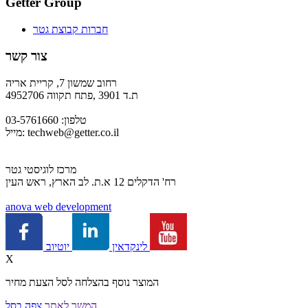
Getter Group
חברות קבוצת גטר
צור קשר
רחוב שמשון 7, קריית אריה
ת.ד 3901 ,פתח תקווה 4952706
טלפון: 03-5761660
techweb@getter.co.il
מייל:
מרכז לוגיסטי גטר
רח' הדקלים 12 א.ת. לב הארץ, ראש העין
a
nova web development
יוטיוב
לינקדאין
X
המוצר נוסף בהצלחה לסל הצעת מחיר
המשך לאתר
צפה בסל