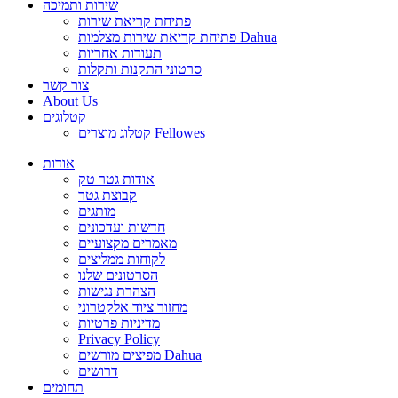
שירות ותמיכה
פתיחת קריאת שירות
פתיחת קריאת שירות מצלמות Dahua
תעודות אחריות
סרטוני התקנות ותקלות
צור קשר
About Us
קטלוגים
קטלוג מוצרים Fellowes
אודות
אודות גטר טק
קבוצת גטר
מותגים
חדשות ועדכונים
מאמרים מקצועיים
לקוחות ממליצים
הסרטונים שלנו
הצהרת נגישות
מחזור ציוד אלקטרוני
מדיניות פרטיות
Privacy Policy
מפיצים מורשים Dahua
דרושים
תחומים