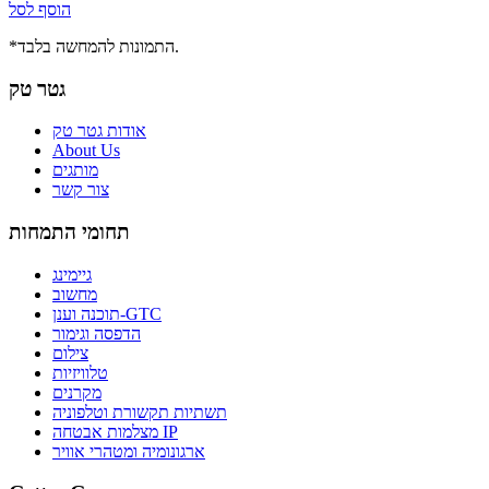
הוסף לסל
*התמונות להמחשה בלבד.
גטר טק
אודות גטר טק
About Us
מותגים
צור קשר
תחומי התמחות
גיימינג
מחשוב
תוכנה וענן-GTC
הדפסה וגימור
צילום
טלוויזיות
מקרנים
תשתיות תקשורת וטלפוניה
מצלמות אבטחה IP
ארגונומיה ומטהרי אוויר