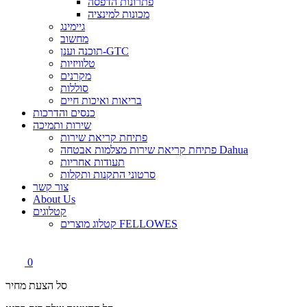
פתרונות הדפסה
מכונות למינציה
גיימינג
מחשוב
תוכנה וענן-GTC
טלוויזיות
מקרנים
סוללות
בריאות ואיכות חיים
כנסים והדרכות
שירות ותמיכה
פתיחת קריאת שירות
פתיחת קריאת שירות מצלמות אבטחה Dahua
תעודות אחריות
סרטוני התקנות ותקלות
צור קשר
About Us
קטלוגים
קטלוג מוצרים FELLOWES
0
סל הצעת מחיר