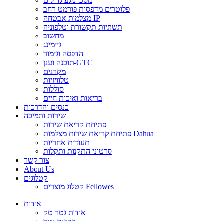
מסכי מגע גדולים
פלוטרים מדפסות פורמט רחב
מצלמות אבטחה IP
תשתיות תקשורת וטלפוניה
מחשוב
גיימינג
הדפסה וגימור
תוכנה וענן-GTC
מקרנים
טלוויזיות
סוללות
בריאות ואיכות חיים
כנסים והדרכות
שירות ותמיכה
פתיחת קריאת שירות
פתיחת קריאת שירות מצלמות Dahua
תעודות אחריות
סרטוני התקנות ותקלות
צור קשר
About Us
קטלוגים
קטלוג מוצרים Fellowes
אודות
אודות גטר טק