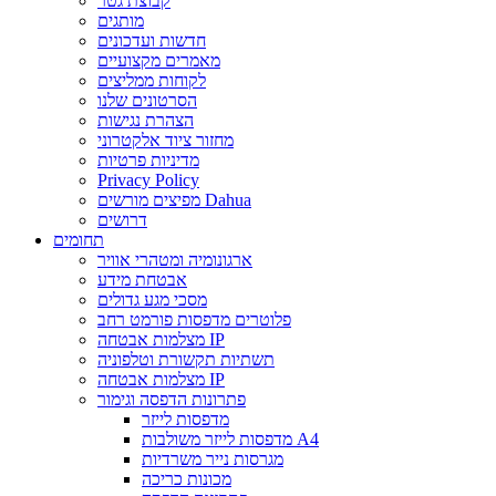
קבוצת גטר
מותגים
חדשות ועדכונים
מאמרים מקצועיים
לקוחות ממליצים
הסרטונים שלנו
הצהרת נגישות
מחזור ציוד אלקטרוני
מדיניות פרטיות
Privacy Policy
מפיצים מורשים Dahua
דרושים
תחומים
ארגונומיה ומטהרי אוויר
אבטחת מידע
מסכי מגע גדולים
פלוטרים מדפסות פורמט רחב
מצלמות אבטחה IP
תשתיות תקשורת וטלפוניה
מצלמות אבטחה IP
פתרונות הדפסה וגימור
מדפסות לייזר
מדפסות לייזר משולבות A4
מגרסות נייר משרדיות
מכונות כריכה