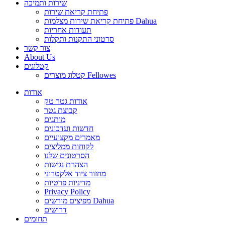
שירות ותמיכה
פתיחת קריאת שירות
פתיחת קריאת שירות מצלמות Dahua
תעודות אחריות
סרטוני התקנות ותקלות
צור קשר
About Us
קטלוגים
קטלוג מוצרים Fellowes
אודות
אודות גטר טק
קבוצת גטר
מותגים
חדשות ועדכונים
מאמרים מקצועיים
לקוחות ממליצים
הסרטונים שלנו
הצהרת נגישות
מחזור ציוד אלקטרוני
מדיניות פרטיות
Privacy Policy
מפיצים מורשים Dahua
דרושים
תחומים