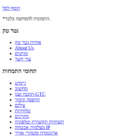
הוסף לסל
*התמונות להמחשה בלבד.
גטר טק
אודות גטר טק
About Us
מותגים
צור קשר
תחומי התמחות
גיימינג
מחשוב
תוכנה וענן-GTC
הדפסה וגימור
צילום
טלוויזיות
מקרנים
תשתיות תקשורת וטלפוניה
מצלמות אבטחה IP
ארגונומיה ומטהרי אוויר