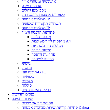
ארגונומיה ומטהרי אוויר
אבטחת מידע
מסכי מגע גדולים
פלוטרים מדפסות פורמט רחב
מצלמות אבטחה IP
תשתיות תקשורת וטלפוניה
מצלמות אבטחה IP
פתרונות הדפסה וגימור
מדפסות לייזר
מדפסות לייזר משולבות A4
מגרסות נייר משרדיות
מכונות כריכה
פתרונות הדפסה
מכונות למינציה
גיימינג
מחשוב
תוכנה וענן-GTC
טלוויזיות
מקרנים
סוללות
בריאות ואיכות חיים
כנסים והדרכות
שירות ותמיכה
פתיחת קריאת שירות
פתיחת קריאת שירות מצלמות אבטחה Dahua