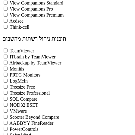
View Companions Standard
View Companions Pro
View Companions Premium
Acdsee
Think-cell
תוכנות ניהול רשתות מחשבים
TeamViewer
ITbrain by TeamViewer
Airbackup by TeamViewer
Monitis
PRTG Monitors
LogMeIn
Treesize Free
Treesize Professional
SQL Compare
NOD32 ESET
VMware
Scooter Beyond Compare
AABBYY FineReader
PowerControls