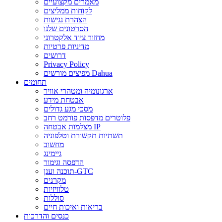
מאמרים מקצועיים
לקוחות ממליצים
הצהרת נגישות
הסרטונים שלנו
מחזור ציוד אלקטרוני
מדיניות פרטיות
דרושים
Privacy Policy
מפיצים מורשים Dahua
תחומים
ארגונומיה ומטהרי אוויר
אבטחת מידע
מסכי מגע גדולים
פלוטרים מדפסות פורמט רחב
מצלמות אבטחה IP
תשתיות תקשורת וטלפוניה
מחשוב
גיימינג
הדפסה וגימור
תוכנה וענן-GTC
מקרנים
טלוויזיות
סוללות
בריאות ואיכות חיים
כנסים והדרכות