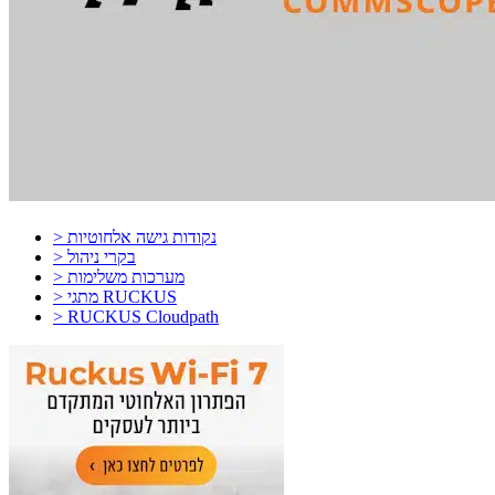
> נקודות גישה אלחוטיות
> בקרי ניהול
> מערכות משלימות
> מתגי RUCKUS
> RUCKUS Cloudpath