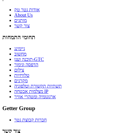
אודות גטר טק
About Us
מותגים
צור קשר
תחומי התמחות
גיימינג
מחשוב
תוכנה וענן-GTC
הדפסה וגימור
צילום
טלוויזיות
מקרנים
תשתיות תקשורת וטלפוניה
מצלמות אבטחה IP
ארגונומיה ומטהרי אוויר
Getter Group
חברות קבוצת גטר
צור קשר