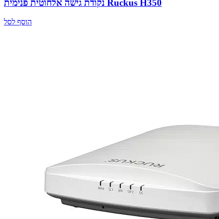
נקודת גישה אלחוטית פנימית Ruckus H350
הוסף לסל