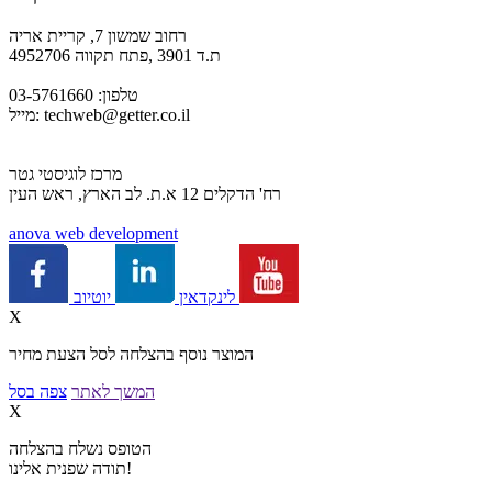
רחוב שמשון 7, קריית אריה
ת.ד 3901 ,פתח תקווה 4952706
טלפון: 03-5761660
techweb@getter.co.il
מייל:
מרכז לוגיסטי גטר
רח' הדקלים 12 א.ת. לב הארץ, ראש העין
a
nova web development
יוטיוב
לינקדאין
X
המוצר נוסף בהצלחה לסל הצעת מחיר
המשך לאתר
צפה בסל
X
הטופס נשלח בהצלחה
תודה שפנית אלינו!