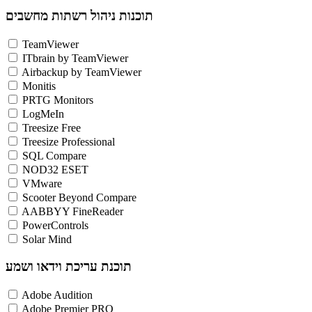
תוכנות ניהול רשתות מחשבים
TeamViewer
ITbrain by TeamViewer
Airbackup by TeamViewer
Monitis
PRTG Monitors
LogMeIn
Treesize Free
Treesize Professional
SQL Compare
NOD32 ESET
VMware
Scooter Beyond Compare
AABBYY FineReader
PowerControls
Solar Mind
תוכנת עריכת וידאו ושמע
Adobe Audition
Adobe Premier PRO