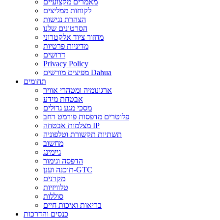
מאמרים מקצועיים
לקוחות ממליצים
הצהרת נגישות
הסרטונים שלנו
מחזור ציוד אלקטרוני
מדיניות פרטיות
דרושים
Privacy Policy
מפיצים מורשים Dahua
תחומים
ארגונומיה ומטהרי אוויר
אבטחת מידע
מסכי מגע גדולים
פלוטרים מדפסות פורמט רחב
מצלמות אבטחה IP
תשתיות תקשורת וטלפוניה
מחשוב
גיימינג
הדפסה וגימור
תוכנה וענן-GTC
מקרנים
טלוויזיות
סוללות
בריאות ואיכות חיים
כנסים והדרכות