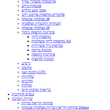
ארגונומיה ומטהרי אוויר
אבטחת מידע
מסכי מגע גדולים
פלוטרים מדפסות פורמט רחב
מצלמות אבטחה IP
תשתיות תקשורת וטלפוניה
מצלמות אבטחה IP
פתרונות הדפסה וגימור
מדפסות לייזר
מדפסות לייזר משולבות A4
מגרסות נייר משרדיות
מכונות כריכה
פתרונות הדפסה
מכונות למינציה
גיימינג
מחשוב
תוכנה וענן-GTC
טלוויזיות
מקרנים
סוללות
בריאות ואיכות חיים
כנסים והדרכות
שירות ותמיכה
פתיחת קריאת שירות
פתיחת קריאת שירות מצלמות אבטחה Dahua