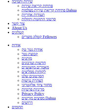
שירות ותמיכה
פתיחת קריאת שירות
פתיחת קריאת שירות מצלמות Dahua
תעודות אחריות
סרטוני התקנות ותקלות
צור קשר
About Us
קטלוגים
קטלוג מוצרים Fellowes
אודות
אודות גטר טק
קבוצת גטר
מותגים
חדשות ועדכונים
מאמרים מקצועיים
לקוחות ממליצים
הסרטונים שלנו
הצהרת נגישות
מחזור ציוד אלקטרוני
מדיניות פרטיות
Privacy Policy
מפיצים מורשים Dahua
דרושים
תחומים