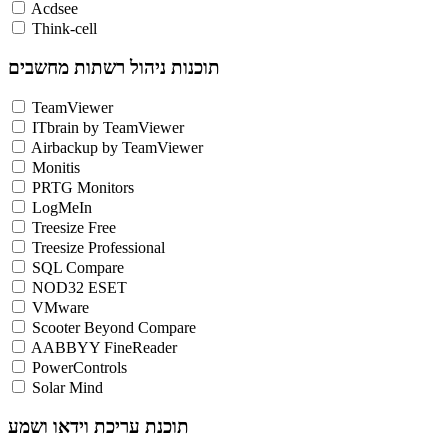
Acdsee
Think-cell
תוכנות ניהול רשתות מחשבים
TeamViewer
ITbrain by TeamViewer
Airbackup by TeamViewer
Monitis
PRTG Monitors
LogMeIn
Treesize Free
Treesize Professional
SQL Compare
NOD32 ESET
VMware
Scooter Beyond Compare
AABBYY FineReader
PowerControls
Solar Mind
תוכנת עריכת וידאו ושמע