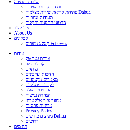
שירות ותמיכה
פתיחת קריאת שירות
פתיחת קריאת שירות מצלמות Dahua
תעודות אחריות
סרטוני התקנות ותקלות
צור קשר
About Us
קטלוגים
קטלוג מוצרים Fellowes
אודות
אודות גטר טק
קבוצת גטר
מותגים
חדשות ועדכונים
מאמרים מקצועיים
לקוחות ממליצים
הסרטונים שלנו
הצהרת נגישות
מחזור ציוד אלקטרוני
מדיניות פרטיות
Privacy Policy
מפיצים מורשים Dahua
דרושים
תחומים