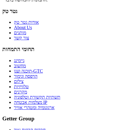
גטר טק
אודות גטר טק
About Us
מותגים
צור קשר
תחומי התמחות
גיימינג
מחשוב
תוכנה וענן-GTC
הדפסה וגימור
צילום
טלוויזיות
מקרנים
תשתיות תקשורת וטלפוניה
מצלמות אבטחה IP
ארגונומיה ומטהרי אוויר
Getter Group
חברות קבוצת גטר