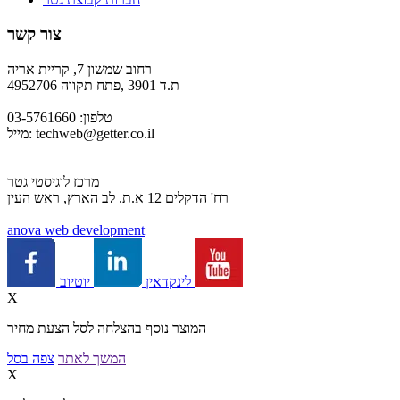
צור קשר
רחוב שמשון 7, קריית אריה
ת.ד 3901 ,פתח תקווה 4952706
טלפון: 03-5761660
techweb@getter.co.il
מייל:
מרכז לוגיסטי גטר
רח' הדקלים 12 א.ת. לב הארץ, ראש העין
a
nova web development
יוטיוב
לינקדאין
X
המוצר נוסף בהצלחה לסל הצעת מחיר
המשך לאתר
צפה בסל
X