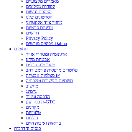
מאמרים מקצועיים
לקוחות ממליצים
הצהרת נגישות
הסרטונים שלנו
מחזור ציוד אלקטרוני
מדיניות פרטיות
דרושים
Privacy Policy
מפיצים מורשים Dahua
תחומים
ארגונומיה ומטהרי אוויר
אבטחת מידע
מסכי מגע גדולים
פלוטרים מדפסות פורמט רחב
מצלמות אבטחה IP
תשתיות תקשורת וטלפוניה
מחשוב
גיימינג
הדפסה וגימור
תוכנה וענן-GTC
מקרנים
טלוויזיות
סוללות
בריאות ואיכות חיים
כנסים והדרכות