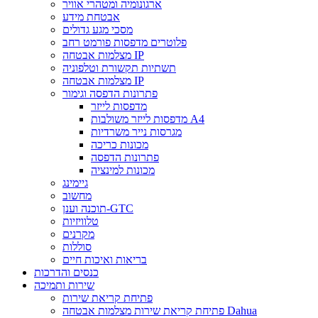
ארגונומיה ומטהרי אוויר
אבטחת מידע
מסכי מגע גדולים
פלוטרים מדפסות פורמט רחב
מצלמות אבטחה IP
תשתיות תקשורת וטלפוניה
מצלמות אבטחה IP
פתרונות הדפסה וגימור
מדפסות לייזר
מדפסות לייזר משולבות A4
מגרסות נייר משרדיות
מכונות כריכה
פתרונות הדפסה
מכונות למינציה
גיימינג
מחשוב
תוכנה וענן-GTC
טלוויזיות
מקרנים
סוללות
בריאות ואיכות חיים
כנסים והדרכות
שירות ותמיכה
פתיחת קריאת שירות
פתיחת קריאת שירות מצלמות אבטחה Dahua