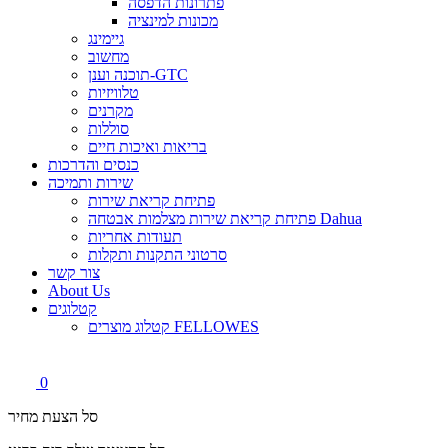
פתרונות הדפסה
מכונות למינציה
גיימינג
מחשוב
תוכנה וענן-GTC
טלוויזיות
מקרנים
סוללות
בריאות ואיכות חיים
כנסים והדרכות
שירות ותמיכה
פתיחת קריאת שירות
פתיחת קריאת שירות מצלמות אבטחה Dahua
תעודות אחריות
סרטוני התקנות ותקלות
צור קשר
About Us
קטלוגים
קטלוג מוצרים FELLOWES
0
סל הצעת מחיר