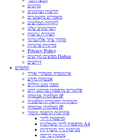
קבוצת גטר
מותגים
חדשות ועדכונים
מאמרים מקצועיים
לקוחות ממליצים
הסרטונים שלנו
הצהרת נגישות
מחזור ציוד אלקטרוני
מדיניות פרטיות
Privacy Policy
מפיצים מורשים Dahua
דרושים
תחומים
ארגונומיה ומטהרי אוויר
אבטחת מידע
מסכי מגע גדולים
פלוטרים מדפסות פורמט רחב
מצלמות אבטחה IP
תשתיות תקשורת וטלפוניה
מצלמות אבטחה IP
פתרונות הדפסה וגימור
מדפסות לייזר
מדפסות לייזר משולבות A4
מגרסות נייר משרדיות
מכונות כריכה