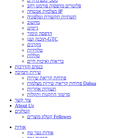
מסכי מגע גדולים
פלוטרים מדפסות פורמט רחב
מצלמות אבטחה IP
תשתיות תקשורת וטלפוניה
מחשוב
גיימינג
הדפסה וגימור
תוכנה וענן-GTC
מקרנים
טלוויזיות
סוללות
בריאות ואיכות חיים
כנסים והדרכות
שירות ותמיכה
פתיחת קריאת שירות
פתיחת קריאת שירות מצלמות Dahua
תעודות אחריות
סרטוני התקנות ותקלות
צור קשר
About Us
קטלוגים
קטלוג מוצרים Fellowes
אודות
אודות גטר טק