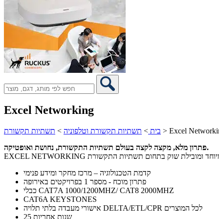
Excel Networking
Excel Networki
>
בית
>
תשתיות תקשורת וטלפוניה
>
תשתיות תקשורת
פתרון מלא, מקצה לקצה בעולם תשתיות התקשורת, נחושת ואופטיקה.
 גבוהה במיוחד ומובילת שוק בתחום תשתיות התקשורת
קדמת הטכנולוגיה – מרכז מחקר ומידע פנימי
פתרון מוכח - מספר 1 בפרויקטים באירופה
כבלי CAT7A 1000/1200MHZ/ CAT8 2000MHZ
CAT6A KEYSTONES
אישורי מעבדה בלתי תלויה DELTA/ETL/CPR לכל המוצרים
25 שנות אחריות