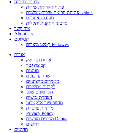
שירות ותמיכה
פתיחת קריאת שירות
פתיחת קריאת שירות מצלמות Dahua
תעודות אחריות
סרטוני התקנות ותקלות
צור קשר
About Us
קטלוגים
קטלוג מוצרים Fellowes
אודות
אודות גטר טק
קבוצת גטר
מותגים
חדשות ועדכונים
מאמרים מקצועיים
לקוחות ממליצים
הסרטונים שלנו
הצהרת נגישות
מחזור ציוד אלקטרוני
מדיניות פרטיות
Privacy Policy
מפיצים מורשים Dahua
דרושים
תחומים