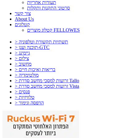
תעודות אחריות
סרטוני התקנות ותקלות
צור קשר
About Us
קטלוגים
קטלוג מוצרים FELLOWES
> תשתיות תקשורת וטלפוניה
> תוכנה וענן-GTC
> גיימינג
> צילום
> מחשוב
> בריאות ואיכות חיים
> מולטימדיה
> זרועות למסכי מחשב סדרת Tallo
> זרועות למסכי מחשב סדרת Vista
> פנסים
> טלוויזיות
> הדפסה וגימור