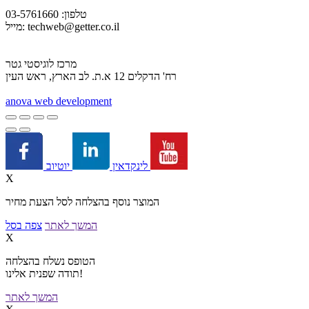
טלפון: 03-5761660
techweb@getter.co.il
מייל:
מרכז לוגיסטי גטר
רח' הדקלים 12 א.ת. לב הארץ, ראש העין
a
nova web development
יוטיוב
לינקדאין
X
המוצר נוסף בהצלחה לסל הצעת מחיר
המשך לאתר
צפה בסל
X
הטופס נשלח בהצלחה
תודה שפנית אלינו!
המשך לאתר