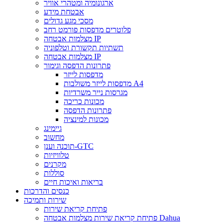
ארגונומיה ומטהרי אוויר
אבטחת מידע
מסכי מגע גדולים
פלוטרים מדפסות פורמט רחב
מצלמות אבטחה IP
תשתיות תקשורת וטלפוניה
מצלמות אבטחה IP
פתרונות הדפסה וגימור
מדפסות לייזר
מדפסות לייזר משולבות A4
מגרסות נייר משרדיות
מכונות כריכה
פתרונות הדפסה
מכונות למינציה
גיימינג
מחשוב
תוכנה וענן-GTC
טלוויזיות
מקרנים
סוללות
בריאות ואיכות חיים
כנסים והדרכות
שירות ותמיכה
פתיחת קריאת שירות
פתיחת קריאת שירות מצלמות אבטחה Dahua