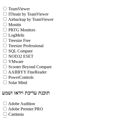
TeamViewer
ITbrain by TeamViewer
Airbackup by TeamViewer
Monitis
PRTG Monitors
LogMeIn
Treesize Free
Treesize Professional
SQL Compare
NOD32 ESET
VMware
Scooter Beyond Compare
AABBYY FineReader
PowerControls
Solar Mind
תוכנת עריכת וידאו ושמע
Adobe Audition
Adobe Premier PRO
Camtasia