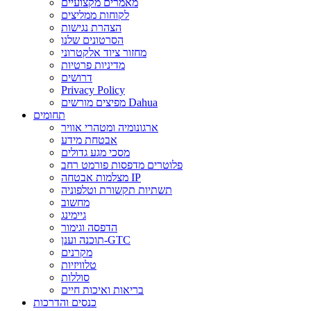
מאמרים מקצועיים
לקוחות ממליצים
הצהרת נגישות
הסרטונים שלנו
מחזור ציוד אלקטרוני
מדיניות פרטיות
דרושים
Privacy Policy
מפיצים מורשים Dahua
תחומים
ארגונומיה ומטהרי אוויר
אבטחת מידע
מסכי מגע גדולים
פלוטרים מדפסות פורמט רחב
מצלמות אבטחה IP
תשתיות תקשורת וטלפוניה
מחשוב
גיימינג
הדפסה וגימור
תוכנה וענן-GTC
מקרנים
טלוויזיות
סוללות
בריאות ואיכות חיים
כנסים והדרכות