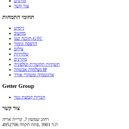
מותגים
צור קשר
תחומי התמחות
גיימינג
מחשוב
תוכנה וענן-GTC
הדפסה וגימור
צילום
טלוויזיות
מקרנים
תשתיות תקשורת וטלפוניה
מצלמות אבטחה IP
ארגונומיה ומטהרי אוויר
Getter Group
חברות קבוצת גטר
צור קשר
רחוב שמשון 7, קריית אריה
ת.ד 3901 ,פתח תקווה 4952706