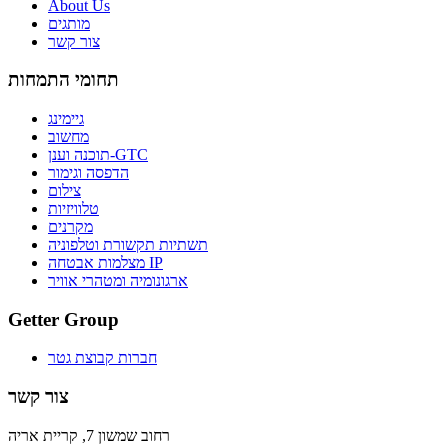
About Us
מותגים
צור קשר
תחומי התמחות
גיימינג
מחשוב
תוכנה וענן-GTC
הדפסה וגימור
צילום
טלוויזיות
מקרנים
תשתיות תקשורת וטלפוניה
מצלמות אבטחה IP
ארגונומיה ומטהרי אוויר
Getter Group
חברות קבוצת גטר
צור קשר
רחוב שמשון 7, קריית אריה