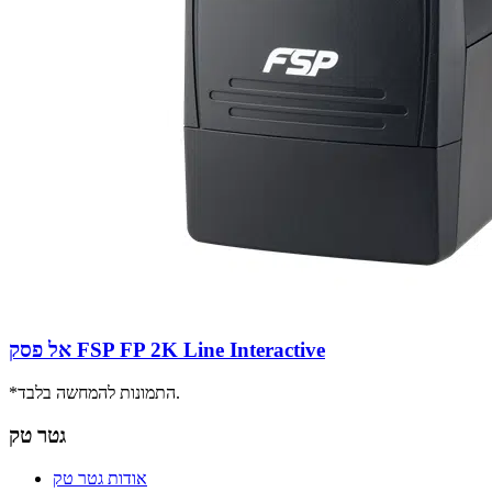
אל פסק FSP FP 2K Line Interactive
*התמונות להמחשה בלבד.
גטר טק
אודות גטר טק