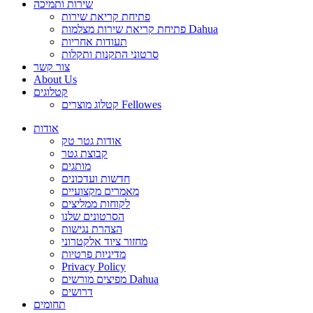
שירות ותמיכה
פתיחת קריאת שירות
פתיחת קריאת שירות מצלמות Dahua
תעודות אחריות
סרטוני התקנות ותקלות
צור קשר
About Us
קטלוגים
קטלוג מוצרים Fellowes
אודות
אודות גטר טק
קבוצת גטר
מותגים
חדשות ועדכונים
מאמרים מקצועיים
לקוחות ממליצים
הסרטונים שלנו
הצהרת נגישות
מחזור ציוד אלקטרוני
מדיניות פרטיות
Privacy Policy
מפיצים מורשים Dahua
דרושים
תחומים