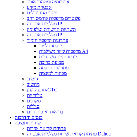
ארגונומיה ומטהרי אוויר
אבטחת מידע
מסכי מגע גדולים
פלוטרים מדפסות פורמט רחב
מצלמות אבטחה IP
תשתיות תקשורת וטלפוניה
מצלמות אבטחה IP
פתרונות הדפסה וגימור
מדפסות לייזר
מדפסות לייזר משולבות A4
מגרסות נייר משרדיות
מכונות כריכה
פתרונות הדפסה
מכונות למינציה
גיימינג
מחשוב
תוכנה וענן-GTC
טלוויזיות
מקרנים
סוללות
בריאות ואיכות חיים
כנסים והדרכות
שירות ותמיכה
פתיחת קריאת שירות
פתיחת קריאת שירות מצלמות אבטחה Dahua