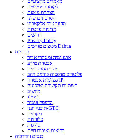
מאמרים מקצועיים
לקוחות ממליצים
הצהרת נגישות
הסרטונים שלנו
מחזור ציוד אלקטרוני
מדיניות פרטיות
דרושים
Privacy Policy
מפיצים מורשים Dahua
תחומים
ארגונומיה ומטהרי אוויר
אבטחת מידע
מסכי מגע גדולים
פלוטרים מדפסות פורמט רחב
מצלמות אבטחה IP
תשתיות תקשורת וטלפוניה
מחשוב
גיימינג
הדפסה וגימור
תוכנה וענן-GTC
מקרנים
טלוויזיות
סוללות
בריאות ואיכות חיים
כנסים והדרכות