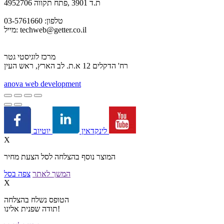
ת.ד 3901 ,פתח תקווה 4952706
טלפון: 03-5761660
techweb@getter.co.il
מייל:
מרכז לוגיסטי גטר
רח' הדקלים 12 א.ת. לב הארץ, ראש העין
a
nova web development
יוטיוב
לינקדאין
X
המוצר נוסף בהצלחה לסל הצעת מחיר
המשך לאתר
צפה בסל
X
הטופס נשלח בהצלחה
תודה שפנית אלינו!