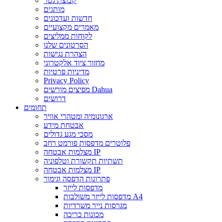
קבוצת גטר
מותגים
חדשות ועדכונים
מאמרים מקצועיים
לקוחות ממליצים
הסרטונים שלנו
הצהרת נגישות
מחזור ציוד אלקטרוני
מדיניות פרטיות
Privacy Policy
מפיצים מורשים Dahua
דרושים
תחומים
ארגונומיה ומטהרי אוויר
אבטחת מידע
מסכי מגע גדולים
פלוטרים מדפסות פורמט רחב
מצלמות אבטחה IP
תשתיות תקשורת וטלפוניה
מצלמות אבטחה IP
פתרונות הדפסה וגימור
מדפסות לייזר
מדפסות לייזר משולבות A4
מגרסות נייר משרדיות
מכונות כריכה