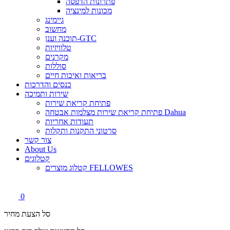
פתרונות הדפסה
מכונות למינציה
גיימינג
מחשוב
תוכנה וענן-GTC
טלוויזיות
מקרנים
סוללות
בריאות ואיכות חיים
כנסים והדרכות
שירות ותמיכה
פתיחת קריאת שירות
פתיחת קריאת שירות מצלמות אבטחה Dahua
תעודות אחריות
סרטוני התקנות ותקלות
צור קשר
About Us
קטלוגים
קטלוג מוצרים FELLOWES
0
סל הצעת מחיר