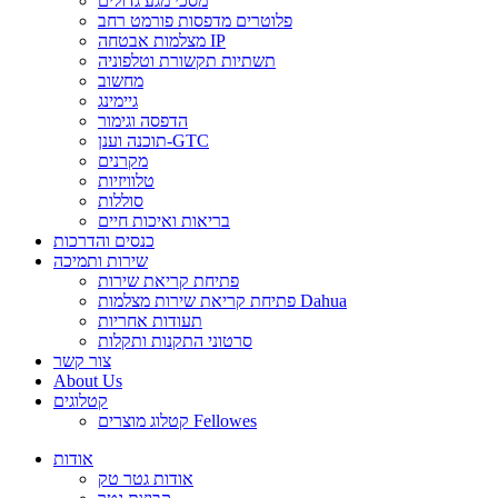
מסכי מגע גדולים
פלוטרים מדפסות פורמט רחב
מצלמות אבטחה IP
תשתיות תקשורת וטלפוניה
מחשוב
גיימינג
הדפסה וגימור
תוכנה וענן-GTC
מקרנים
טלוויזיות
סוללות
בריאות ואיכות חיים
כנסים והדרכות
שירות ותמיכה
פתיחת קריאת שירות
פתיחת קריאת שירות מצלמות Dahua
תעודות אחריות
סרטוני התקנות ותקלות
צור קשר
About Us
קטלוגים
קטלוג מוצרים Fellowes
אודות
אודות גטר טק