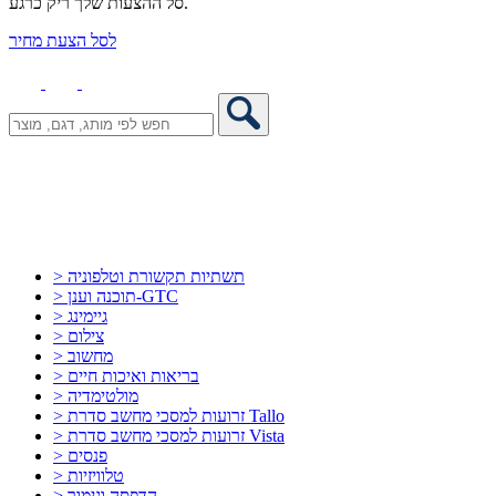
סל ההצעות שלך ריק כרגע.
לסל הצעת מחיר
> תשתיות תקשורת וטלפוניה
> תוכנה וענן-GTC
> גיימינג
> צילום
> מחשוב
> בריאות ואיכות חיים
> מולטימדיה
> זרועות למסכי מחשב סדרת Tallo
> זרועות למסכי מחשב סדרת Vista
> פנסים
> טלוויזיות
> הדפסה וגימור