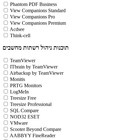
Phantom PDF Business
View Companions Standard
View Companions Pro
View Companions Premium
Acdsee
Think-cell
תוכנות ניהול רשתות מחשבים
TeamViewer
ITbrain by TeamViewer
Airbackup by TeamViewer
Monitis
PRTG Monitors
LogMeIn
Treesize Free
Treesize Professional
SQL Compare
NOD32 ESET
VMware
Scooter Beyond Compare
AABBYY FineReader