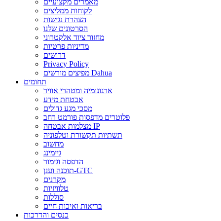
מאמרים מקצועיים
לקוחות ממליצים
הצהרת נגישות
הסרטונים שלנו
מחזור ציוד אלקטרוני
מדיניות פרטיות
דרושים
Privacy Policy
מפיצים מורשים Dahua
תחומים
ארגונומיה ומטהרי אוויר
אבטחת מידע
מסכי מגע גדולים
פלוטרים מדפסות פורמט רחב
מצלמות אבטחה IP
תשתיות תקשורת וטלפוניה
מחשוב
גיימינג
הדפסה וגימור
תוכנה וענן-GTC
מקרנים
טלוויזיות
סוללות
בריאות ואיכות חיים
כנסים והדרכות