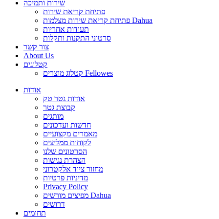
שירות ותמיכה
פתיחת קריאת שירות
פתיחת קריאת שירות מצלמות Dahua
תעודות אחריות
סרטוני התקנות ותקלות
צור קשר
About Us
קטלוגים
קטלוג מוצרים Fellowes
אודות
אודות גטר טק
קבוצת גטר
מותגים
חדשות ועדכונים
מאמרים מקצועיים
לקוחות ממליצים
הסרטונים שלנו
הצהרת נגישות
מחזור ציוד אלקטרוני
מדיניות פרטיות
Privacy Policy
מפיצים מורשים Dahua
דרושים
תחומים