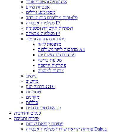
ארגונומיה ומטהרי אוויר
אבטחת מידע
מסכי מגע גדולים
פלוטרים מדפסות פורמט רחב
מצלמות אבטחה IP
תשתיות תקשורת וטלפוניה
מצלמות אבטחה IP
פתרונות הדפסה וגימור
מדפסות לייזר
מדפסות לייזר משולבות A4
מגרסות נייר משרדיות
מכונות כריכה
פתרונות הדפסה
מכונות למינציה
גיימינג
מחשוב
תוכנה וענן-GTC
טלוויזיות
מקרנים
סוללות
בריאות ואיכות חיים
כנסים והדרכות
שירות ותמיכה
פתיחת קריאת שירות
פתיחת קריאת שירות מצלמות אבטחה Dahua