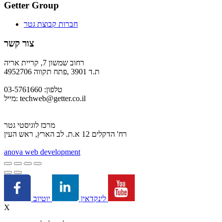
Getter Group
חברות קבוצת גטר
צור קשר
רחוב שמשון 7, קריית אריה
ת.ד 3901 ,פתח תקווה 4952706
טלפון: 03-5761660
techweb@getter.co.il
מייל:
מרכז לוגיסטי גטר
רח' הדקלים 12 א.ת. לב הארץ, ראש העין
a
nova web development
יוטיוב
לינקדאין
X