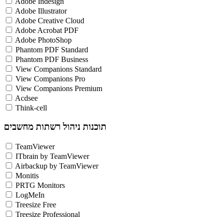
Adobe Indesign
Adobe Illustrator
Adobe Creative Cloud
Adobe Acrobat PDF
Adobe PhotoShop
Phantom PDF Standard
Phantom PDF Business
View Companions Standard
View Companions Pro
View Companions Premium
Acdsee
Think-cell
תוכנות ניהול רשתות מחשבים
TeamViewer
ITbrain by TeamViewer
Airbackup by TeamViewer
Monitis
PRTG Monitors
LogMeIn
Treesize Free
Treesize Professional