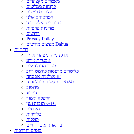
מאמרים מקצועיים
לקוחות ממליצים
הצהרת נגישות
הסרטונים שלנו
מחזור ציוד אלקטרוני
מדיניות פרטיות
דרושים
Privacy Policy
מפיצים מורשים Dahua
תחומים
ארגונומיה ומטהרי אוויר
אבטחת מידע
מסכי מגע גדולים
פלוטרים מדפסות פורמט רחב
מצלמות אבטחה IP
תשתיות תקשורת וטלפוניה
מחשוב
גיימינג
הדפסה וגימור
תוכנה וענן-GTC
מקרנים
טלוויזיות
סוללות
בריאות ואיכות חיים
כנסים והדרכות