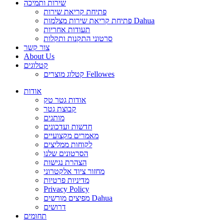
שירות ותמיכה
פתיחת קריאת שירות
פתיחת קריאת שירות מצלמות Dahua
תעודות אחריות
סרטוני התקנות ותקלות
צור קשר
About Us
קטלוגים
קטלוג מוצרים Fellowes
אודות
אודות גטר טק
קבוצת גטר
מותגים
חדשות ועדכונים
מאמרים מקצועיים
לקוחות ממליצים
הסרטונים שלנו
הצהרת נגישות
מחזור ציוד אלקטרוני
מדיניות פרטיות
Privacy Policy
מפיצים מורשים Dahua
דרושים
תחומים