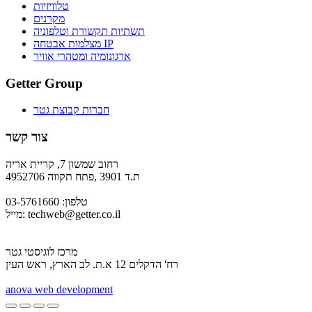
טלוויזיות
מקרנים
תשתיות תקשורת וטלפוניה
מצלמות אבטחה IP
ארגונומיה ומטהרי אוויר
Getter Group
חברות קבוצת גטר
צור קשר
רחוב שמשון 7, קריית אריה
ת.ד 3901 ,פתח תקווה 4952706
טלפון: 03-5761660
techweb@getter.co.il
מייל:
מרכז לוגיסטי גטר
רח' הדקלים 12 א.ת. לב הארץ, ראש העין
a
nova web development