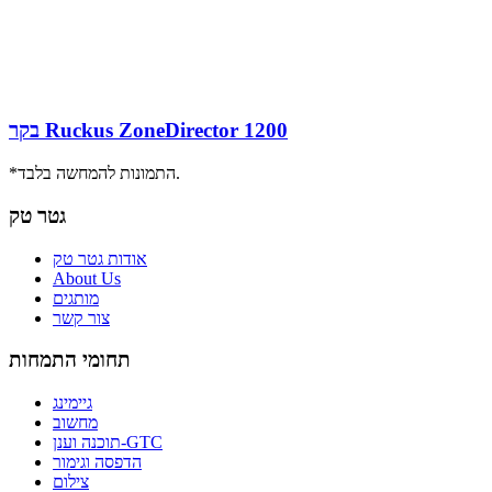
בקר Ruckus ZoneDirector 1200
*התמונות להמחשה בלבד.
גטר טק
אודות גטר טק
About Us
מותגים
צור קשר
תחומי התמחות
גיימינג
מחשוב
תוכנה וענן-GTC
הדפסה וגימור
צילום