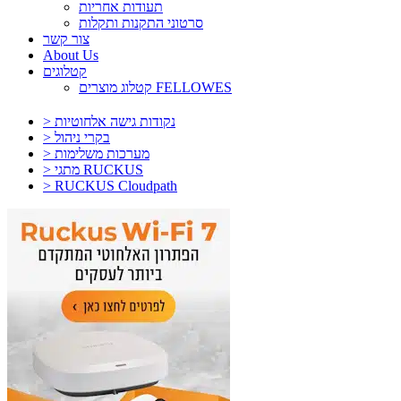
תעודות אחריות
סרטוני התקנות ותקלות
צור קשר
About Us
קטלוגים
קטלוג מוצרים FELLOWES
> נקודות גישה אלחוטיות
> בקרי ניהול
> מערכות משלימות
> מתגי RUCKUS
> RUCKUS Cloudpath