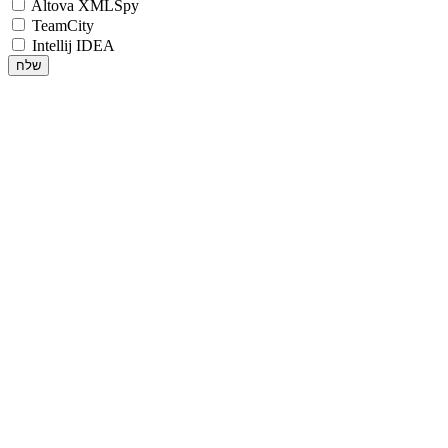
Altova XMLSpy
TeamCity
Intellij IDEA