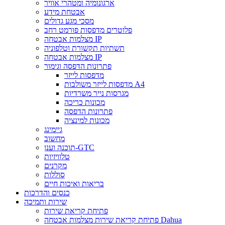
ארגונומיה ומטהרי אוויר
אבטחת מידע
מסכי מגע גדולים
פלוטרים מדפסות פורמט רחב
מצלמות אבטחה IP
תשתיות תקשורת וטלפוניה
מצלמות אבטחה IP
פתרונות הדפסה וגימור
מדפסות לייזר
מדפסות לייזר משולבות A4
מגרסות נייר משרדיות
מכונות כריכה
פתרונות הדפסה
מכונות למינציה
גיימינג
מחשוב
תוכנה וענן-GTC
טלוויזיות
מקרנים
סוללות
בריאות ואיכות חיים
כנסים והדרכות
שירות ותמיכה
פתיחת קריאת שירות
פתיחת קריאת שירות מצלמות אבטחה Dahua