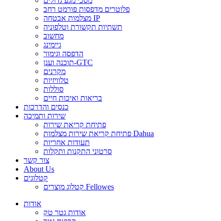
מסכי מגע גדולים
פלוטרים מדפסות פורמט רחב
מצלמות אבטחה IP
תשתיות תקשורת וטלפוניה
מחשוב
גיימינג
הדפסה וגימור
תוכנה וענן-GTC
מקרנים
טלוויזיות
סוללות
בריאות ואיכות חיים
כנסים והדרכות
שירות ותמיכה
פתיחת קריאת שירות
פתיחת קריאת שירות מצלמות Dahua
תעודות אחריות
סרטוני התקנות ותקלות
צור קשר
About Us
קטלוגים
קטלוג מוצרים Fellowes
אודות
אודות גטר טק