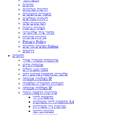
קבוצת גטר
מותגים
חדשות ועדכונים
מאמרים מקצועיים
לקוחות ממליצים
הסרטונים שלנו
הצהרת נגישות
מחזור ציוד אלקטרוני
מדיניות פרטיות
Privacy Policy
מפיצים מורשים Dahua
דרושים
תחומים
ארגונומיה ומטהרי אוויר
אבטחת מידע
מסכי מגע גדולים
פלוטרים מדפסות פורמט רחב
מצלמות אבטחה IP
תשתיות תקשורת וטלפוניה
מצלמות אבטחה IP
פתרונות הדפסה וגימור
מדפסות לייזר
מדפסות לייזר משולבות A4
מגרסות נייר משרדיות
מכונות כריכה