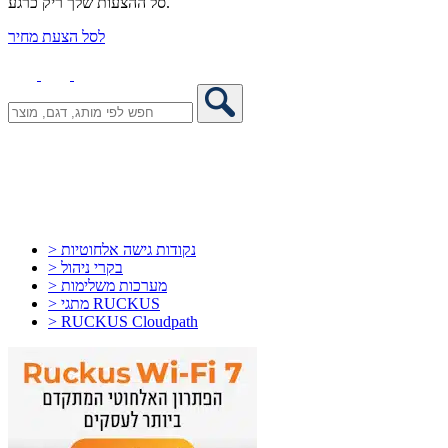
סל ההצעות שלך ריק כרגע.
לסל הצעת מחיר
> נקודות גישה אלחוטיות
> בקרי ניהול
> מערכות משלימות
> מתגי RUCKUS
> RUCKUS Cloudpath