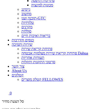
פתרונות הדפסה
מכונות למינציה
גיימינג
מחשוב
תוכנה וענן-GTC
טלוויזיות
מקרנים
סוללות
בריאות ואיכות חיים
כנסים והדרכות
שירות ותמיכה
פתיחת קריאת שירות
פתיחת קריאת שירות מצלמות אבטחה Dahua
תעודות אחריות
סרטוני התקנות ותקלות
צור קשר
About Us
קטלוגים
קטלוג מוצרים FELLOWES
0
סל הצעת מחיר