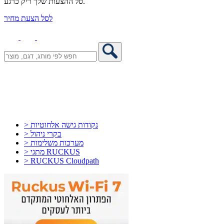
סל ההצעות שלך ריק כרגע.
לסל הצעת מחיר
> נקודות גישה אלחוטיות
> בקרי ניהול
> מערכות משלימות
> מתגי RUCKUS
> RUCKUS Cloudpath