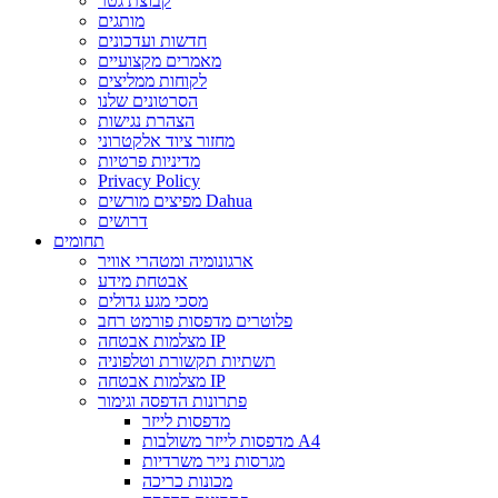
קבוצת גטר
מותגים
חדשות ועדכונים
מאמרים מקצועיים
לקוחות ממליצים
הסרטונים שלנו
הצהרת נגישות
מחזור ציוד אלקטרוני
מדיניות פרטיות
Privacy Policy
מפיצים מורשים Dahua
דרושים
תחומים
ארגונומיה ומטהרי אוויר
אבטחת מידע
מסכי מגע גדולים
פלוטרים מדפסות פורמט רחב
מצלמות אבטחה IP
תשתיות תקשורת וטלפוניה
מצלמות אבטחה IP
פתרונות הדפסה וגימור
מדפסות לייזר
מדפסות לייזר משולבות A4
מגרסות נייר משרדיות
מכונות כריכה