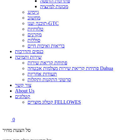
פתרונות הדפסה
מכונות למינציה
גיימינג
מחשוב
תוכנה וענן-GTC
טלוויזיות
מקרנים
סוללות
בריאות ואיכות חיים
כנסים והדרכות
שירות ותמיכה
פתיחת קריאת שירות
פתיחת קריאת שירות מצלמות אבטחה Dahua
תעודות אחריות
סרטוני התקנות ותקלות
צור קשר
About Us
קטלוגים
קטלוג מוצרים FELLOWES
0
סל הצעת מחיר