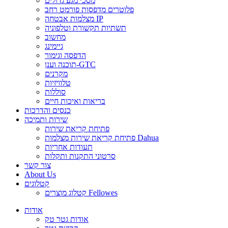
מסכי מגע גדולים
פלוטרים מדפסות פורמט רחב
מצלמות אבטחה IP
תשתיות תקשורת וטלפוניה
מחשוב
גיימינג
הדפסה וגימור
תוכנה וענן-GTC
מקרנים
טלוויזיות
סוללות
בריאות ואיכות חיים
כנסים והדרכות
שירות ותמיכה
פתיחת קריאת שירות
פתיחת קריאת שירות מצלמות Dahua
תעודות אחריות
סרטוני התקנות ותקלות
צור קשר
About Us
קטלוגים
קטלוג מוצרים Fellowes
אודות
אודות גטר טק