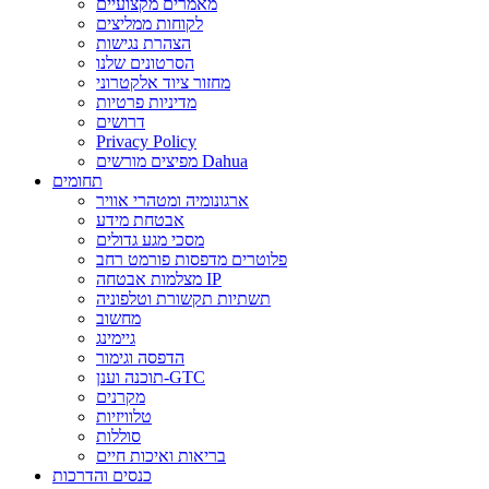
מאמרים מקצועיים
לקוחות ממליצים
הצהרת נגישות
הסרטונים שלנו
מחזור ציוד אלקטרוני
מדיניות פרטיות
דרושים
Privacy Policy
מפיצים מורשים Dahua
תחומים
ארגונומיה ומטהרי אוויר
אבטחת מידע
מסכי מגע גדולים
פלוטרים מדפסות פורמט רחב
מצלמות אבטחה IP
תשתיות תקשורת וטלפוניה
מחשוב
גיימינג
הדפסה וגימור
תוכנה וענן-GTC
מקרנים
טלוויזיות
סוללות
בריאות ואיכות חיים
כנסים והדרכות