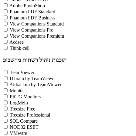
Adobe PhotoShop
Phantom PDF Standard
Phantom PDF Business
View Companions Standard
View Companions Pro
View Companions Premium
Acdsee
Think-cell
תוכנות ניהול רשתות מחשבים
TeamViewer
ITbrain by TeamViewer
Airbackup by TeamViewer
Monitis
PRTG Monitors
LogMeIn
Treesize Free
Treesize Professional
SQL Compare
NOD32 ESET
VMware