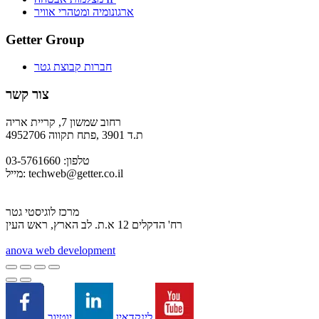
ארגונומיה ומטהרי אוויר
Getter Group
חברות קבוצת גטר
צור קשר
רחוב שמשון 7, קריית אריה
ת.ד 3901 ,פתח תקווה 4952706
טלפון: 03-5761660
techweb@getter.co.il
מייל:
מרכז לוגיסטי גטר
רח' הדקלים 12 א.ת. לב הארץ, ראש העין
a
nova web development
יוטיוב
לינקדאין