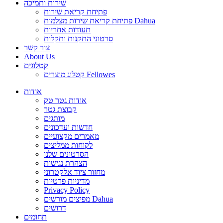
שירות ותמיכה
פתיחת קריאת שירות
פתיחת קריאת שירות מצלמות Dahua
תעודות אחריות
סרטוני התקנות ותקלות
צור קשר
About Us
קטלוגים
קטלוג מוצרים Fellowes
אודות
אודות גטר טק
קבוצת גטר
מותגים
חדשות ועדכונים
מאמרים מקצועיים
לקוחות ממליצים
הסרטונים שלנו
הצהרת נגישות
מחזור ציוד אלקטרוני
מדיניות פרטיות
Privacy Policy
מפיצים מורשים Dahua
דרושים
תחומים