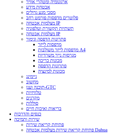
ארגונומיה ומטהרי אוויר
אבטחת מידע
מסכי מגע גדולים
פלוטרים מדפסות פורמט רחב
מצלמות אבטחה IP
תשתיות תקשורת וטלפוניה
מצלמות אבטחה IP
פתרונות הדפסה וגימור
מדפסות לייזר
מדפסות לייזר משולבות A4
מגרסות נייר משרדיות
מכונות כריכה
פתרונות הדפסה
מכונות למינציה
גיימינג
מחשוב
תוכנה וענן-GTC
טלוויזיות
מקרנים
סוללות
בריאות ואיכות חיים
כנסים והדרכות
שירות ותמיכה
פתיחת קריאת שירות
פתיחת קריאת שירות מצלמות אבטחה Dahua