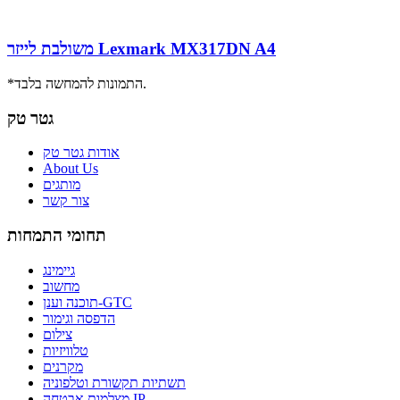
משולבת לייזר Lexmark MX317DN A4
*התמונות להמחשה בלבד.
גטר טק
אודות גטר טק
About Us
מותגים
צור קשר
תחומי התמחות
גיימינג
מחשוב
תוכנה וענן-GTC
הדפסה וגימור
צילום
טלוויזיות
מקרנים
תשתיות תקשורת וטלפוניה
מצלמות אבטחה IP