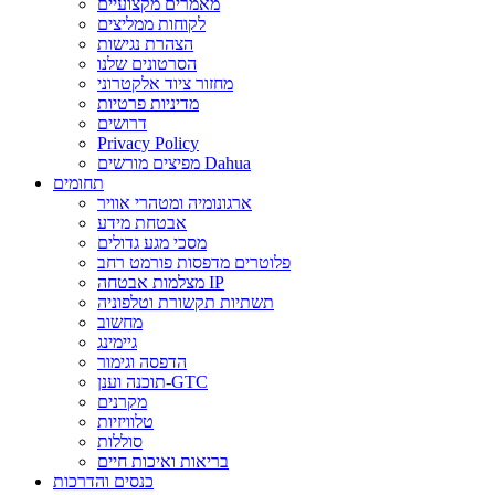
מאמרים מקצועיים
לקוחות ממליצים
הצהרת נגישות
הסרטונים שלנו
מחזור ציוד אלקטרוני
מדיניות פרטיות
דרושים
Privacy Policy
מפיצים מורשים Dahua
תחומים
ארגונומיה ומטהרי אוויר
אבטחת מידע
מסכי מגע גדולים
פלוטרים מדפסות פורמט רחב
מצלמות אבטחה IP
תשתיות תקשורת וטלפוניה
מחשוב
גיימינג
הדפסה וגימור
תוכנה וענן-GTC
מקרנים
טלוויזיות
סוללות
בריאות ואיכות חיים
כנסים והדרכות