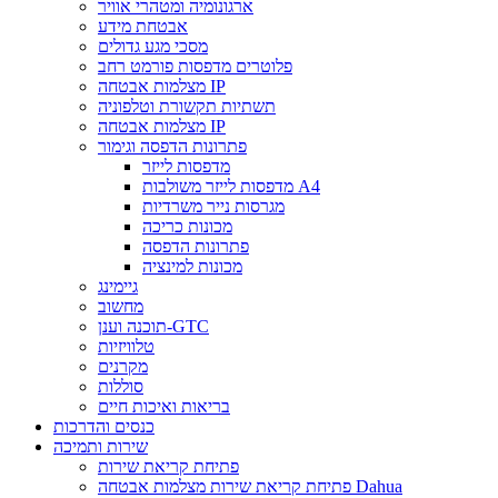
ארגונומיה ומטהרי אוויר
אבטחת מידע
מסכי מגע גדולים
פלוטרים מדפסות פורמט רחב
מצלמות אבטחה IP
תשתיות תקשורת וטלפוניה
מצלמות אבטחה IP
פתרונות הדפסה וגימור
מדפסות לייזר
מדפסות לייזר משולבות A4
מגרסות נייר משרדיות
מכונות כריכה
פתרונות הדפסה
מכונות למינציה
גיימינג
מחשוב
תוכנה וענן-GTC
טלוויזיות
מקרנים
סוללות
בריאות ואיכות חיים
כנסים והדרכות
שירות ותמיכה
פתיחת קריאת שירות
פתיחת קריאת שירות מצלמות אבטחה Dahua