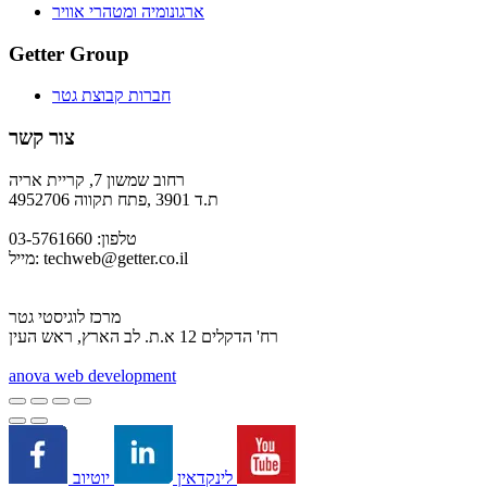
ארגונומיה ומטהרי אוויר
Getter Group
חברות קבוצת גטר
צור קשר
רחוב שמשון 7, קריית אריה
ת.ד 3901 ,פתח תקווה 4952706
טלפון: 03-5761660
techweb@getter.co.il
מייל:
מרכז לוגיסטי גטר
רח' הדקלים 12 א.ת. לב הארץ, ראש העין
a
nova web development
יוטיוב
לינקדאין