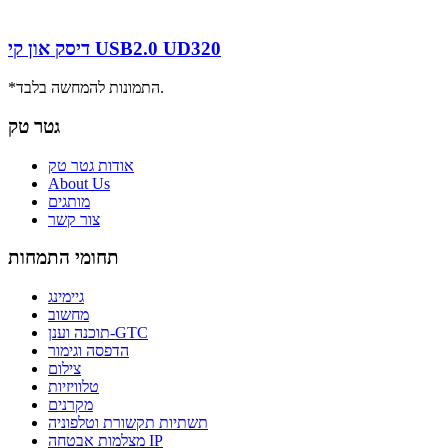
דיסק און קי USB2.0 UD320
*התמונות להמחשה בלבד.
גטר טק
אודות גטר טק
About Us
מותגים
צור קשר
תחומי התמחות
גיימינג
מחשוב
תוכנה וענן-GTC
הדפסה וגימור
צילום
טלוויזיות
מקרנים
תשתיות תקשורת וטלפוניה
מצלמות אבטחה IP