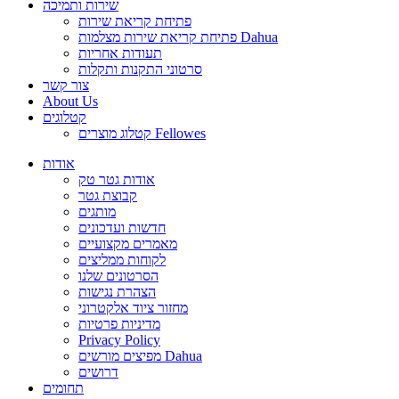
שירות ותמיכה
פתיחת קריאת שירות
פתיחת קריאת שירות מצלמות Dahua
תעודות אחריות
סרטוני התקנות ותקלות
צור קשר
About Us
קטלוגים
קטלוג מוצרים Fellowes
אודות
אודות גטר טק
קבוצת גטר
מותגים
חדשות ועדכונים
מאמרים מקצועיים
לקוחות ממליצים
הסרטונים שלנו
הצהרת נגישות
מחזור ציוד אלקטרוני
מדיניות פרטיות
Privacy Policy
מפיצים מורשים Dahua
דרושים
תחומים