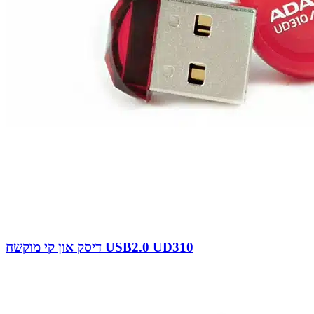
דיסק און קי מוקשח USB2.0 UD310