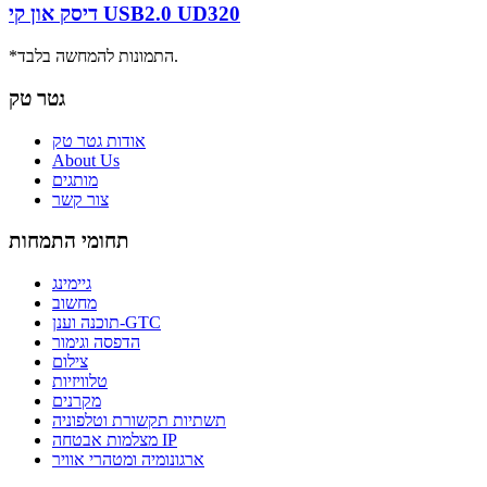
דיסק און קי USB2.0 UD320
*התמונות להמחשה בלבד.
גטר טק
אודות גטר טק
About Us
מותגים
צור קשר
תחומי התמחות
גיימינג
מחשוב
תוכנה וענן-GTC
הדפסה וגימור
צילום
טלוויזיות
מקרנים
תשתיות תקשורת וטלפוניה
מצלמות אבטחה IP
ארגונומיה ומטהרי אוויר