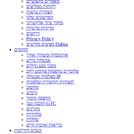
מאמרים מקצועיים
לקוחות ממליצים
הצהרת נגישות
הסרטונים שלנו
מחזור ציוד אלקטרוני
מדיניות פרטיות
דרושים
Privacy Policy
מפיצים מורשים Dahua
תחומים
ארגונומיה ומטהרי אוויר
אבטחת מידע
מסכי מגע גדולים
פלוטרים מדפסות פורמט רחב
מצלמות אבטחה IP
תשתיות תקשורת וטלפוניה
מחשוב
גיימינג
הדפסה וגימור
תוכנה וענן-GTC
מקרנים
טלוויזיות
סוללות
בריאות ואיכות חיים
כנסים והדרכות