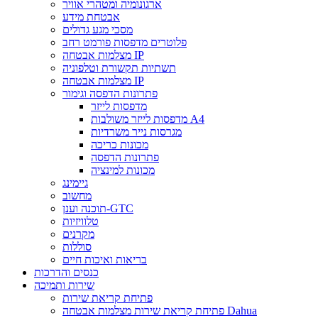
ארגונומיה ומטהרי אוויר
אבטחת מידע
מסכי מגע גדולים
פלוטרים מדפסות פורמט רחב
מצלמות אבטחה IP
תשתיות תקשורת וטלפוניה
מצלמות אבטחה IP
פתרונות הדפסה וגימור
מדפסות לייזר
מדפסות לייזר משולבות A4
מגרסות נייר משרדיות
מכונות כריכה
פתרונות הדפסה
מכונות למינציה
גיימינג
מחשוב
תוכנה וענן-GTC
טלוויזיות
מקרנים
סוללות
בריאות ואיכות חיים
כנסים והדרכות
שירות ותמיכה
פתיחת קריאת שירות
פתיחת קריאת שירות מצלמות אבטחה Dahua