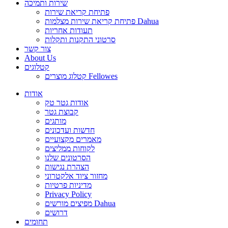
שירות ותמיכה
פתיחת קריאת שירות
פתיחת קריאת שירות מצלמות Dahua
תעודות אחריות
סרטוני התקנות ותקלות
צור קשר
About Us
קטלוגים
קטלוג מוצרים Fellowes
אודות
אודות גטר טק
קבוצת גטר
מותגים
חדשות ועדכונים
מאמרים מקצועיים
לקוחות ממליצים
הסרטונים שלנו
הצהרת נגישות
מחזור ציוד אלקטרוני
מדיניות פרטיות
Privacy Policy
מפיצים מורשים Dahua
דרושים
תחומים