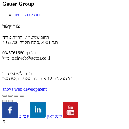
Getter Group
חברות קבוצת גטר
צור קשר
רחוב שמשון 7, קריית אריה
ת.ד 3901 ,פתח תקווה 4952706
טלפון: 03-5761660
techweb@getter.co.il
מייל:
מרכז לוגיסטי גטר
רח' הדקלים 12 א.ת. לב הארץ, ראש העין
a
nova web development
יוטיוב
לינקדאין
X