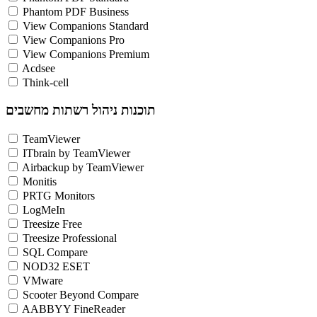
Phantom PDF Business
View Companions Standard
View Companions Pro
View Companions Premium
Acdsee
Think-cell
תוכנות ניהול רשתות מחשבים
TeamViewer
ITbrain by TeamViewer
Airbackup by TeamViewer
Monitis
PRTG Monitors
LogMeIn
Treesize Free
Treesize Professional
SQL Compare
NOD32 ESET
VMware
Scooter Beyond Compare
AABBYY FineReader