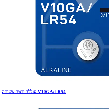
סוללה ורטה שטוחה V10GA/LR54