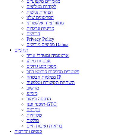
מאמרים מקצועיים
לקוחות ממליצים
הצהרת נגישות
הסרטונים שלנו
מחזור ציוד אלקטרוני
מדיניות פרטיות
דרושים
Privacy Policy
מפיצים מורשים Dahua
תחומים
ארגונומיה ומטהרי אוויר
אבטחת מידע
מסכי מגע גדולים
פלוטרים מדפסות פורמט רחב
מצלמות אבטחה IP
תשתיות תקשורת וטלפוניה
מחשוב
גיימינג
הדפסה וגימור
תוכנה וענן-GTC
מקרנים
טלוויזיות
סוללות
בריאות ואיכות חיים
כנסים והדרכות