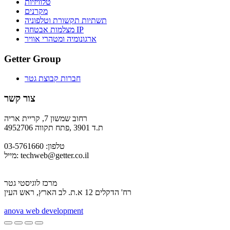
טלוויזיות
מקרנים
תשתיות תקשורת וטלפוניה
מצלמות אבטחה IP
ארגונומיה ומטהרי אוויר
Getter Group
חברות קבוצת גטר
צור קשר
רחוב שמשון 7, קריית אריה
ת.ד 3901 ,פתח תקווה 4952706
טלפון: 03-5761660
techweb@getter.co.il
מייל:
מרכז לוגיסטי גטר
רח' הדקלים 12 א.ת. לב הארץ, ראש העין
a
nova web development