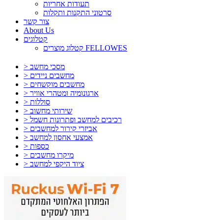
תעודות אחריות
סרטוני התקנות ותקלות
צור קשר
About Us
קטלוגים
קטלוג מוצרים FELLOWES
> מסכי מחשב
> מחשבים ניידים
> מחשבים מוקשחים
> ארגונומיה ומטהרי אוויר
> סוללות
> שירותי מחשוב
> רכיבים למחשב ופתרונות חשמל
> אביזרי קירור למחשבים
> אמצעי אחסון למחשב
> כספות
> מיקרו מחשבים
> ציוד היקפי למחשב