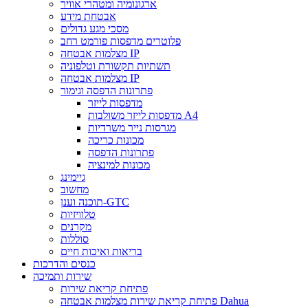
ארגונומיה ומטהרי אוויר
אבטחת מידע
מסכי מגע גדולים
פלוטרים מדפסות פורמט רחב
מצלמות אבטחה IP
תשתיות תקשורת וטלפוניה
מצלמות אבטחה IP
פתרונות הדפסה וגימור
מדפסות לייזר
מדפסות לייזר משולבות A4
מגרסות נייר משרדיות
מכונות כריכה
פתרונות הדפסה
מכונות למינציה
גיימינג
מחשוב
תוכנה וענן-GTC
טלוויזיות
מקרנים
סוללות
בריאות ואיכות חיים
כנסים והדרכות
שירות ותמיכה
פתיחת קריאת שירות
פתיחת קריאת שירות מצלמות אבטחה Dahua