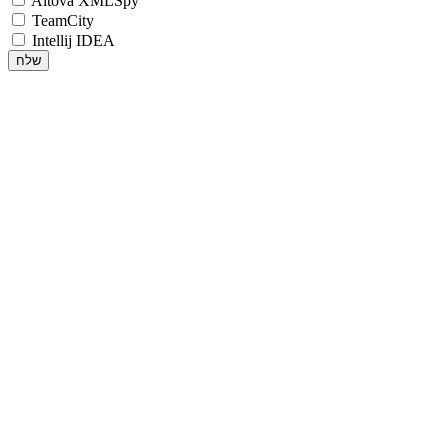
Altova XMLSpy
TeamCity
Intellij IDEA