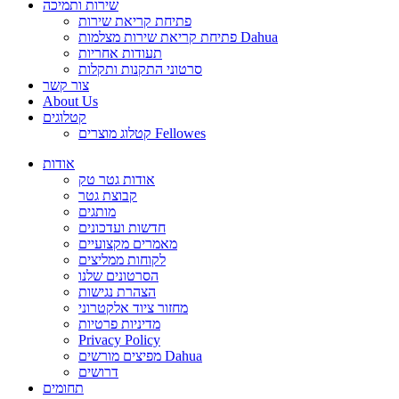
שירות ותמיכה
פתיחת קריאת שירות
פתיחת קריאת שירות מצלמות Dahua
תעודות אחריות
סרטוני התקנות ותקלות
צור קשר
About Us
קטלוגים
קטלוג מוצרים Fellowes
אודות
אודות גטר טק
קבוצת גטר
מותגים
חדשות ועדכונים
מאמרים מקצועיים
לקוחות ממליצים
הסרטונים שלנו
הצהרת נגישות
מחזור ציוד אלקטרוני
מדיניות פרטיות
Privacy Policy
מפיצים מורשים Dahua
דרושים
תחומים