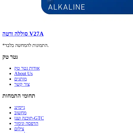
סוללה ורטה V27A
*התמונות להמחשה בלבד.
גטר טק
אודות גטר טק
About Us
מותגים
צור קשר
תחומי התמחות
גיימינג
מחשוב
תוכנה וענן-GTC
הדפסה וגימור
צילום