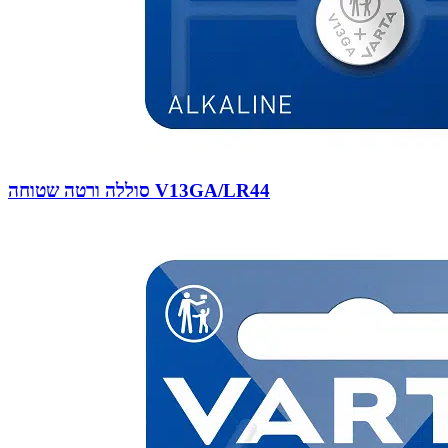
סוללה ורטה שטוחה V13GA/LR44