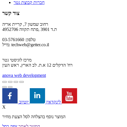
חברות קבוצת גטר
צור קשר
רחוב שמשון 7, קריית אריה
ת.ד 3901 ,פתח תקווה 4952706
טלפון: 03-5761660
techweb@getter.co.il
מייל:
מרכז לוגיסטי גטר
רח' הדקלים 12 א.ת. לב הארץ, ראש העין
a
nova web development
יוטיוב
לינקדאין
X
המוצר נוסף בהצלחה לסל הצעת מחיר
המשך לאתר
צפה בסל