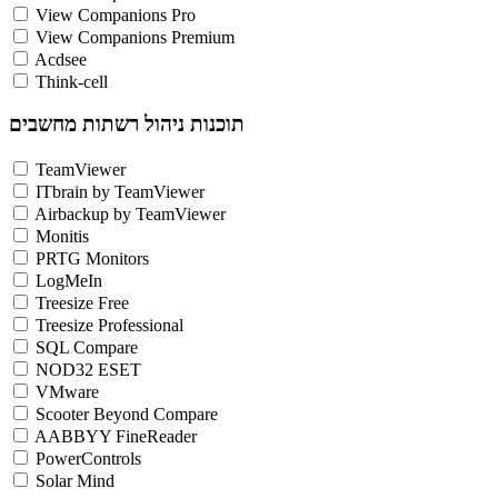
View Companions Pro
View Companions Premium
Acdsee
Think-cell
תוכנות ניהול רשתות מחשבים
TeamViewer
ITbrain by TeamViewer
Airbackup by TeamViewer
Monitis
PRTG Monitors
LogMeIn
Treesize Free
Treesize Professional
SQL Compare
NOD32 ESET
VMware
Scooter Beyond Compare
AABBYY FineReader
PowerControls
Solar Mind