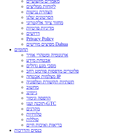
מאמרים מקצועיים
לקוחות ממליצים
הצהרת נגישות
הסרטונים שלנו
מחזור ציוד אלקטרוני
מדיניות פרטיות
דרושים
Privacy Policy
מפיצים מורשים Dahua
תחומים
ארגונומיה ומטהרי אוויר
אבטחת מידע
מסכי מגע גדולים
פלוטרים מדפסות פורמט רחב
מצלמות אבטחה IP
תשתיות תקשורת וטלפוניה
מחשוב
גיימינג
הדפסה וגימור
תוכנה וענן-GTC
מקרנים
טלוויזיות
סוללות
בריאות ואיכות חיים
כנסים והדרכות