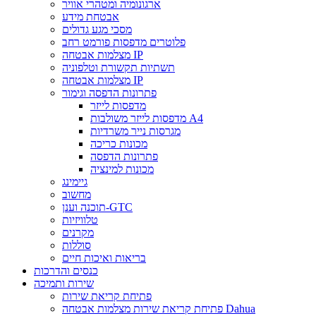
ארגונומיה ומטהרי אוויר
אבטחת מידע
מסכי מגע גדולים
פלוטרים מדפסות פורמט רחב
מצלמות אבטחה IP
תשתיות תקשורת וטלפוניה
מצלמות אבטחה IP
פתרונות הדפסה וגימור
מדפסות לייזר
מדפסות לייזר משולבות A4
מגרסות נייר משרדיות
מכונות כריכה
פתרונות הדפסה
מכונות למינציה
גיימינג
מחשוב
תוכנה וענן-GTC
טלוויזיות
מקרנים
סוללות
בריאות ואיכות חיים
כנסים והדרכות
שירות ותמיכה
פתיחת קריאת שירות
פתיחת קריאת שירות מצלמות אבטחה Dahua