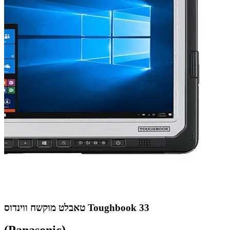
טאבלט מוקשח ווינדוס Toughbook 33