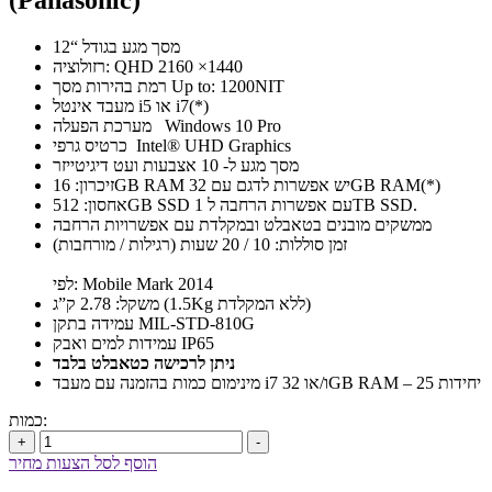
(Panasonic)
מסך מגע בגודל “12
רזולוציה: QHD 2160 ×1440
רמת בהירות מסך Up to: 1200NIT
מעבד אינטל i5 או i7(*)
מערכת הפעלה Windows 10 Pro
כרטיס גרפי Intel® UHD Graphics
מסך מגע ל- 10 אצבעות ועט דיגיטייזר
זיכרון: 16GB RAM יש אפשרות לדגם עם 32GB RAM(*)
אחסון: 512GB SSD עם אפשרות הרחבה ל 1TB SSD.
ממשקים מובנים בטאבלט ובמקלדת עם אפשרויות הרחבה
זמן סוללות: 10 / 20 שעות (רגילות / מורחבות)
לפי: Mobile Mark 2014
משקל: 2.78 ק”ג (1.5Kg ללא המקלדת)
עמידה בתקן MIL-STD-810G
עמידות למים ואבק IP65
ניתן לרכישה כטאבלט בלבד
מינימום כמות בהזמנה עם מעבד i7 ו/או 32GB RAM – 25 יחידות
כמות:
+
-
הוסף לסל הצעות מחיר