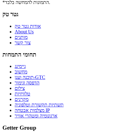
*התמונות להמחשה בלבד.
גטר טק
אודות גטר טק
About Us
מותגים
צור קשר
תחומי התמחות
גיימינג
מחשוב
תוכנה וענן-GTC
הדפסה וגימור
צילום
טלוויזיות
מקרנים
תשתיות תקשורת וטלפוניה
מצלמות אבטחה IP
ארגונומיה ומטהרי אוויר
Getter Group