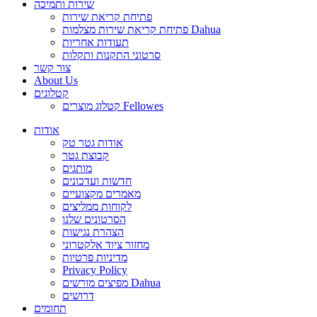
שירות ותמיכה
פתיחת קריאת שירות
פתיחת קריאת שירות מצלמות Dahua
תעודות אחריות
סרטוני התקנות ותקלות
צור קשר
About Us
קטלוגים
קטלוג מוצרים Fellowes
אודות
אודות גטר טק
קבוצת גטר
מותגים
חדשות ועדכונים
מאמרים מקצועיים
לקוחות ממליצים
הסרטונים שלנו
הצהרת נגישות
מחזור ציוד אלקטרוני
מדיניות פרטיות
Privacy Policy
מפיצים מורשים Dahua
דרושים
תחומים