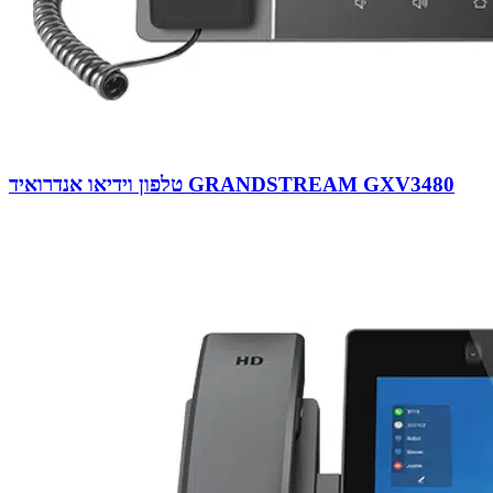
טלפון וידיאו אנדרואיד GRANDSTREAM GXV3480