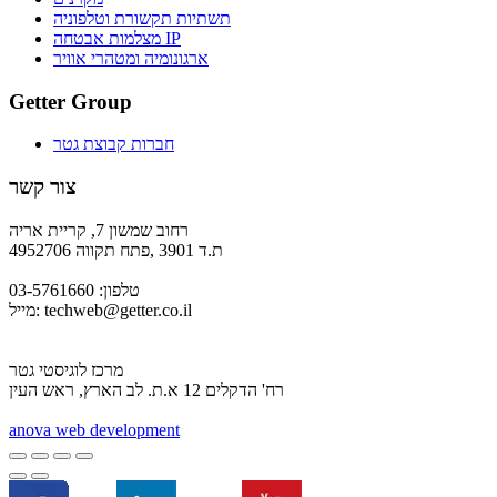
תשתיות תקשורת וטלפוניה
מצלמות אבטחה IP
ארגונומיה ומטהרי אוויר
Getter Group
חברות קבוצת גטר
צור קשר
רחוב שמשון 7, קריית אריה
ת.ד 3901 ,פתח תקווה 4952706
טלפון: 03-5761660
techweb@getter.co.il
מייל:
מרכז לוגיסטי גטר
רח' הדקלים 12 א.ת. לב הארץ, ראש העין
a
nova web development