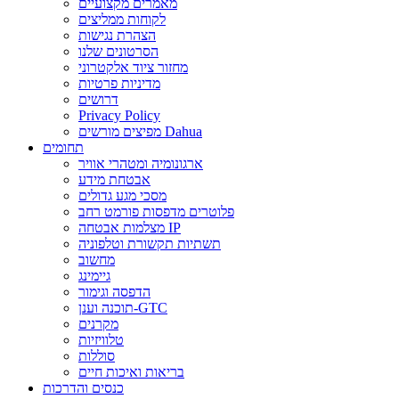
מאמרים מקצועיים
לקוחות ממליצים
הצהרת נגישות
הסרטונים שלנו
מחזור ציוד אלקטרוני
מדיניות פרטיות
דרושים
Privacy Policy
מפיצים מורשים Dahua
תחומים
ארגונומיה ומטהרי אוויר
אבטחת מידע
מסכי מגע גדולים
פלוטרים מדפסות פורמט רחב
מצלמות אבטחה IP
תשתיות תקשורת וטלפוניה
מחשוב
גיימינג
הדפסה וגימור
תוכנה וענן-GTC
מקרנים
טלוויזיות
סוללות
בריאות ואיכות חיים
כנסים והדרכות