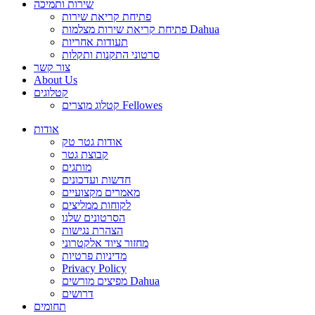
שירות ותמיכה
פתיחת קריאת שירות
פתיחת קריאת שירות מצלמות Dahua
תעודות אחריות
סרטוני התקנות ותקלות
צור קשר
About Us
קטלוגים
קטלוג מוצרים Fellowes
אודות
אודות גטר טק
קבוצת גטר
מותגים
חדשות ועדכונים
מאמרים מקצועיים
לקוחות ממליצים
הסרטונים שלנו
הצהרת נגישות
מחזור ציוד אלקטרוני
מדיניות פרטיות
Privacy Policy
מפיצים מורשים Dahua
דרושים
תחומים