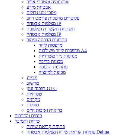
ארגונומיה ומטהרי אוויר
אבטחת מידע
מסכי מגע גדולים
פלוטרים מדפסות פורמט רחב
מצלמות אבטחה IP
תשתיות תקשורת וטלפוניה
מצלמות אבטחה IP
פתרונות הדפסה וגימור
מדפסות לייזר
מדפסות לייזר משולבות A4
מגרסות נייר משרדיות
מכונות כריכה
פתרונות הדפסה
מכונות למינציה
גיימינג
מחשוב
תוכנה וענן-GTC
טלוויזיות
מקרנים
סוללות
בריאות ואיכות חיים
כנסים והדרכות
שירות ותמיכה
פתיחת קריאת שירות
פתיחת קריאת שירות מצלמות אבטחה Dahua