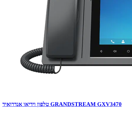
טלפון וידיאו אנדרואיד GRANDSTREAM GXV3470