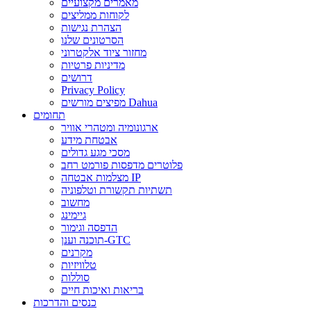
מאמרים מקצועיים
לקוחות ממליצים
הצהרת נגישות
הסרטונים שלנו
מחזור ציוד אלקטרוני
מדיניות פרטיות
דרושים
Privacy Policy
מפיצים מורשים Dahua
תחומים
ארגונומיה ומטהרי אוויר
אבטחת מידע
מסכי מגע גדולים
פלוטרים מדפסות פורמט רחב
מצלמות אבטחה IP
תשתיות תקשורת וטלפוניה
מחשוב
גיימינג
הדפסה וגימור
תוכנה וענן-GTC
מקרנים
טלוויזיות
סוללות
בריאות ואיכות חיים
כנסים והדרכות