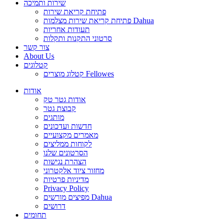
שירות ותמיכה
פתיחת קריאת שירות
פתיחת קריאת שירות מצלמות Dahua
תעודות אחריות
סרטוני התקנות ותקלות
צור קשר
About Us
קטלוגים
קטלוג מוצרים Fellowes
אודות
אודות גטר טק
קבוצת גטר
מותגים
חדשות ועדכונים
מאמרים מקצועיים
לקוחות ממליצים
הסרטונים שלנו
הצהרת נגישות
מחזור ציוד אלקטרוני
מדיניות פרטיות
Privacy Policy
מפיצים מורשים Dahua
דרושים
תחומים