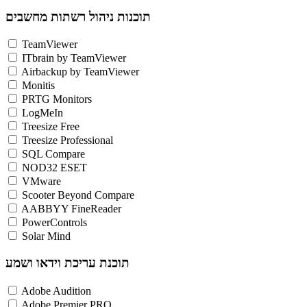
תוכנות ניהול רשתות מחשבים
TeamViewer
ITbrain by TeamViewer
Airbackup by TeamViewer
Monitis
PRTG Monitors
LogMeIn
Treesize Free
Treesize Professional
SQL Compare
NOD32 ESET
VMware
Scooter Beyond Compare
AABBYY FineReader
PowerControls
Solar Mind
תוכנת עריכת וידאו ושמע
Adobe Audition
Adobe Premier PRO