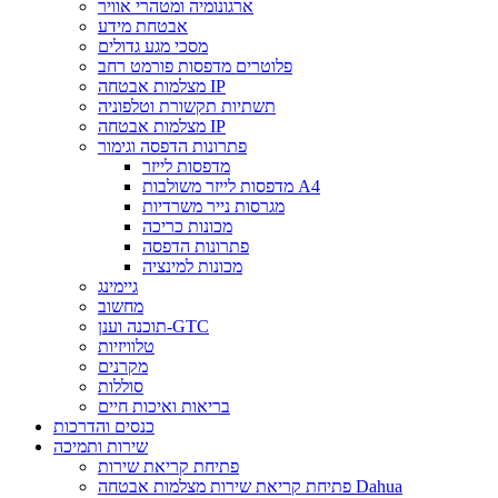
ארגונומיה ומטהרי אוויר
אבטחת מידע
מסכי מגע גדולים
פלוטרים מדפסות פורמט רחב
מצלמות אבטחה IP
תשתיות תקשורת וטלפוניה
מצלמות אבטחה IP
פתרונות הדפסה וגימור
מדפסות לייזר
מדפסות לייזר משולבות A4
מגרסות נייר משרדיות
מכונות כריכה
פתרונות הדפסה
מכונות למינציה
גיימינג
מחשוב
תוכנה וענן-GTC
טלוויזיות
מקרנים
סוללות
בריאות ואיכות חיים
כנסים והדרכות
שירות ותמיכה
פתיחת קריאת שירות
פתיחת קריאת שירות מצלמות אבטחה Dahua