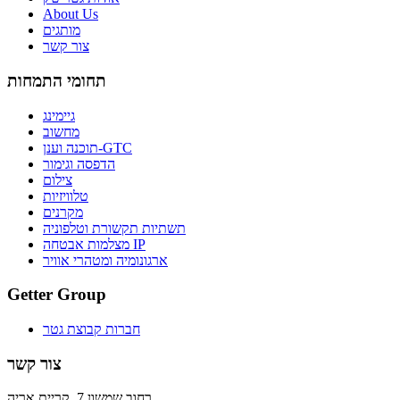
About Us
מותגים
צור קשר
תחומי התמחות
גיימינג
מחשוב
תוכנה וענן-GTC
הדפסה וגימור
צילום
טלוויזיות
מקרנים
תשתיות תקשורת וטלפוניה
מצלמות אבטחה IP
ארגונומיה ומטהרי אוויר
Getter Group
חברות קבוצת גטר
צור קשר
רחוב שמשון 7, קריית אריה