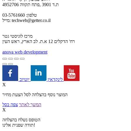
ת.ד 3901 ,פתח תקווה 4952706
טלפון: 03-5761660
techweb@getter.co.il
מייל:
מרכז לוגיסטי גטר
רח' הדקלים 12 א.ת. לב הארץ, ראש העין
a
nova web development
יוטיוב
לינקדאין
X
המוצר נוסף בהצלחה לסל הצעת מחיר
המשך לאתר
צפה בסל
X
הטופס נשלח בהצלחה
תודה שפנית אלינו!