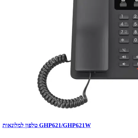
טלפון למלונאות GHP621/GHP621W