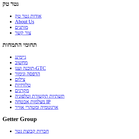
גטר טק
אודות גטר טק
About Us
מותגים
צור קשר
תחומי התמחות
גיימינג
מחשוב
תוכנה וענן-GTC
הדפסה וגימור
צילום
טלוויזיות
מקרנים
תשתיות תקשורת וטלפוניה
מצלמות אבטחה IP
ארגונומיה ומטהרי אוויר
Getter Group
חברות קבוצת גטר