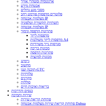
ארגונומיה ומטהרי אוויר
אבטחת מידע
מסכי מגע גדולים
פלוטרים מדפסות פורמט רחב
מצלמות אבטחה IP
תשתיות תקשורת וטלפוניה
מצלמות אבטחה IP
פתרונות הדפסה וגימור
מדפסות לייזר
מדפסות לייזר משולבות A4
מגרסות נייר משרדיות
מכונות כריכה
פתרונות הדפסה
מכונות למינציה
גיימינג
מחשוב
תוכנה וענן-GTC
טלוויזיות
מקרנים
סוללות
בריאות ואיכות חיים
כנסים והדרכות
שירות ותמיכה
פתיחת קריאת שירות
פתיחת קריאת שירות מצלמות אבטחה Dahua