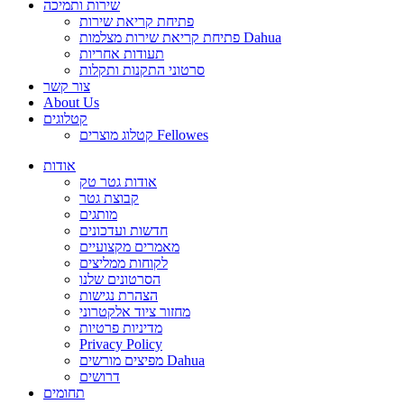
שירות ותמיכה
פתיחת קריאת שירות
פתיחת קריאת שירות מצלמות Dahua
תעודות אחריות
סרטוני התקנות ותקלות
צור קשר
About Us
קטלוגים
קטלוג מוצרים Fellowes
אודות
אודות גטר טק
קבוצת גטר
מותגים
חדשות ועדכונים
מאמרים מקצועיים
לקוחות ממליצים
הסרטונים שלנו
הצהרת נגישות
מחזור ציוד אלקטרוני
מדיניות פרטיות
Privacy Policy
מפיצים מורשים Dahua
דרושים
תחומים