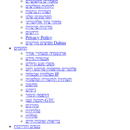
מאמרים מקצועיים
לקוחות ממליצים
הצהרת נגישות
הסרטונים שלנו
מחזור ציוד אלקטרוני
מדיניות פרטיות
דרושים
Privacy Policy
מפיצים מורשים Dahua
תחומים
ארגונומיה ומטהרי אוויר
אבטחת מידע
מסכי מגע גדולים
פלוטרים מדפסות פורמט רחב
מצלמות אבטחה IP
תשתיות תקשורת וטלפוניה
מחשוב
גיימינג
הדפסה וגימור
תוכנה וענן-GTC
מקרנים
טלוויזיות
סוללות
בריאות ואיכות חיים
כנסים והדרכות