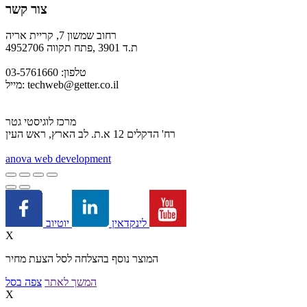
צור קשר
רחוב שמשון 7, קריית אריה
ת.ד 3901 ,פתח תקווה 4952706
טלפון: 03-5761660
techweb@getter.co.il
מייל:
מרכז לוגיסטי גטר
רח' הדקלים 12 א.ת. לב הארץ, ראש העין
a
nova web development
יוטיוב
לינקדאין
X
המוצר נוסף בהצלחה לסל הצעת מחיר
המשך לאתר
צפה בסל
X