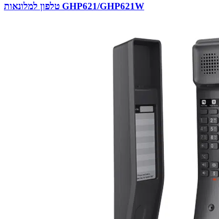
טלפון למלונאות GHP621/GHP621W