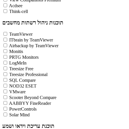
Acdsee
Think-cell
תוכנות ניהול רשתות מחשבים
TeamViewer
ITbrain by TeamViewer
Airbackup by TeamViewer
Monitis
PRTG Monitors
LogMeIn
Treesize Free
Treesize Professional
SQL Compare
NOD32 ESET
VMware
Scooter Beyond Compare
AABBYY FineReader
PowerControls
Solar Mind
תוכנת עריכת וידאו ושמע