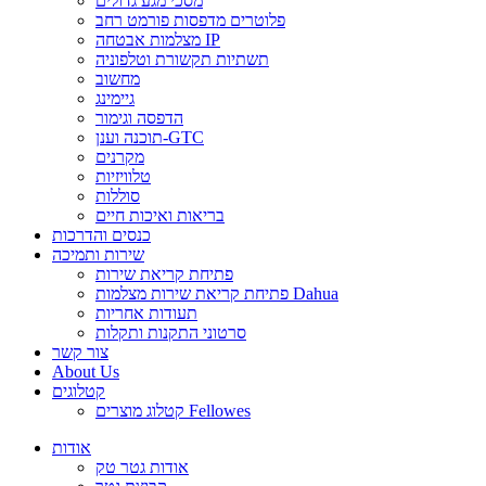
מסכי מגע גדולים
פלוטרים מדפסות פורמט רחב
מצלמות אבטחה IP
תשתיות תקשורת וטלפוניה
מחשוב
גיימינג
הדפסה וגימור
תוכנה וענן-GTC
מקרנים
טלוויזיות
סוללות
בריאות ואיכות חיים
כנסים והדרכות
שירות ותמיכה
פתיחת קריאת שירות
פתיחת קריאת שירות מצלמות Dahua
תעודות אחריות
סרטוני התקנות ותקלות
צור קשר
About Us
קטלוגים
קטלוג מוצרים Fellowes
אודות
אודות גטר טק