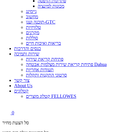
פתרונות הדפסה
מכונות למינציה
גיימינג
מחשוב
תוכנה וענן-GTC
טלוויזיות
מקרנים
סוללות
בריאות ואיכות חיים
כנסים והדרכות
שירות ותמיכה
פתיחת קריאת שירות
פתיחת קריאת שירות מצלמות אבטחה Dahua
תעודות אחריות
סרטוני התקנות ותקלות
צור קשר
About Us
קטלוגים
קטלוג מוצרים FELLOWES
0
סל הצעת מחיר