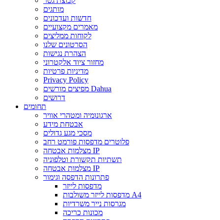
קבוצת גטר
מותגים
חדשות ועדכונים
מאמרים מקצועיים
לקוחות ממליצים
הסרטונים שלנו
הצהרת נגישות
מחזור ציוד אלקטרוני
מדיניות פרטיות
Privacy Policy
מפיצים מורשים Dahua
דרושים
תחומים
ארגונומיה ומטהרי אוויר
אבטחת מידע
מסכי מגע גדולים
פלוטרים מדפסות פורמט רחב
מצלמות אבטחה IP
תשתיות תקשורת וטלפוניה
מצלמות אבטחה IP
פתרונות הדפסה וגימור
מדפסות לייזר
מדפסות לייזר משולבות A4
מגרסות נייר משרדיות
מכונות כריכה