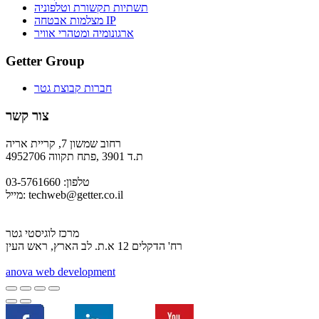
תשתיות תקשורת וטלפוניה
מצלמות אבטחה IP
ארגונומיה ומטהרי אוויר
Getter Group
חברות קבוצת גטר
צור קשר
רחוב שמשון 7, קריית אריה
ת.ד 3901 ,פתח תקווה 4952706
טלפון: 03-5761660
techweb@getter.co.il
מייל:
מרכז לוגיסטי גטר
רח' הדקלים 12 א.ת. לב הארץ, ראש העין
a
nova web development