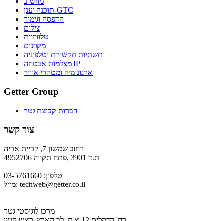
מחשוב
תוכנה וענן-GTC
הדפסה וגימור
צילום
טלוויזיות
מקרנים
תשתיות תקשורת וטלפוניה
מצלמות אבטחה IP
ארגונומיה ומטהרי אוויר
Getter Group
חברות קבוצת גטר
צור קשר
רחוב שמשון 7, קריית אריה
ת.ד 3901 ,פתח תקווה 4952706
טלפון: 03-5761660
techweb@getter.co.il
מייל:
מרכז לוגיסטי גטר
רח' הדקלים 12 א.ת. לב הארץ, ראש העין