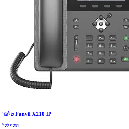
טלפון Fanvil X210 IP
הוסף לסל