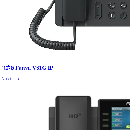
טלפון Fanvil V61G IP
הוסף לסל