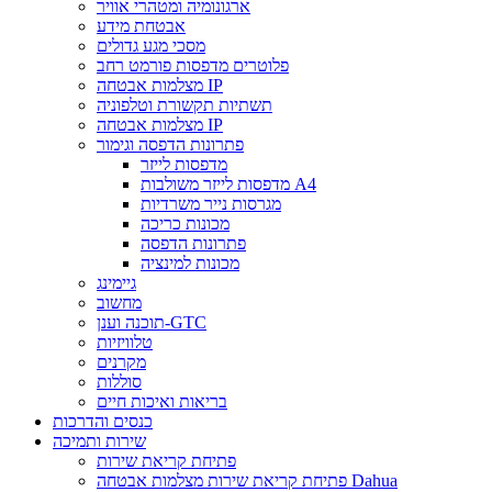
ארגונומיה ומטהרי אוויר
אבטחת מידע
מסכי מגע גדולים
פלוטרים מדפסות פורמט רחב
מצלמות אבטחה IP
תשתיות תקשורת וטלפוניה
מצלמות אבטחה IP
פתרונות הדפסה וגימור
מדפסות לייזר
מדפסות לייזר משולבות A4
מגרסות נייר משרדיות
מכונות כריכה
פתרונות הדפסה
מכונות למינציה
גיימינג
מחשוב
תוכנה וענן-GTC
טלוויזיות
מקרנים
סוללות
בריאות ואיכות חיים
כנסים והדרכות
שירות ותמיכה
פתיחת קריאת שירות
פתיחת קריאת שירות מצלמות אבטחה Dahua