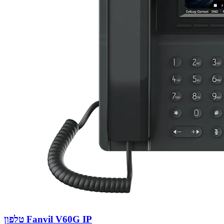
טלפון Fanvil V60G IP