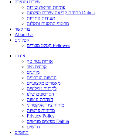
שירות ותמיכה
פתיחת קריאת שירות
פתיחת קריאת שירות מצלמות Dahua
תעודות אחריות
סרטוני התקנות ותקלות
צור קשר
About Us
קטלוגים
קטלוג מוצרים Fellowes
אודות
אודות גטר טק
קבוצת גטר
מותגים
חדשות ועדכונים
מאמרים מקצועיים
לקוחות ממליצים
הסרטונים שלנו
הצהרת נגישות
מחזור ציוד אלקטרוני
מדיניות פרטיות
Privacy Policy
מפיצים מורשים Dahua
דרושים
תחומים