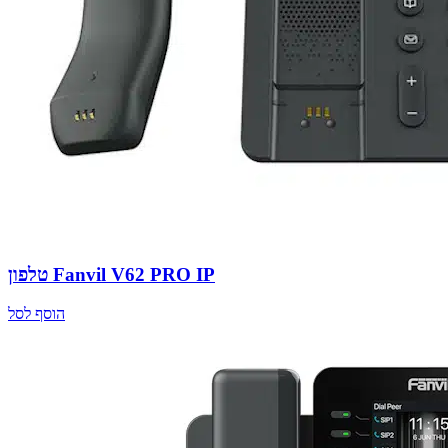
טלפון Fanvil V62 PRO IP
הוסף לסל