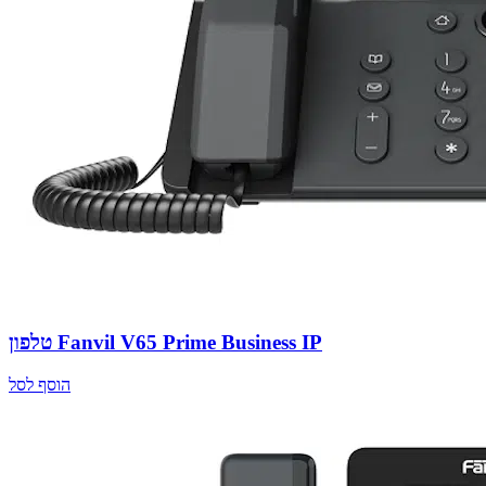
טלפון Fanvil V65 Prime Business IP
הוסף לסל