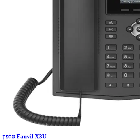
טלפון Fanvil X3U