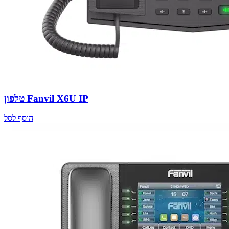
טלפון Fanvil X6U IP
הוסף לסל