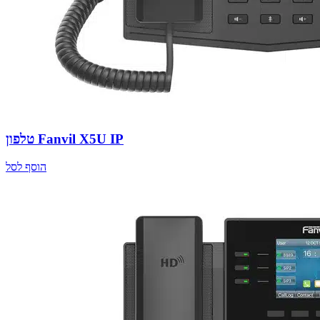
טלפון Fanvil X5U IP
הוסף לסל