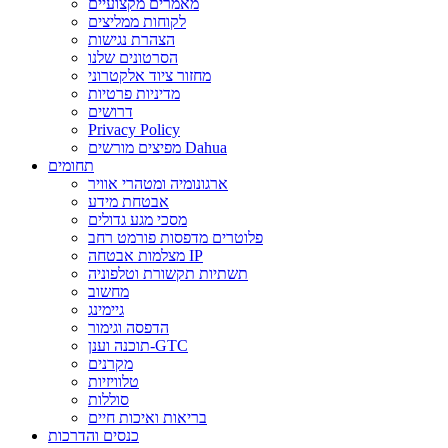
מאמרים מקצועיים
לקוחות ממליצים
הצהרת נגישות
הסרטונים שלנו
מחזור ציוד אלקטרוני
מדיניות פרטיות
דרושים
Privacy Policy
מפיצים מורשים Dahua
תחומים
ארגונומיה ומטהרי אוויר
אבטחת מידע
מסכי מגע גדולים
פלוטרים מדפסות פורמט רחב
מצלמות אבטחה IP
תשתיות תקשורת וטלפוניה
מחשוב
גיימינג
הדפסה וגימור
תוכנה וענן-GTC
מקרנים
טלוויזיות
סוללות
בריאות ואיכות חיים
כנסים והדרכות