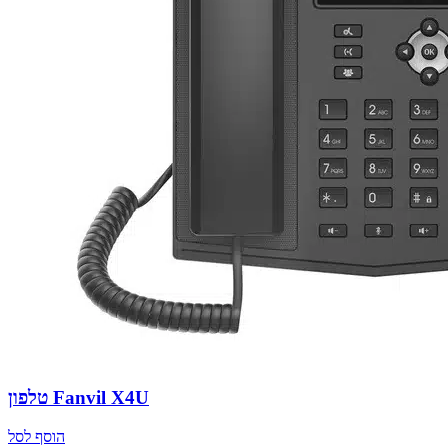
טלפון Fanvil X4U
הוסף לסל