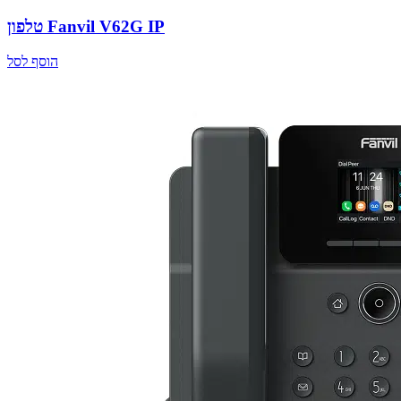
טלפון Fanvil V62G IP
הוסף לסל