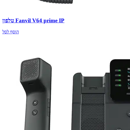
טלפון Fanvil V64 prime IP
הוסף לסל