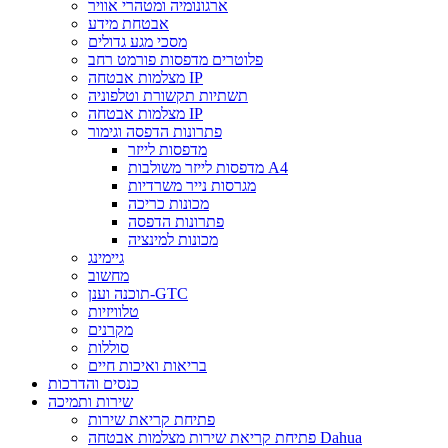
ארגונומיה ומטהרי אוויר
אבטחת מידע
מסכי מגע גדולים
פלוטרים מדפסות פורמט רחב
מצלמות אבטחה IP
תשתיות תקשורת וטלפוניה
מצלמות אבטחה IP
פתרונות הדפסה וגימור
מדפסות לייזר
מדפסות לייזר משולבות A4
מגרסות נייר משרדיות
מכונות כריכה
פתרונות הדפסה
מכונות למינציה
גיימינג
מחשוב
תוכנה וענן-GTC
טלוויזיות
מקרנים
סוללות
בריאות ואיכות חיים
כנסים והדרכות
שירות ותמיכה
פתיחת קריאת שירות
פתיחת קריאת שירות מצלמות אבטחה Dahua