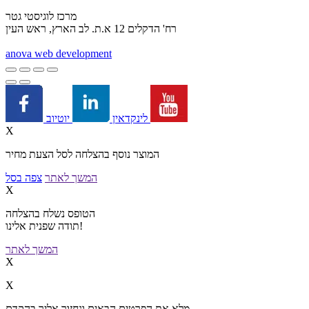
מרכז לוגיסטי גטר
רח' הדקלים 12 א.ת. לב הארץ, ראש העין
a
nova web development
יוטיוב
לינקדאין
X
המוצר נוסף בהצלחה לסל הצעת מחיר
המשך לאתר
צפה בסל
X
הטופס נשלח בהצלחה
תודה שפנית אלינו!
המשך לאתר
X
X
מלא את הפרטים הבאים ונחזור אליך בהקדם