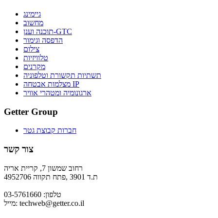
גיימינג
מחשוב
תוכנה וענן-GTC
הדפסה וגימור
צילום
טלוויזיות
מקרנים
תשתיות תקשורת וטלפוניה
מצלמות אבטחה IP
ארגונומיה ומטהרי אוויר
Getter Group
חברות קבוצת גטר
צור קשר
רחוב שמשון 7, קריית אריה
ת.ד 3901 ,פתח תקווה 4952706
טלפון: 03-5761660
techweb@getter.co.il
מייל: