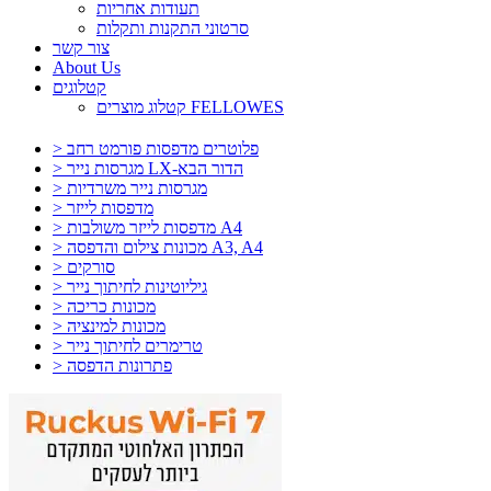
תעודות אחריות
סרטוני התקנות ותקלות
צור קשר
About Us
קטלוגים
קטלוג מוצרים FELLOWES
> פלוטרים מדפסות פורמט רחב
> מגרסות נייר LX-הדור הבא
> מגרסות נייר משרדיות
> מדפסות לייזר
> מדפסות לייזר משולבות A4
> מכונות צילום והדפסה A3, A4
> סורקים
> גיליוטינות לחיתוך נייר
> מכונות כריכה
> מכונות למינציה
> טרימרים לחיתוך נייר
> פתרונות הדפסה