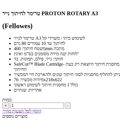
טרימר לחיתוך נייר PROTON ROTARY A3
(Fellowes)
טרימר לנייר A3 לשימוש ביתי / משרדי קל
לחיתוך עד 10 עמודים 80 גרם
משטח חיתוך: 460mm מתכת
לוחות קנה מידה מסומנים בס”מ ואינץ’
חותך: נייר, פילם, תמונות, בד
SafeCut™ Blade Cartridge- מחסנית חיתוך היוצאת רק בעת
החיתוך
ניתן להחליף מחסניות לסוגי חיתוך שונים ולהארכת חיי המכשיר
מידות מכשיר: 76x218x622
כולל 1 מחסנית חיתוך לשימוש ראשוני
אחריות: שנתיים
כמות:
+
-
הוסף לסל הצעות מחיר
מוצרים נוספים