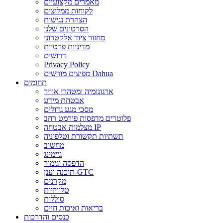
מאמרים מקצועיים
לקוחות ממליצים
הצהרת נגישות
הסרטונים שלנו
מחזור ציוד אלקטרוני
מדיניות פרטיות
דרושים
Privacy Policy
מפיצים מורשים Dahua
תחומים
ארגונומיה ומטהרי אוויר
אבטחת מידע
מסכי מגע גדולים
פלוטרים מדפסות פורמט רחב
מצלמות אבטחה IP
תשתיות תקשורת וטלפוניה
מחשוב
גיימינג
הדפסה וגימור
תוכנה וענן-GTC
מקרנים
טלוויזיות
סוללות
בריאות ואיכות חיים
כנסים והדרכות