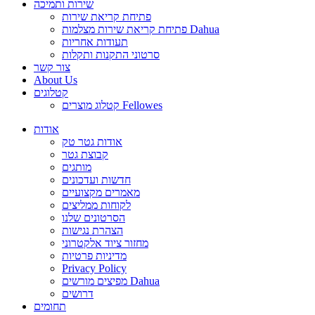
שירות ותמיכה
פתיחת קריאת שירות
פתיחת קריאת שירות מצלמות Dahua
תעודות אחריות
סרטוני התקנות ותקלות
צור קשר
About Us
קטלוגים
קטלוג מוצרים Fellowes
אודות
אודות גטר טק
קבוצת גטר
מותגים
חדשות ועדכונים
מאמרים מקצועיים
לקוחות ממליצים
הסרטונים שלנו
הצהרת נגישות
מחזור ציוד אלקטרוני
מדיניות פרטיות
Privacy Policy
מפיצים מורשים Dahua
דרושים
תחומים