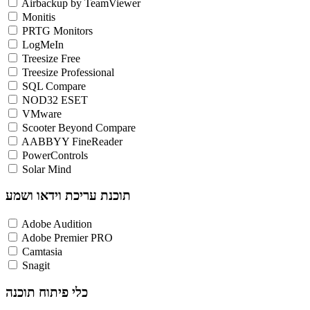
Airbackup by TeamViewer
Monitis
PRTG Monitors
LogMeIn
Treesize Free
Treesize Professional
SQL Compare
NOD32 ESET
VMware
Scooter Beyond Compare
AABBYY FineReader
PowerControls
Solar Mind
תוכנת עריכת וידאו ושמע
Adobe Audition
Adobe Premier PRO
Camtasia
Snagit
כלי פיתוח תוכנה