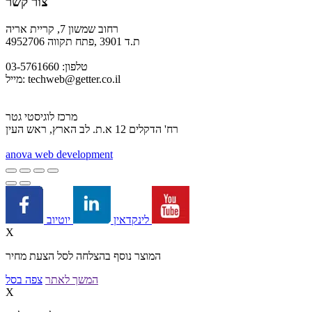
צור קשר
רחוב שמשון 7, קריית אריה
ת.ד 3901 ,פתח תקווה 4952706
טלפון: 03-5761660
techweb@getter.co.il
מייל:
מרכז לוגיסטי גטר
רח' הדקלים 12 א.ת. לב הארץ, ראש העין
a
nova web development
יוטיוב
לינקדאין
X
המוצר נוסף בהצלחה לסל הצעת מחיר
המשך לאתר
צפה בסל
X