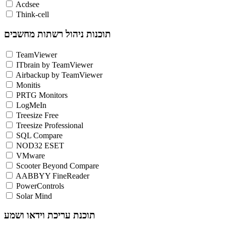
Acdsee
Think-cell
תוכנות ניהול רשתות מחשבים
TeamViewer
ITbrain by TeamViewer
Airbackup by TeamViewer
Monitis
PRTG Monitors
LogMeIn
Treesize Free
Treesize Professional
SQL Compare
NOD32 ESET
VMware
Scooter Beyond Compare
AABBYY FineReader
PowerControls
Solar Mind
תוכנת עריכת וידאו ושמע