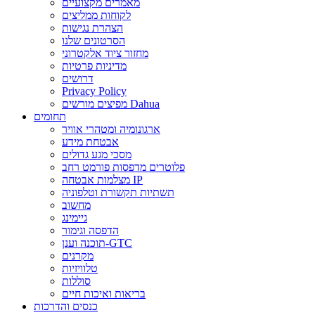
מאמרים מקצועיים
לקוחות ממליצים
הצהרת נגישות
הסרטונים שלנו
מחזור ציוד אלקטרוני
מדיניות פרטיות
דרושים
Privacy Policy
מפיצים מורשים Dahua
תחומים
ארגונומיה ומטהרי אוויר
אבטחת מידע
מסכי מגע גדולים
פלוטרים מדפסות פורמט רחב
מצלמות אבטחה IP
תשתיות תקשורת וטלפוניה
מחשוב
גיימינג
הדפסה וגימור
תוכנה וענן-GTC
מקרנים
טלוויזיות
סוללות
בריאות ואיכות חיים
כנסים והדרכות