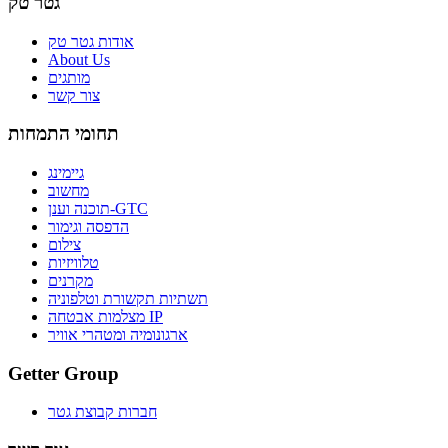
גטר טק
אודות גטר טק
About Us
מותגים
צור קשר
תחומי התמחות
גיימינג
מחשוב
תוכנה וענן-GTC
הדפסה וגימור
צילום
טלוויזיות
מקרנים
תשתיות תקשורת וטלפוניה
מצלמות אבטחה IP
ארגונומיה ומטהרי אוויר
Getter Group
חברות קבוצת גטר