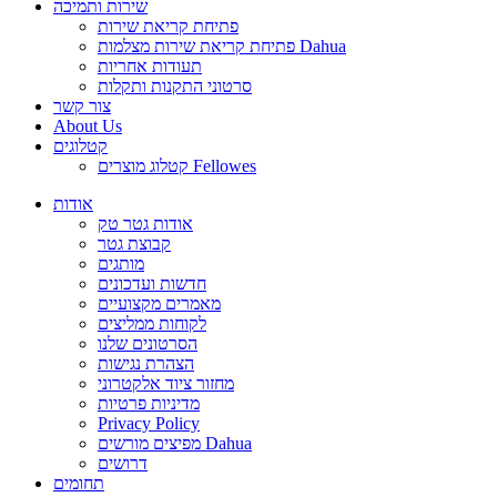
שירות ותמיכה
פתיחת קריאת שירות
פתיחת קריאת שירות מצלמות Dahua
תעודות אחריות
סרטוני התקנות ותקלות
צור קשר
About Us
קטלוגים
קטלוג מוצרים Fellowes
אודות
אודות גטר טק
קבוצת גטר
מותגים
חדשות ועדכונים
מאמרים מקצועיים
לקוחות ממליצים
הסרטונים שלנו
הצהרת נגישות
מחזור ציוד אלקטרוני
מדיניות פרטיות
Privacy Policy
מפיצים מורשים Dahua
דרושים
תחומים