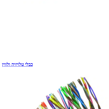
כבלי טלויזיה ולווין