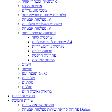
ארגונומיה ומטהרי אוויר
אבטחת מידע
מסכי מגע גדולים
פלוטרים מדפסות פורמט רחב
מצלמות אבטחה IP
תשתיות תקשורת וטלפוניה
מצלמות אבטחה IP
פתרונות הדפסה וגימור
מדפסות לייזר
מדפסות לייזר משולבות A4
מגרסות נייר משרדיות
מכונות כריכה
פתרונות הדפסה
מכונות למינציה
גיימינג
מחשוב
תוכנה וענן-GTC
טלוויזיות
מקרנים
סוללות
בריאות ואיכות חיים
כנסים והדרכות
שירות ותמיכה
פתיחת קריאת שירות
פתיחת קריאת שירות מצלמות אבטחה Dahua