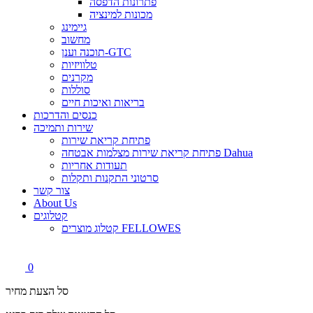
פתרונות הדפסה
מכונות למינציה
גיימינג
מחשוב
תוכנה וענן-GTC
טלוויזיות
מקרנים
סוללות
בריאות ואיכות חיים
כנסים והדרכות
שירות ותמיכה
פתיחת קריאת שירות
פתיחת קריאת שירות מצלמות אבטחה Dahua
תעודות אחריות
סרטוני התקנות ותקלות
צור קשר
About Us
קטלוגים
קטלוג מוצרים FELLOWES
0
סל הצעת מחיר