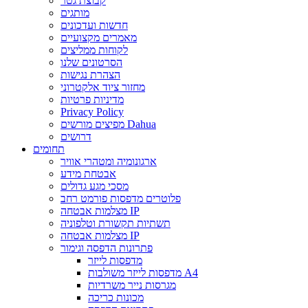
קבוצת גטר
מותגים
חדשות ועדכונים
מאמרים מקצועיים
לקוחות ממליצים
הסרטונים שלנו
הצהרת נגישות
מחזור ציוד אלקטרוני
מדיניות פרטיות
Privacy Policy
מפיצים מורשים Dahua
דרושים
תחומים
ארגונומיה ומטהרי אוויר
אבטחת מידע
מסכי מגע גדולים
פלוטרים מדפסות פורמט רחב
מצלמות אבטחה IP
תשתיות תקשורת וטלפוניה
מצלמות אבטחה IP
פתרונות הדפסה וגימור
מדפסות לייזר
מדפסות לייזר משולבות A4
מגרסות נייר משרדיות
מכונות כריכה