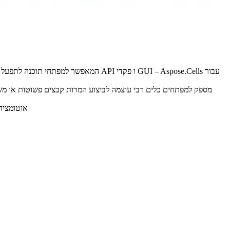
Aspose Cells עבור NET הוא מהיר ואמין. זה חוסך זמן ומאמץ לעומת פיתוח פתרון הגיליון האלקטרוני שלך מניפולציה או באמצעות Microsoft