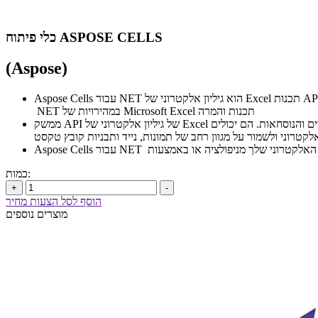
כלי פיתוח ASPOSE CELLS
(Aspose)
Aspose Cells עבור NET הוא גיליון אלקטרוני של Excel תכנות API המאפשר למפתחי תוכנה לתפעל ולהמיר קבצי גליונות אלקטרוניים מתוך היישומים שלהם. שילוב של ממשקי API ו פקדי GUI – Aspose.Cells עבור
NET במהירויות של Microsoft Excel תכנות והמרה
ממשק API של גיליון אלקטרוני של Excel מספק למפתחים כלים רבי עוצמה לביצוע המרות קבצים פשוטות או משימות מורכבות יותר. למפתחים יש שליטה על פריסת הדף, העיצוב, התרשימים והנוסחאות. הם יכולים
אלקטרוני ולשמור על מגוון רחב של תמונות, נייד ותבניות קובץ טקסט
כמות:
+
-
הוסף לסל הצעות מחיר
מוצרים נוספים