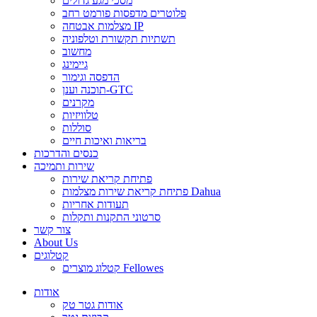
מסכי מגע גדולים
פלוטרים מדפסות פורמט רחב
מצלמות אבטחה IP
תשתיות תקשורת וטלפוניה
מחשוב
גיימינג
הדפסה וגימור
תוכנה וענן-GTC
מקרנים
טלוויזיות
סוללות
בריאות ואיכות חיים
כנסים והדרכות
שירות ותמיכה
פתיחת קריאת שירות
פתיחת קריאת שירות מצלמות Dahua
תעודות אחריות
סרטוני התקנות ותקלות
צור קשר
About Us
קטלוגים
קטלוג מוצרים Fellowes
אודות
אודות גטר טק