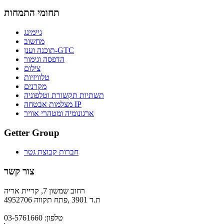
תחומי התמחות
גיימינג
מחשוב
תוכנה וענן-GTC
הדפסה וגימור
צילום
טלוויזיות
מקרנים
תשתיות תקשורת וטלפוניה
מצלמות אבטחה IP
ארגונומיה ומטהרי אוויר
Getter Group
חברות קבוצת גטר
צור קשר
רחוב שמשון 7, קריית אריה
ת.ד 3901 ,פתח תקווה 4952706
טלפון: 03-5761660