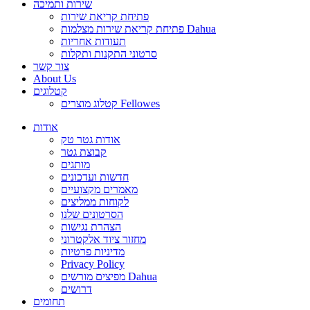
שירות ותמיכה
פתיחת קריאת שירות
פתיחת קריאת שירות מצלמות Dahua
תעודות אחריות
סרטוני התקנות ותקלות
צור קשר
About Us
קטלוגים
קטלוג מוצרים Fellowes
אודות
אודות גטר טק
קבוצת גטר
מותגים
חדשות ועדכונים
מאמרים מקצועיים
לקוחות ממליצים
הסרטונים שלנו
הצהרת נגישות
מחזור ציוד אלקטרוני
מדיניות פרטיות
Privacy Policy
מפיצים מורשים Dahua
דרושים
תחומים