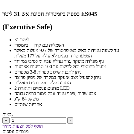
כספת ביומטרית חסינת אש 31 ליטר ES045
(Executive Safe)
31 ליטר
חשמלית עם קודן + ביומטרי
עד לשעה עמידות באש בטמפרטורה של 927 מעלות כאשר
הטמפרטורה בפנים לא עולה על 177 מעלות
גוף מפלדה מוצקה ,ציר נעילה עבה ומאסיבי במיוחד
מנעול ביומטרי יכול לרשום עד 100 טביעות אצבעות
ניתן לתכנת שילוב ספרות 3-8 מספרים
ניתן להפעיל מצב אזעקה במקרה של ניסיון פריצה
התקנה קלה כולל ברגים וסוללות
2 מדפים פנימיים ותוארת LED
צבע שחור ,ציפוי עמיד אבק גימור ברמה גבוהה
משקל 64 ק”ג
אחריות שנתיים
כמות:
+
-
הוסף לסל הצעות מחיר
מוצרים נוספים