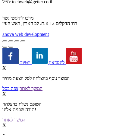
techweb@getter.co.il
מייל:
מרכז לוגיסטי גטר
רח' הדקלים 12 א.ת. לב הארץ, ראש העין
a
nova web development
יוטיוב
לינקדאין
X
המוצר נוסף בהצלחה לסל הצעת מחיר
המשך לאתר
צפה בסל
X
הטופס נשלח בהצלחה
תודה שפנית אלינו!
המשך לאתר
X