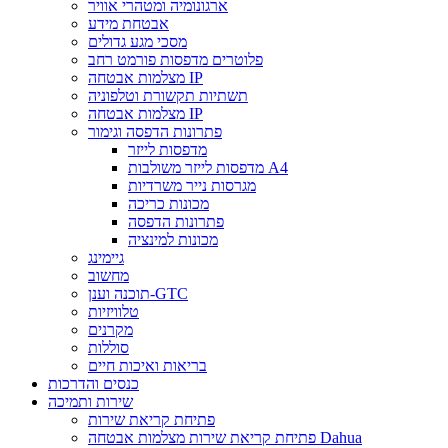
ארגונומיה ומטהרי אוויר
אבטחת מידע
מסכי מגע גדולים
פלוטרים מדפסות פורמט רחב
מצלמות אבטחה IP
תשתיות תקשורת וטלפוניה
מצלמות אבטחה IP
פתרונות הדפסה וגימור
מדפסות לייזר
מדפסות לייזר משולבות A4
מגרסות נייר משרדיות
מכונות כריכה
פתרונות הדפסה
מכונות למינציה
גיימינג
מחשוב
תוכנה וענן-GTC
טלוויזיות
מקרנים
סוללות
בריאות ואיכות חיים
כנסים והדרכות
שירות ותמיכה
פתיחת קריאת שירות
פתיחת קריאת שירות מצלמות אבטחה Dahua