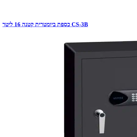
כספת ביומטרית קטנה 16 ליטר CS-3B