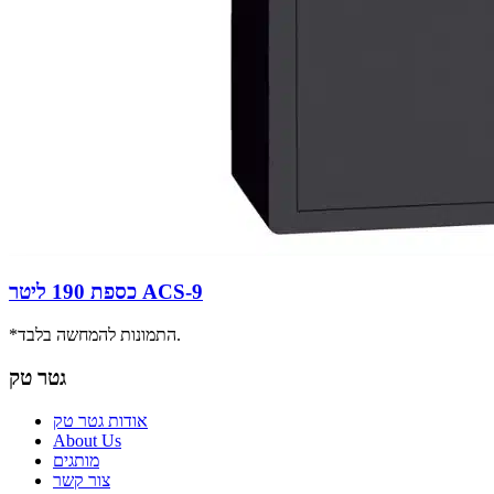
כספת 190 ליטר ACS-9
*התמונות להמחשה בלבד.
גטר טק
אודות גטר טק
About Us
מותגים
צור קשר