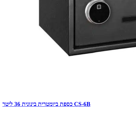
כספת ביומטרית בינונית 36 ליטר CS-6B