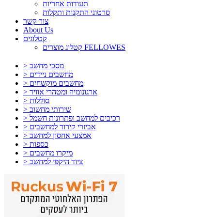
תעודות אחריות
סרטוני התקנות ותקלות
צור קשר
About Us
קטלוגים
קטלוג מוצרים FELLOWES
> מסכי מחשב
> מחשבים ניידים
> מחשבים מוקשחים
> ארגונומיה ומטהרי אוויר
> סוללות
> שירותי מחשוב
> רכיבים למחשב ופתרונות חשמל
> אביזרי קירור למחשבים
> אמצעי אחסון למחשב
> כספות
> מיקרו מחשבים
> ציוד היקפי למחשב