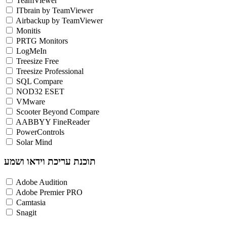
TeamViewer
ITbrain by TeamViewer
Airbackup by TeamViewer
Monitis
PRTG Monitors
LogMeIn
Treesize Free
Treesize Professional
SQL Compare
NOD32 ESET
VMware
Scooter Beyond Compare
AABBYY FineReader
PowerControls
Solar Mind
תוכנת עריכת וידאו ושמע
Adobe Audition
Adobe Premier PRO
Camtasia
Snagit