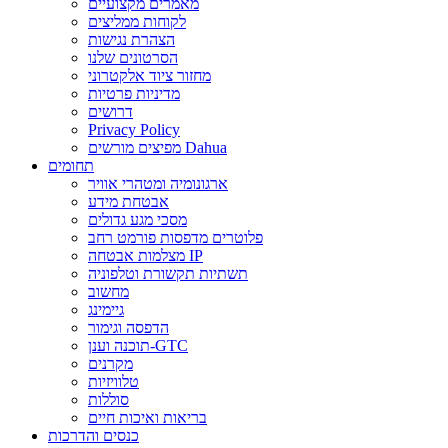
מאמרים מקצועיים
לקוחות ממליצים
הצהרת נגישות
הסרטונים שלנו
מחזור ציוד אלקטרוני
מדיניות פרטיות
דרושים
Privacy Policy
מפיצים מורשים Dahua
תחומים
ארגונומיה ומטהרי אוויר
אבטחת מידע
מסכי מגע גדולים
פלוטרים מדפסות פורמט רחב
מצלמות אבטחה IP
תשתיות תקשורת וטלפוניה
מחשוב
גיימינג
הדפסה וגימור
תוכנה וענן-GTC
מקרנים
טלוויזיות
סוללות
בריאות ואיכות חיים
כנסים והדרכות