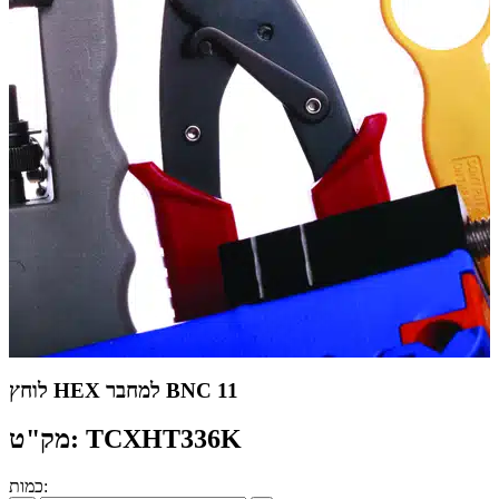
לוחץ HEX למחבר BNC 11
מק"ט: TCXHT336K
כמות: