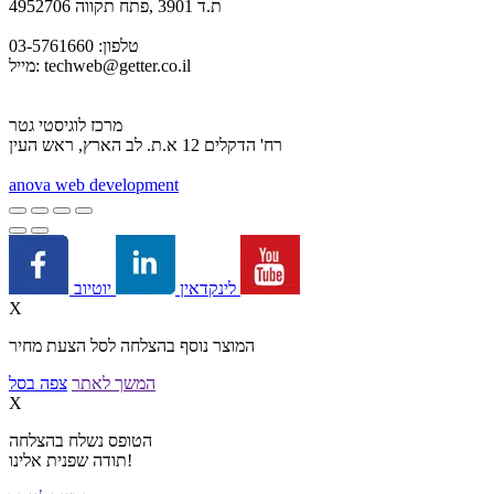
ת.ד 3901 ,פתח תקווה 4952706
טלפון: 03-5761660
techweb@getter.co.il
מייל:
מרכז לוגיסטי גטר
רח' הדקלים 12 א.ת. לב הארץ, ראש העין
a
nova web development
יוטיוב
לינקדאין
X
המוצר נוסף בהצלחה לסל הצעת מחיר
המשך לאתר
צפה בסל
X
הטופס נשלח בהצלחה
תודה שפנית אלינו!