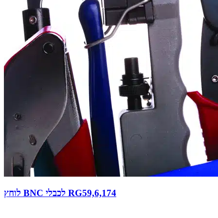
לוחץ BNC לכבלי RG59,6,174