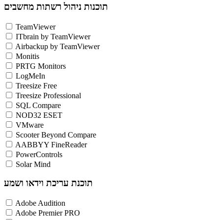
תוכנות ניהול רשתות מחשבים
TeamViewer
ITbrain by TeamViewer
Airbackup by TeamViewer
Monitis
PRTG Monitors
LogMeIn
Treesize Free
Treesize Professional
SQL Compare
NOD32 ESET
VMware
Scooter Beyond Compare
AABBYY FineReader
PowerControls
Solar Mind
תוכנת עריכת וידאו ושמע
Adobe Audition
Adobe Premier PRO