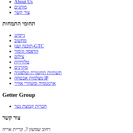
About Us
מותגים
צור קשר
תחומי התמחות
גיימינג
מחשוב
תוכנה וענן-GTC
הדפסה וגימור
צילום
טלוויזיות
מקרנים
תשתיות תקשורת וטלפוניה
מצלמות אבטחה IP
ארגונומיה ומטהרי אוויר
Getter Group
חברות קבוצת גטר
צור קשר
רחוב שמשון 7, קריית אריה