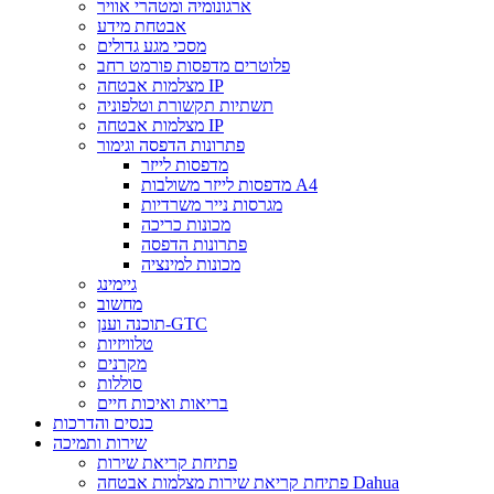
ארגונומיה ומטהרי אוויר
אבטחת מידע
מסכי מגע גדולים
פלוטרים מדפסות פורמט רחב
מצלמות אבטחה IP
תשתיות תקשורת וטלפוניה
מצלמות אבטחה IP
פתרונות הדפסה וגימור
מדפסות לייזר
מדפסות לייזר משולבות A4
מגרסות נייר משרדיות
מכונות כריכה
פתרונות הדפסה
מכונות למינציה
גיימינג
מחשוב
תוכנה וענן-GTC
טלוויזיות
מקרנים
סוללות
בריאות ואיכות חיים
כנסים והדרכות
שירות ותמיכה
פתיחת קריאת שירות
פתיחת קריאת שירות מצלמות אבטחה Dahua