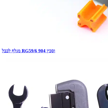
מגלף לכבל RG59/6 וסכין 904