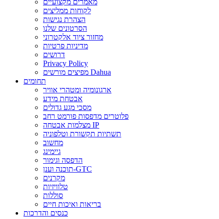
מאמרים מקצועיים
לקוחות ממליצים
הצהרת נגישות
הסרטונים שלנו
מחזור ציוד אלקטרוני
מדיניות פרטיות
דרושים
Privacy Policy
מפיצים מורשים Dahua
תחומים
ארגונומיה ומטהרי אוויר
אבטחת מידע
מסכי מגע גדולים
פלוטרים מדפסות פורמט רחב
מצלמות אבטחה IP
תשתיות תקשורת וטלפוניה
מחשוב
גיימינג
הדפסה וגימור
תוכנה וענן-GTC
מקרנים
טלוויזיות
סוללות
בריאות ואיכות חיים
כנסים והדרכות