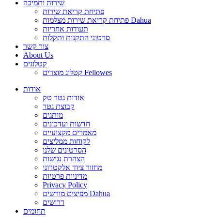
שירות ותמיכה
פתיחת קריאת שירות
פתיחת קריאת שירות מצלמות Dahua
תעודות אחריות
סרטוני התקנות ותקלות
צור קשר
About Us
קטלוגים
קטלוג מוצרים Fellowes
אודות
אודות גטר טק
קבוצת גטר
מותגים
חדשות ועדכונים
מאמרים מקצועיים
לקוחות ממליצים
הסרטונים שלנו
הצהרת נגישות
מחזור ציוד אלקטרוני
מדיניות פרטיות
Privacy Policy
מפיצים מורשים Dahua
דרושים
תחומים