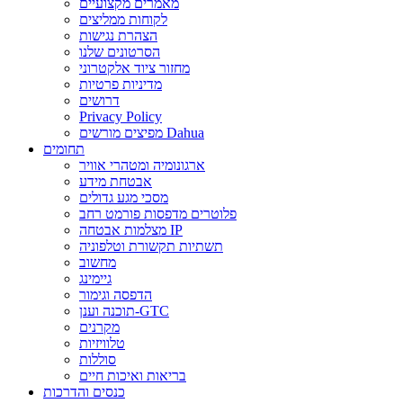
מאמרים מקצועיים
לקוחות ממליצים
הצהרת נגישות
הסרטונים שלנו
מחזור ציוד אלקטרוני
מדיניות פרטיות
דרושים
Privacy Policy
מפיצים מורשים Dahua
תחומים
ארגונומיה ומטהרי אוויר
אבטחת מידע
מסכי מגע גדולים
פלוטרים מדפסות פורמט רחב
מצלמות אבטחה IP
תשתיות תקשורת וטלפוניה
מחשוב
גיימינג
הדפסה וגימור
תוכנה וענן-GTC
מקרנים
טלוויזיות
סוללות
בריאות ואיכות חיים
כנסים והדרכות