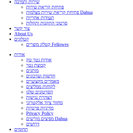
שירות ותמיכה
פתיחת קריאת שירות
פתיחת קריאת שירות מצלמות Dahua
תעודות אחריות
סרטוני התקנות ותקלות
צור קשר
About Us
קטלוגים
קטלוג מוצרים Fellowes
אודות
אודות גטר טק
קבוצת גטר
מותגים
חדשות ועדכונים
מאמרים מקצועיים
לקוחות ממליצים
הסרטונים שלנו
הצהרת נגישות
מחזור ציוד אלקטרוני
מדיניות פרטיות
Privacy Policy
מפיצים מורשים Dahua
דרושים
תחומים