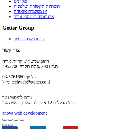
מקרנים
תשתיות תקשורת וטלפוניה
מצלמות אבטחה IP
ארגונומיה ומטהרי אוויר
Getter Group
חברות קבוצת גטר
צור קשר
רחוב שמשון 7, קריית אריה
ת.ד 3901 ,פתח תקווה 4952706
טלפון: 03-5761660
techweb@getter.co.il
מייל:
מרכז לוגיסטי גטר
רח' הדקלים 12 א.ת. לב הארץ, ראש העין
a
nova web development