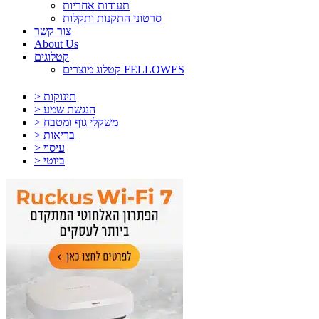
תעודות אחריות
סרטוני התקנות ותקלות
צור קשר
About Us
קטלוגים
קטלוג מוצרים FELLOWES
> תינוקות
> הנגשת שמע
> משקלי גוף ומטבח
> בריאות
> עיסוי
> ביוטי