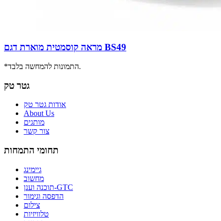
מראה קוסמטית מוארת דגם BS49
*התמונות להמחשה בלבד.
גטר טק
אודות גטר טק
About Us
מותגים
צור קשר
תחומי התמחות
גיימינג
מחשוב
תוכנה וענן-GTC
הדפסה וגימור
צילום
טלוויזיות