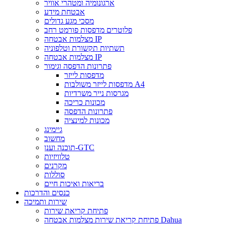
ארגונומיה ומטהרי אוויר
אבטחת מידע
מסכי מגע גדולים
פלוטרים מדפסות פורמט רחב
מצלמות אבטחה IP
תשתיות תקשורת וטלפוניה
מצלמות אבטחה IP
פתרונות הדפסה וגימור
מדפסות לייזר
מדפסות לייזר משולבות A4
מגרסות נייר משרדיות
מכונות כריכה
פתרונות הדפסה
מכונות למינציה
גיימינג
מחשוב
תוכנה וענן-GTC
טלוויזיות
מקרנים
סוללות
בריאות ואיכות חיים
כנסים והדרכות
שירות ותמיכה
פתיחת קריאת שירות
פתיחת קריאת שירות מצלמות אבטחה Dahua