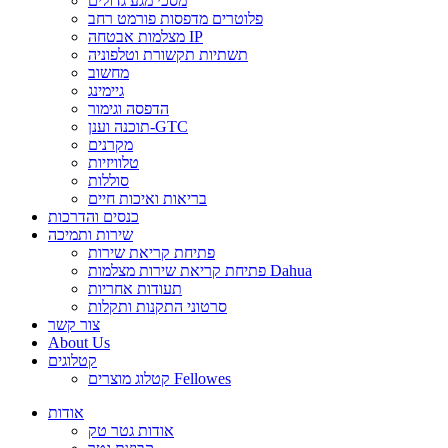
מסכי מגע גדולים
פלוטרים מדפסות פורמט רחב
מצלמות אבטחה IP
תשתיות תקשורת וטלפוניה
מחשוב
גיימינג
הדפסה וגימור
תוכנה וענן-GTC
מקרנים
טלוויזיות
סוללות
בריאות ואיכות חיים
כנסים והדרכות
שירות ותמיכה
פתיחת קריאת שירות
פתיחת קריאת שירות מצלמות Dahua
תעודות אחריות
סרטוני התקנות ותקלות
צור קשר
About Us
קטלוגים
קטלוג מוצרים Fellowes
אודות
אודות גטר טק