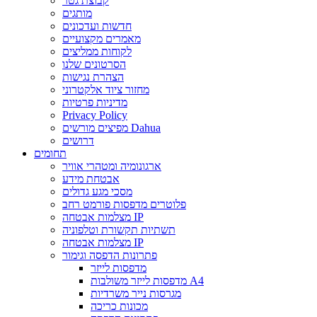
קבוצת גטר
מותגים
חדשות ועדכונים
מאמרים מקצועיים
לקוחות ממליצים
הסרטונים שלנו
הצהרת נגישות
מחזור ציוד אלקטרוני
מדיניות פרטיות
Privacy Policy
מפיצים מורשים Dahua
דרושים
תחומים
ארגונומיה ומטהרי אוויר
אבטחת מידע
מסכי מגע גדולים
פלוטרים מדפסות פורמט רחב
מצלמות אבטחה IP
תשתיות תקשורת וטלפוניה
מצלמות אבטחה IP
פתרונות הדפסה וגימור
מדפסות לייזר
מדפסות לייזר משולבות A4
מגרסות נייר משרדיות
מכונות כריכה