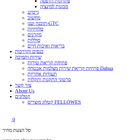
פתרונות הדפסה
מכונות למינציה
גיימינג
מחשוב
תוכנה וענן-GTC
טלוויזיות
מקרנים
סוללות
בריאות ואיכות חיים
כנסים והדרכות
שירות ותמיכה
פתיחת קריאת שירות
פתיחת קריאת שירות מצלמות אבטחה Dahua
תעודות אחריות
סרטוני התקנות ותקלות
צור קשר
About Us
קטלוגים
קטלוג מוצרים FELLOWES
0
סל הצעת מחיר