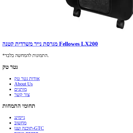
מגרסת נייר משרדית קטנה Fellowes LX200
*התמונות להמחשה בלבד.
גטר טק
אודות גטר טק
About Us
מותגים
צור קשר
תחומי התמחות
גיימינג
מחשוב
תוכנה וענן-GTC