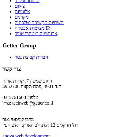
הדפסה וגימור
צילום
טלוויזיות
מקרנים
תשתיות תקשורת וטלפוניה
מצלמות אבטחה IP
ארגונומיה ומטהרי אוויר
Getter Group
חברות קבוצת גטר
צור קשר
רחוב שמשון 7, קריית אריה
ת.ד 3901 ,פתח תקווה 4952706
טלפון: 03-5761660
techweb@getter.co.il
מייל:
מרכז לוגיסטי גטר
רח' הדקלים 12 א.ת. לב הארץ, ראש העין
a
nova web development