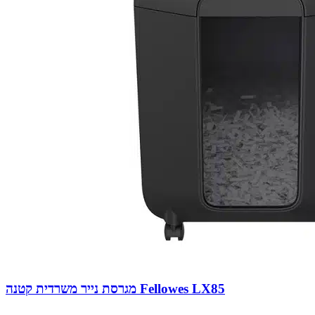
מגרסת נייר משרדית קטנה Fellowes LX85