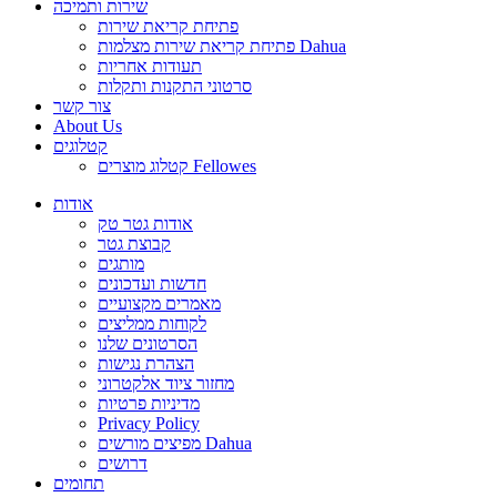
שירות ותמיכה
פתיחת קריאת שירות
פתיחת קריאת שירות מצלמות Dahua
תעודות אחריות
סרטוני התקנות ותקלות
צור קשר
About Us
קטלוגים
קטלוג מוצרים Fellowes
אודות
אודות גטר טק
קבוצת גטר
מותגים
חדשות ועדכונים
מאמרים מקצועיים
לקוחות ממליצים
הסרטונים שלנו
הצהרת נגישות
מחזור ציוד אלקטרוני
מדיניות פרטיות
Privacy Policy
מפיצים מורשים Dahua
דרושים
תחומים