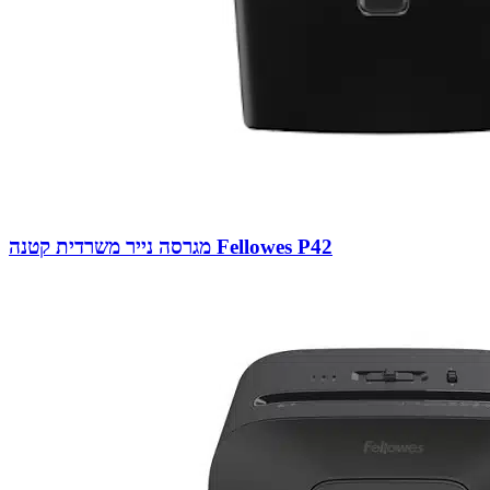
מגרסה נייר משרדית קטנה Fellowes P42