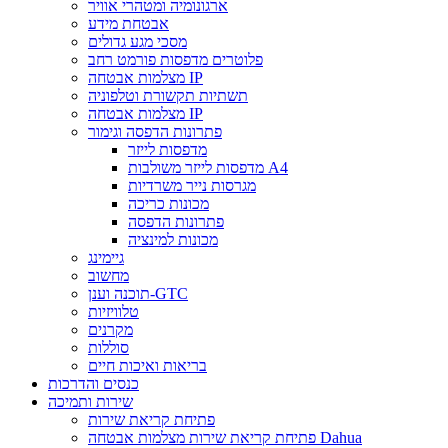
ארגונומיה ומטהרי אוויר
אבטחת מידע
מסכי מגע גדולים
פלוטרים מדפסות פורמט רחב
מצלמות אבטחה IP
תשתיות תקשורת וטלפוניה
מצלמות אבטחה IP
פתרונות הדפסה וגימור
מדפסות לייזר
מדפסות לייזר משולבות A4
מגרסות נייר משרדיות
מכונות כריכה
פתרונות הדפסה
מכונות למינציה
גיימינג
מחשוב
תוכנה וענן-GTC
טלוויזיות
מקרנים
סוללות
בריאות ואיכות חיים
כנסים והדרכות
שירות ותמיכה
פתיחת קריאת שירות
פתיחת קריאת שירות מצלמות אבטחה Dahua