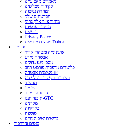
מאמרים מקצועיים
לקוחות ממליצים
הצהרת נגישות
הסרטונים שלנו
מחזור ציוד אלקטרוני
מדיניות פרטיות
דרושים
Privacy Policy
מפיצים מורשים Dahua
תחומים
ארגונומיה ומטהרי אוויר
אבטחת מידע
מסכי מגע גדולים
פלוטרים מדפסות פורמט רחב
מצלמות אבטחה IP
תשתיות תקשורת וטלפוניה
מחשוב
גיימינג
הדפסה וגימור
תוכנה וענן-GTC
מקרנים
טלוויזיות
סוללות
בריאות ואיכות חיים
כנסים והדרכות