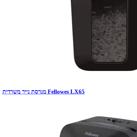
מגרסת נייר משרדית Fellowes LX65