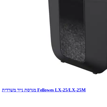
מגרסת נייר משרדית Fellowes LX-25/LX-25M