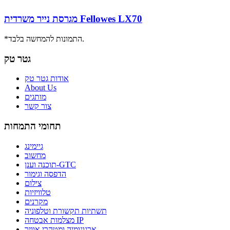
מגרסת נייר משרדית Fellowes LX70
*התמונות להמחשה בלבד.
גטר טק
אודות גטר טק
About Us
מותגים
צור קשר
תחומי התמחות
גיימינג
מחשוב
תוכנה וענן-GTC
הדפסה וגימור
צילום
טלוויזיות
מקרנים
תשתיות תקשורת וטלפוניה
מצלמות אבטחה IP
ארגונומיה ומטהרי אוויר