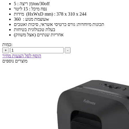
זמן ריצה : 5on/30off
נפח מיכל : 15 ליטר
מידות (HxWxD mm) : 378 x 310 x 244
עוצמת מנוע : 360w
תכונות מיוחדות: גורס כרטיסי אשראי, סיכות ואטבים
בעלת טכנולוגית בטיחות
אחריות שנתיים (אצל משווק)
כמות:
+
-
הוסף לסל הצעות מחיר
מוצרים נוספים