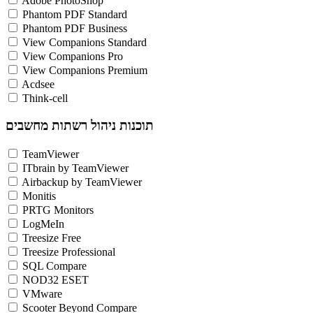
Adobe PhotoShop
Phantom PDF Standard
Phantom PDF Business
View Companions Standard
View Companions Pro
View Companions Premium
Acdsee
Think-cell
תוכנות ניהול רשתות מחשבים
TeamViewer
ITbrain by TeamViewer
Airbackup by TeamViewer
Monitis
PRTG Monitors
LogMeIn
Treesize Free
Treesize Professional
SQL Compare
NOD32 ESET
VMware
Scooter Beyond Compare