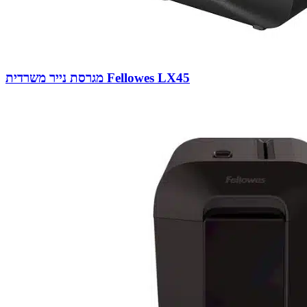
מגרסת נייר משרדית Fellowes LX45