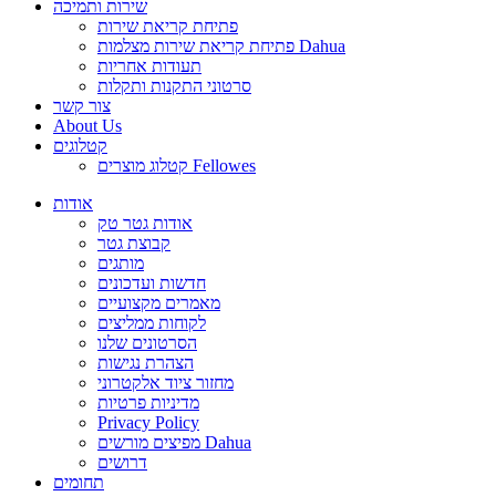
שירות ותמיכה
פתיחת קריאת שירות
פתיחת קריאת שירות מצלמות Dahua
תעודות אחריות
סרטוני התקנות ותקלות
צור קשר
About Us
קטלוגים
קטלוג מוצרים Fellowes
אודות
אודות גטר טק
קבוצת גטר
מותגים
חדשות ועדכונים
מאמרים מקצועיים
לקוחות ממליצים
הסרטונים שלנו
הצהרת נגישות
מחזור ציוד אלקטרוני
מדיניות פרטיות
Privacy Policy
מפיצים מורשים Dahua
דרושים
תחומים