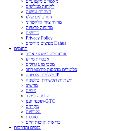
מאמרים מקצועיים
לקוחות ממליצים
הצהרת נגישות
הסרטונים שלנו
מחזור ציוד אלקטרוני
מדיניות פרטיות
דרושים
Privacy Policy
מפיצים מורשים Dahua
תחומים
ארגונומיה ומטהרי אוויר
אבטחת מידע
מסכי מגע גדולים
פלוטרים מדפסות פורמט רחב
מצלמות אבטחה IP
תשתיות תקשורת וטלפוניה
מחשוב
גיימינג
הדפסה וגימור
תוכנה וענן-GTC
מקרנים
טלוויזיות
סוללות
בריאות ואיכות חיים
כנסים והדרכות