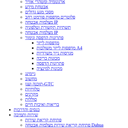
ארגונומיה ומטהרי אוויר
אבטחת מידע
מסכי מגע גדולים
פלוטרים מדפסות פורמט רחב
מצלמות אבטחה IP
תשתיות תקשורת וטלפוניה
מצלמות אבטחה IP
פתרונות הדפסה וגימור
מדפסות לייזר
מדפסות לייזר משולבות A4
מגרסות נייר משרדיות
מכונות כריכה
פתרונות הדפסה
מכונות למינציה
גיימינג
מחשוב
תוכנה וענן-GTC
טלוויזיות
מקרנים
סוללות
בריאות ואיכות חיים
כנסים והדרכות
שירות ותמיכה
פתיחת קריאת שירות
פתיחת קריאת שירות מצלמות אבטחה Dahua