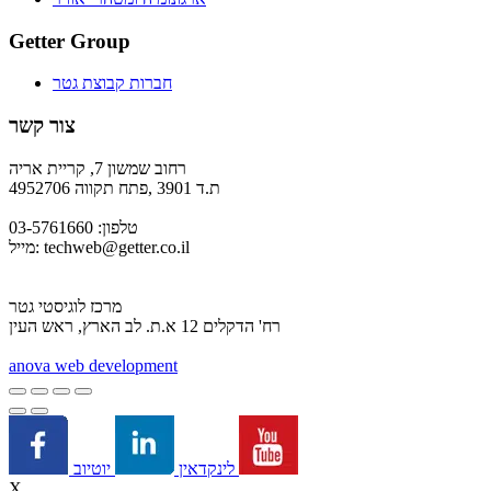
Getter Group
חברות קבוצת גטר
צור קשר
רחוב שמשון 7, קריית אריה
ת.ד 3901 ,פתח תקווה 4952706
טלפון: 03-5761660
techweb@getter.co.il
מייל:
מרכז לוגיסטי גטר
רח' הדקלים 12 א.ת. לב הארץ, ראש העין
a
nova web development
יוטיוב
לינקדאין
X