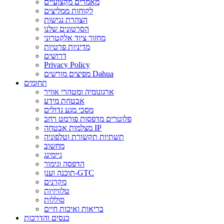
מאמרים מקצועיים
לקוחות ממליצים
הצהרת נגישות
הסרטונים שלנו
מחזור ציוד אלקטרוני
מדיניות פרטיות
דרושים
Privacy Policy
מפיצים מורשים Dahua
תחומים
ארגונומיה ומטהרי אוויר
אבטחת מידע
מסכי מגע גדולים
פלוטרים מדפסות פורמט רחב
מצלמות אבטחה IP
תשתיות תקשורת וטלפוניה
מחשוב
גיימינג
הדפסה וגימור
תוכנה וענן-GTC
מקרנים
טלוויזיות
סוללות
בריאות ואיכות חיים
כנסים והדרכות