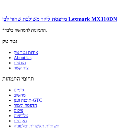
מדפסת לייזר משולבת שחור לבן Lexmark MX310DN
*התמונות להמחשה בלבד.
גטר טק
אודות גטר טק
About Us
מותגים
צור קשר
תחומי התמחות
גיימינג
מחשוב
תוכנה וענן-GTC
הדפסה וגימור
צילום
טלוויזיות
מקרנים
תשתיות תקשורת וטלפוניה