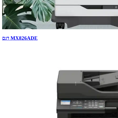
דגם MX826ADE