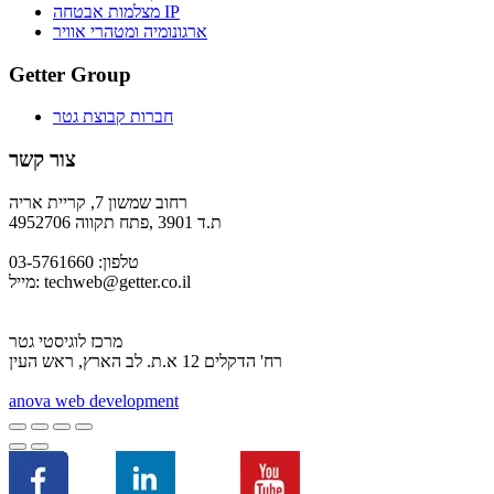
מצלמות אבטחה IP
ארגונומיה ומטהרי אוויר
Getter Group
חברות קבוצת גטר
צור קשר
רחוב שמשון 7, קריית אריה
ת.ד 3901 ,פתח תקווה 4952706
טלפון: 03-5761660
techweb@getter.co.il
מייל:
מרכז לוגיסטי גטר
רח' הדקלים 12 א.ת. לב הארץ, ראש העין
a
nova web development