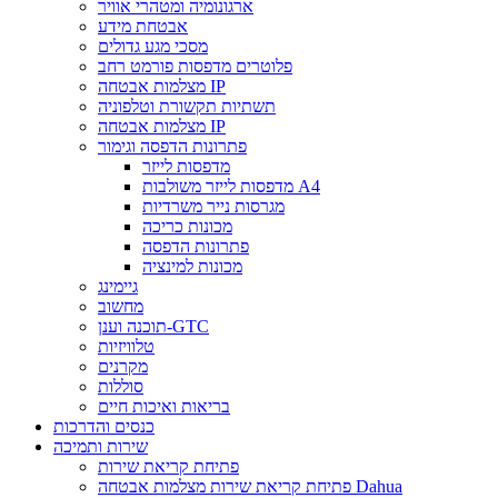
ארגונומיה ומטהרי אוויר
אבטחת מידע
מסכי מגע גדולים
פלוטרים מדפסות פורמט רחב
מצלמות אבטחה IP
תשתיות תקשורת וטלפוניה
מצלמות אבטחה IP
פתרונות הדפסה וגימור
מדפסות לייזר
מדפסות לייזר משולבות A4
מגרסות נייר משרדיות
מכונות כריכה
פתרונות הדפסה
מכונות למינציה
גיימינג
מחשוב
תוכנה וענן-GTC
טלוויזיות
מקרנים
סוללות
בריאות ואיכות חיים
כנסים והדרכות
שירות ותמיכה
פתיחת קריאת שירות
פתיחת קריאת שירות מצלמות אבטחה Dahua