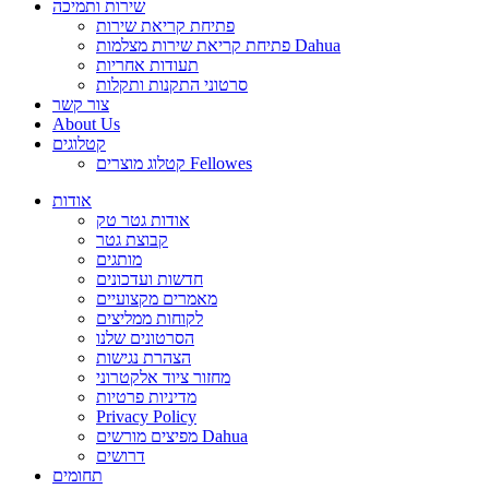
שירות ותמיכה
פתיחת קריאת שירות
פתיחת קריאת שירות מצלמות Dahua
תעודות אחריות
סרטוני התקנות ותקלות
צור קשר
About Us
קטלוגים
קטלוג מוצרים Fellowes
אודות
אודות גטר טק
קבוצת גטר
מותגים
חדשות ועדכונים
מאמרים מקצועיים
לקוחות ממליצים
הסרטונים שלנו
הצהרת נגישות
מחזור ציוד אלקטרוני
מדיניות פרטיות
Privacy Policy
מפיצים מורשים Dahua
דרושים
תחומים