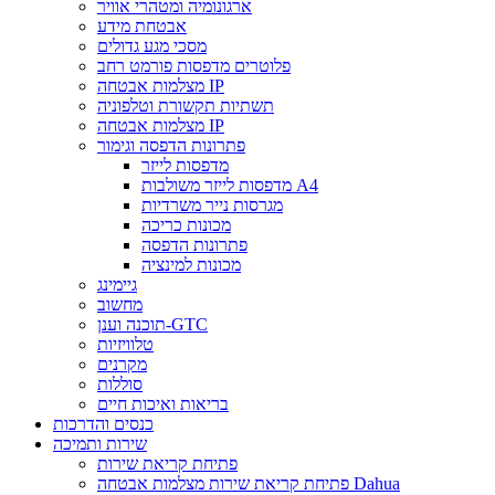
ארגונומיה ומטהרי אוויר
אבטחת מידע
מסכי מגע גדולים
פלוטרים מדפסות פורמט רחב
מצלמות אבטחה IP
תשתיות תקשורת וטלפוניה
מצלמות אבטחה IP
פתרונות הדפסה וגימור
מדפסות לייזר
מדפסות לייזר משולבות A4
מגרסות נייר משרדיות
מכונות כריכה
פתרונות הדפסה
מכונות למינציה
גיימינג
מחשוב
תוכנה וענן-GTC
טלוויזיות
מקרנים
סוללות
בריאות ואיכות חיים
כנסים והדרכות
שירות ותמיכה
פתיחת קריאת שירות
פתיחת קריאת שירות מצלמות אבטחה Dahua