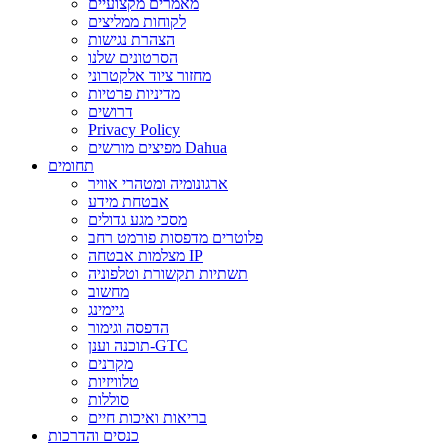
מאמרים מקצועיים
לקוחות ממליצים
הצהרת נגישות
הסרטונים שלנו
מחזור ציוד אלקטרוני
מדיניות פרטיות
דרושים
Privacy Policy
מפיצים מורשים Dahua
תחומים
ארגונומיה ומטהרי אוויר
אבטחת מידע
מסכי מגע גדולים
פלוטרים מדפסות פורמט רחב
מצלמות אבטחה IP
תשתיות תקשורת וטלפוניה
מחשוב
גיימינג
הדפסה וגימור
תוכנה וענן-GTC
מקרנים
טלוויזיות
סוללות
בריאות ואיכות חיים
כנסים והדרכות