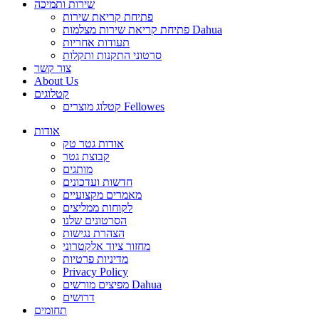
שירות ותמיכה
פתיחת קריאת שירות
פתיחת קריאת שירות מצלמות Dahua
תעודות אחריות
סרטוני התקנות ותקלות
צור קשר
About Us
קטלוגים
קטלוג מוצרים Fellowes
אודות
אודות גטר טק
קבוצת גטר
מותגים
חדשות ועדכונים
מאמרים מקצועיים
לקוחות ממליצים
הסרטונים שלנו
הצהרת נגישות
מחזור ציוד אלקטרוני
מדיניות פרטיות
Privacy Policy
מפיצים מורשים Dahua
דרושים
תחומים