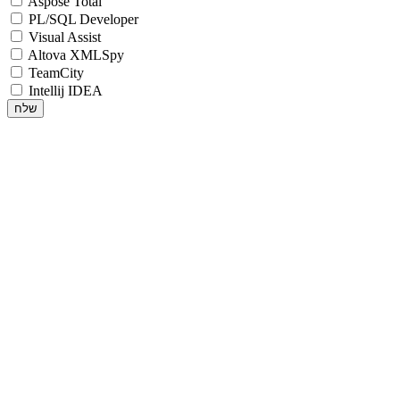
Aspose Total
PL/SQL Developer
Visual Assist
Altova XMLSpy
TeamCity
Intellij IDEA