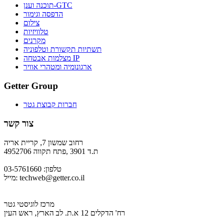
תוכנה וענן-GTC
הדפסה וגימור
צילום
טלוויזיות
מקרנים
תשתיות תקשורת וטלפוניה
מצלמות אבטחה IP
ארגונומיה ומטהרי אוויר
Getter Group
חברות קבוצת גטר
צור קשר
רחוב שמשון 7, קריית אריה
ת.ד 3901 ,פתח תקווה 4952706
טלפון: 03-5761660
techweb@getter.co.il
מייל:
מרכז לוגיסטי גטר
רח' הדקלים 12 א.ת. לב הארץ, ראש העין