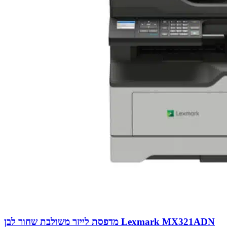
מדפסת לייזר משולבת שחור לבן Lexmark MX321ADN