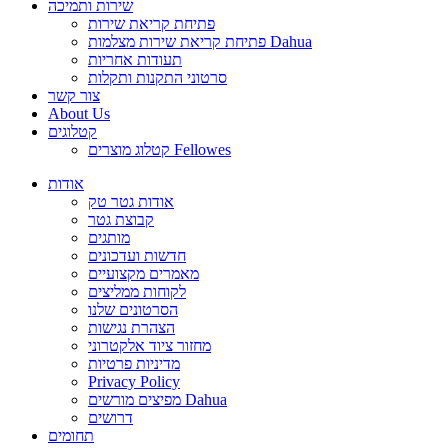
שירות ותמיכה
פתיחת קריאת שירות
פתיחת קריאת שירות מצלמות Dahua
תעודות אחריות
סרטוני התקנות ותקלות
צור קשר
About Us
קטלוגים
קטלוג מוצרים Fellowes
אודות
אודות גטר טק
קבוצת גטר
מותגים
חדשות ועדכונים
מאמרים מקצועיים
לקוחות ממליצים
הסרטונים שלנו
הצהרת נגישות
מחזור ציוד אלקטרוני
מדיניות פרטיות
Privacy Policy
מפיצים מורשים Dahua
דרושים
תחומים