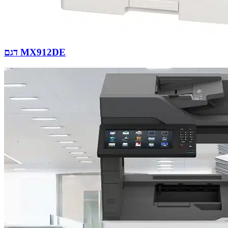
דגם MX912DE