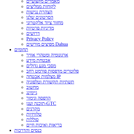
מאמרים מקצועיים
לקוחות ממליצים
הצהרת נגישות
הסרטונים שלנו
מחזור ציוד אלקטרוני
מדיניות פרטיות
דרושים
Privacy Policy
מפיצים מורשים Dahua
תחומים
ארגונומיה ומטהרי אוויר
אבטחת מידע
מסכי מגע גדולים
פלוטרים מדפסות פורמט רחב
מצלמות אבטחה IP
תשתיות תקשורת וטלפוניה
מחשוב
גיימינג
הדפסה וגימור
תוכנה וענן-GTC
מקרנים
טלוויזיות
סוללות
בריאות ואיכות חיים
כנסים והדרכות