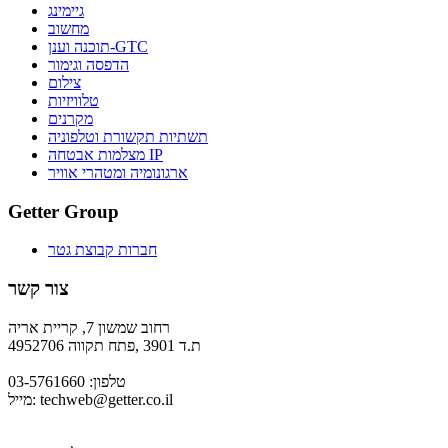
גיימינג
מחשוב
תוכנה וענן-GTC
הדפסה וגימור
צילום
טלוויזיות
מקרנים
תשתיות תקשורת וטלפוניה
מצלמות אבטחה IP
ארגונומיה ומטהרי אוויר
Getter Group
חברות קבוצת גטר
צור קשר
רחוב שמשון 7, קריית אריה
ת.ד 3901 ,פתח תקווה 4952706
טלפון: 03-5761660
techweb@getter.co.il
מייל: