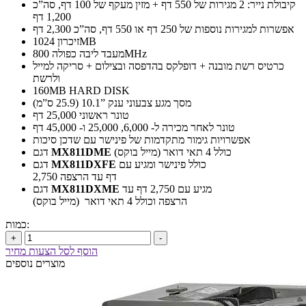
קיבולת נייר: 2 מגירות של 550 דף + מזין מעקף של 100 דף, סה”כ
1,200 דף
אפשרות למגירות נוספות של 250 דף או 550 דף, סה”כ 2,300 דף
זיכרון 1024MB
מעבד ליבה כפולה 800MHz
כרטיס רשת מובנה + דופלקס בהדפסה ובצילום + סריקה למייל
ולרשת
160MB HARD DISK
מסך מגע צבעוני ענק ”10.1 (25.9 ס”מ)
טונר ראשוני 25,000 דף
טונר לאחר מכירה ל- 6,000, 25,000 ו- 45,000 דף
אפשרויות גימור מתקדמות של פינישר עם שדכן סיכות
כולל 4 תאי דואר (מייל בוקס)
MX811DME
דגם
כולל פינישר ומגיע עם
MX811DXFE
דגם
2,750 דף עד הרצפה
מגיע עם 2,750 דף עד
MX811DXME
דגם
הרצפה וכולל 4 תאי דואר (מייל בוקס)
כמות:
+
-
הוסף לסל הצעות מחיר
מוצרים נוספים