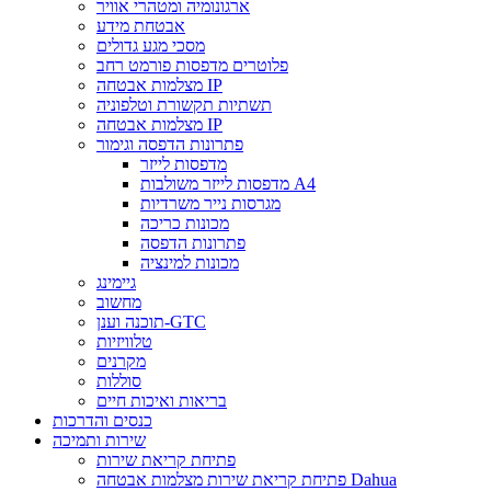
ארגונומיה ומטהרי אוויר
אבטחת מידע
מסכי מגע גדולים
פלוטרים מדפסות פורמט רחב
מצלמות אבטחה IP
תשתיות תקשורת וטלפוניה
מצלמות אבטחה IP
פתרונות הדפסה וגימור
מדפסות לייזר
מדפסות לייזר משולבות A4
מגרסות נייר משרדיות
מכונות כריכה
פתרונות הדפסה
מכונות למינציה
גיימינג
מחשוב
תוכנה וענן-GTC
טלוויזיות
מקרנים
סוללות
בריאות ואיכות חיים
כנסים והדרכות
שירות ותמיכה
פתיחת קריאת שירות
פתיחת קריאת שירות מצלמות אבטחה Dahua