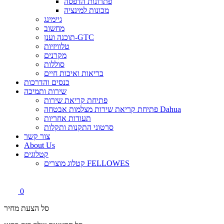
פתרונות הדפסה
מכונות למינציה
גיימינג
מחשוב
תוכנה וענן-GTC
טלוויזיות
מקרנים
סוללות
בריאות ואיכות חיים
כנסים והדרכות
שירות ותמיכה
פתיחת קריאת שירות
פתיחת קריאת שירות מצלמות אבטחה Dahua
תעודות אחריות
סרטוני התקנות ותקלות
צור קשר
About Us
קטלוגים
קטלוג מוצרים FELLOWES
0
סל הצעת מחיר