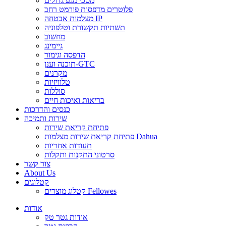
מסכי מגע גדולים
פלוטרים מדפסות פורמט רחב
מצלמות אבטחה IP
תשתיות תקשורת וטלפוניה
מחשוב
גיימינג
הדפסה וגימור
תוכנה וענן-GTC
מקרנים
טלוויזיות
סוללות
בריאות ואיכות חיים
כנסים והדרכות
שירות ותמיכה
פתיחת קריאת שירות
פתיחת קריאת שירות מצלמות Dahua
תעודות אחריות
סרטוני התקנות ותקלות
צור קשר
About Us
קטלוגים
קטלוג מוצרים Fellowes
אודות
אודות גטר טק