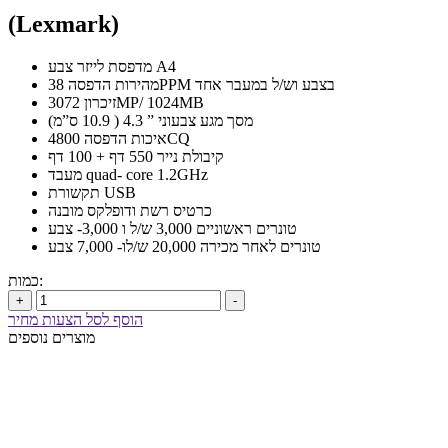
(Lexmark)
מדפסת לייזר צבע A4
מהירות הדפסה 38PPM בצבע וש/ל במעבר אחד
זיכרון 3072MP/ 1024MB
מסך מגע צבעוני ” 4.3 ( 10.9 ס”מ)
איכות הדפסה 4800CQ
קיבולת נייר 550 דף + 100 דף
מעבד quad- core 1.2GHz
תקשורת USB
כרטיס רשת ודופלקס מובנה
טונרים ראשוניים 3,000 ש/ל ו 3,000- צבע
טונרים לאחר מכירה 20,000 ש/לו- 7,000 צבע
כמות:
+
-
הוסף לסל הצעות מחיר
מוצרים נוספים