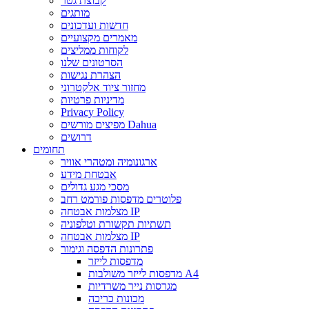
קבוצת גטר
מותגים
חדשות ועדכונים
מאמרים מקצועיים
לקוחות ממליצים
הסרטונים שלנו
הצהרת נגישות
מחזור ציוד אלקטרוני
מדיניות פרטיות
Privacy Policy
מפיצים מורשים Dahua
דרושים
תחומים
ארגונומיה ומטהרי אוויר
אבטחת מידע
מסכי מגע גדולים
פלוטרים מדפסות פורמט רחב
מצלמות אבטחה IP
תשתיות תקשורת וטלפוניה
מצלמות אבטחה IP
פתרונות הדפסה וגימור
מדפסות לייזר
מדפסות לייזר משולבות A4
מגרסות נייר משרדיות
מכונות כריכה