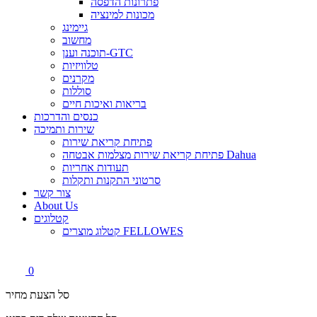
פתרונות הדפסה
מכונות למינציה
גיימינג
מחשוב
תוכנה וענן-GTC
טלוויזיות
מקרנים
סוללות
בריאות ואיכות חיים
כנסים והדרכות
שירות ותמיכה
פתיחת קריאת שירות
פתיחת קריאת שירות מצלמות אבטחה Dahua
תעודות אחריות
סרטוני התקנות ותקלות
צור קשר
About Us
קטלוגים
קטלוג מוצרים FELLOWES
0
סל הצעת מחיר