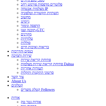
מסכי מגע גדולים
פלוטרים מדפסות פורמט רחב
מצלמות אבטחה IP
תשתיות תקשורת וטלפוניה
מחשוב
גיימינג
הדפסה וגימור
תוכנה וענן-GTC
מקרנים
טלוויזיות
סוללות
בריאות ואיכות חיים
כנסים והדרכות
שירות ותמיכה
פתיחת קריאת שירות
פתיחת קריאת שירות מצלמות Dahua
תעודות אחריות
סרטוני התקנות ותקלות
צור קשר
About Us
קטלוגים
קטלוג מוצרים Fellowes
אודות
אודות גטר טק