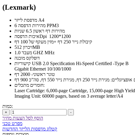
(Lexmark)
מדפסת לייזר A4
מהירות הדפסה 6 PPM3
מהירות דף ראשון 6.5 שניות
איכות הדפסהDpi 1200*1200
קיבולת נייר 250 דף +מזין מעקף של 100 דף
זיכרון 512MB
מעבד 1.0 GHZ MHz
דופלקס מובנה
קישוריות USB 2.0 Specification Hi-Speed Certified -Type B
Gigabit Ethernet 10/100/1000
טונר ראשוני- 2000 דף
יים: מגירת נייר 250 דף, מגירת נייר 550 דף, סה”כ 900 דף
חומרים מתכלים:
Laser Cartridge: 6,000-page Cartridge, 15,000-page High Yield
Imaging Unit: 60000 pages, based on 3 average letter/A4
כמות:
+
-
הוסף לסל הצעות מחיר
מפרט טכני
קטלוג מדפסות הלייזר החדשות
מוצרים נוספים