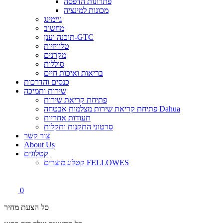
פתרונות הדפסה
מכונות למינציה
גיימינג
מחשוב
תוכנה וענן-GTC
טלוויזיות
מקרנים
סוללות
בריאות ואיכות חיים
כנסים והדרכות
שירות ותמיכה
פתיחת קריאת שירות
פתיחת קריאת שירות מצלמות אבטחה Dahua
תעודות אחריות
סרטוני התקנות ותקלות
צור קשר
About Us
קטלוגים
קטלוג מוצרים FELLOWES
0
סל הצעת מחיר