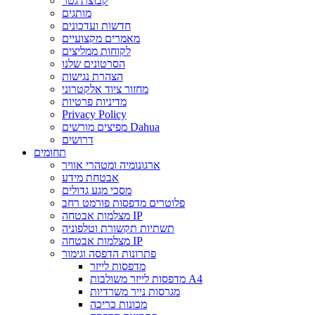
קבוצת גטר
מותגים
חדשות ועדכונים
מאמרים מקצועיים
לקוחות ממליצים
הסרטונים שלנו
הצהרת נגישות
מחזור ציוד אלקטרוני
מדיניות פרטיות
Privacy Policy
מפיצים מורשים Dahua
דרושים
תחומים
ארגונומיה ומטהרי אוויר
אבטחת מידע
מסכי מגע גדולים
פלוטרים מדפסות פורמט רחב
מצלמות אבטחה IP
תשתיות תקשורת וטלפוניה
מצלמות אבטחה IP
פתרונות הדפסה וגימור
מדפסות לייזר
מדפסות לייזר משולבות A4
מגרסות נייר משרדיות
מכונות כריכה