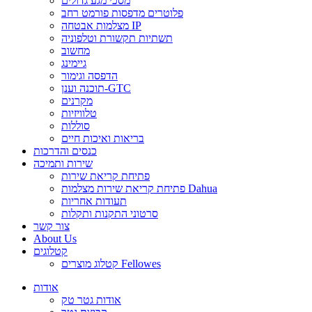
מסכי מגע גדולים
פלוטרים מדפסות פורמט רחב
מצלמות אבטחה IP
תשתיות תקשורת וטלפוניה
מחשוב
גיימינג
הדפסה וגימור
תוכנה וענן-GTC
מקרנים
טלוויזיות
סוללות
בריאות ואיכות חיים
כנסים והדרכות
שירות ותמיכה
פתיחת קריאת שירות
פתיחת קריאת שירות מצלמות Dahua
תעודות אחריות
סרטוני התקנות ותקלות
צור קשר
About Us
קטלוגים
קטלוג מוצרים Fellowes
אודות
אודות גטר טק