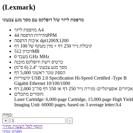
(Lexmark)
מדפסת לייזר ש/ל דופלקס עם מסך מגע צבעוני
מדפסת לייזר A4
מהירות הדפסה 44PPM
איכות הדפסה dpi1200X1200
קיבולת נייר 250 דף + מזין מעקף של 100 דף
זיכרון 512MB
מעבד 0 GHz MHz
כרטיס רשת ודופלקס מובנה
מסך מגע צבעוני 2.4″ (6 ס”מ)
הספק טונר ראשוני 5,000 דף
קישוריות USB 2.0 Specification Hi-Speed Certified -Type B
Gigabit Ethernet 10/100/1000
אביזרים אופציונליים: מגירת נייר 250 דף או 550 דף סה”כ 2,000 דף
חומרים מתכלים:
Laser Cartridge: 6,000-page Cartridge, 15,000-page High Yield
Imaging Unit: 60000 pages, based on 3 average letter/A4
כמות:
+
-
הוסף לסל הצעות מחיר
מפרט טכני