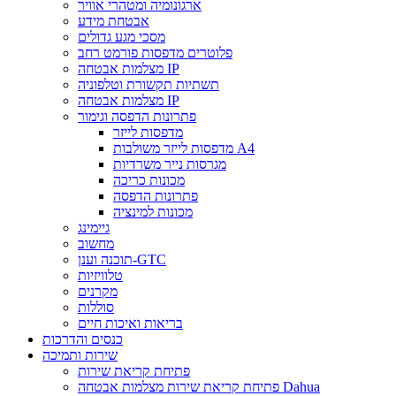
ארגונומיה ומטהרי אוויר
אבטחת מידע
מסכי מגע גדולים
פלוטרים מדפסות פורמט רחב
מצלמות אבטחה IP
תשתיות תקשורת וטלפוניה
מצלמות אבטחה IP
פתרונות הדפסה וגימור
מדפסות לייזר
מדפסות לייזר משולבות A4
מגרסות נייר משרדיות
מכונות כריכה
פתרונות הדפסה
מכונות למינציה
גיימינג
מחשוב
תוכנה וענן-GTC
טלוויזיות
מקרנים
סוללות
בריאות ואיכות חיים
כנסים והדרכות
שירות ותמיכה
פתיחת קריאת שירות
פתיחת קריאת שירות מצלמות אבטחה Dahua