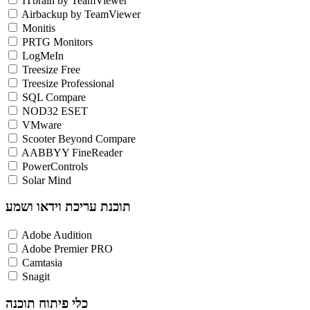
ITbrain by TeamViewer
Airbackup by TeamViewer
Monitis
PRTG Monitors
LogMeIn
Treesize Free
Treesize Professional
SQL Compare
NOD32 ESET
VMware
Scooter Beyond Compare
AABBYY FineReader
PowerControls
Solar Mind
תוכנת עריכת וידאו ושמע
Adobe Audition
Adobe Premier PRO
Camtasia
Snagit
כלי פיתוח תוכנה