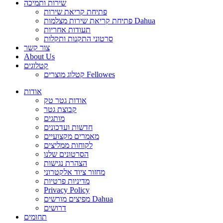
שירות ותמיכה
פתיחת קריאת שירות
פתיחת קריאת שירות מצלמות Dahua
תעודות אחריות
סרטוני התקנות ותקלות
צור קשר
About Us
קטלוגים
קטלוג מוצרים Fellowes
אודות
אודות גטר טק
קבוצת גטר
מותגים
חדשות ועדכונים
מאמרים מקצועיים
לקוחות ממליצים
הסרטונים שלנו
הצהרת נגישות
מחזור ציוד אלקטרוני
מדיניות פרטיות
Privacy Policy
מפיצים מורשים Dahua
דרושים
תחומים