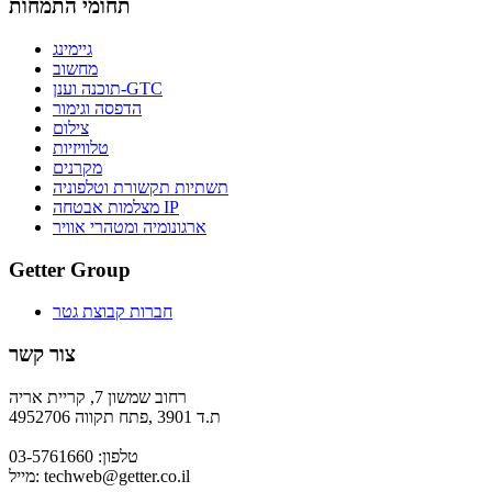
תחומי התמחות
גיימינג
מחשוב
תוכנה וענן-GTC
הדפסה וגימור
צילום
טלוויזיות
מקרנים
תשתיות תקשורת וטלפוניה
מצלמות אבטחה IP
ארגונומיה ומטהרי אוויר
Getter Group
חברות קבוצת גטר
צור קשר
רחוב שמשון 7, קריית אריה
ת.ד 3901 ,פתח תקווה 4952706
טלפון: 03-5761660
techweb@getter.co.il
מייל: