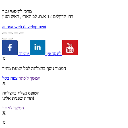
מרכז לוגיסטי גטר
רח' הדקלים 12 א.ת. לב הארץ, ראש העין
a
nova web development
יוטיוב
לינקדאין
X
המוצר נוסף בהצלחה לסל הצעת מחיר
המשך לאתר
צפה בסל
X
הטופס נשלח בהצלחה
תודה שפנית אלינו!
המשך לאתר
X
X