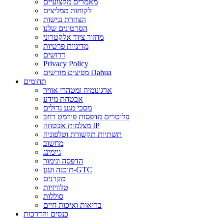
מאמרים מקצועיים
לקוחות ממליצים
הצהרת נגישות
הסרטונים שלנו
מחזור ציוד אלקטרוני
מדיניות פרטיות
דרושים
Privacy Policy
מפיצים מורשים Dahua
תחומים
ארגונומיה ומטהרי אוויר
אבטחת מידע
מסכי מגע גדולים
פלוטרים מדפסות פורמט רחב
מצלמות אבטחה IP
תשתיות תקשורת וטלפוניה
מחשוב
גיימינג
הדפסה וגימור
תוכנה וענן-GTC
מקרנים
טלוויזיות
סוללות
בריאות ואיכות חיים
כנסים והדרכות